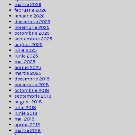
martie 2026
februarie 2026
ianuarie 2026
decembrie 2025
noiembrie 2025
octombrie 2025
septembrie 2025
august 2025
iulie 2025
iunie 2025
mai 2025
aprilie 2025
martie 2025
decembrie 2018
noiembrie 2018
octombrie 2018
septembrie 2018
august 2018
iulie 2018
iunie 2018
mai 2018
aprilie 2018
martie 2018