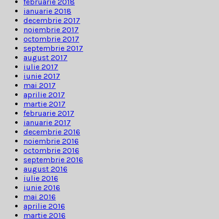
februarie 2018
ianuarie 2018
decembrie 2017
noiembrie 2017
octombrie 2017
septembrie 2017
august 2017
iulie 2017
iunie 2017
mai 2017
aprilie 2017
martie 2017
februarie 2017
ianuarie 2017
decembrie 2016
noiembrie 2016
octombrie 2016
septembrie 2016
august 2016
iulie 2016
iunie 2016
mai 2016
aprilie 2016
martie 2016