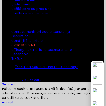
Șlefuitoare
Spălătoare cu presiune
Unelte cu acumulator
UTILE
Contact Închirieri Scule Constanța
Despre noi
Condiții închiriere
0732 322 243
office@inchirieriunelteconstanta.ro
Facebook
TikTok
© 2026
Închirieri Scule și Unelte – Constanța
. All rights
reserved
Website by
Viva Expert
Sidebar
Folosim cookie-uri pentru a vă îmbunătăți experiența pe
site-ul nostru. Prin navigarea pe acest site, sunteți de acord
cu utilizarea cookie-urilor.
Accept