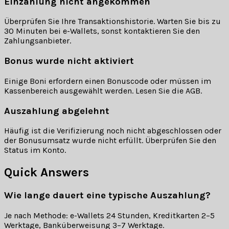
Einzahlung nicht angekommen
Überprüfen Sie Ihre Transaktionshistorie. Warten Sie bis zu
30 Minuten bei e-Wallets, sonst kontaktieren Sie den
Zahlungsanbieter.
Bonus wurde nicht aktiviert
Einige Boni erfordern einen Bonuscode oder müssen im
Kassenbereich ausgewählt werden. Lesen Sie die AGB.
Auszahlung abgelehnt
Häufig ist die Verifizierung noch nicht abgeschlossen oder
der Bonusumsatz wurde nicht erfüllt. Überprüfen Sie den
Status im Konto.
Quick Answers
Wie lange dauert eine typische Auszahlung?
Je nach Methode: e-Wallets 24 Stunden, Kreditkarten 2–5
Werktage, Banküberweisung 3–7 Werktage.