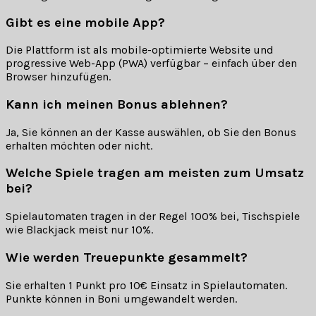
Gibt es eine mobile App?
Die Plattform ist als mobile-optimierte Website und
progressive Web-App (PWA) verfügbar – einfach über den
Browser hinzufügen.
Kann ich meinen Bonus ablehnen?
Ja, Sie können an der Kasse auswählen, ob Sie den Bonus
erhalten möchten oder nicht.
Welche Spiele tragen am meisten zum Umsatz
bei?
Spielautomaten tragen in der Regel 100% bei, Tischspiele
wie Blackjack meist nur 10%.
Wie werden Treuepunkte gesammelt?
Sie erhalten 1 Punkt pro 10€ Einsatz in Spielautomaten.
Punkte können in Boni umgewandelt werden.