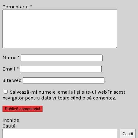
Comentariu
*
Nume
*
Email
*
Site web
Salvează-mi numele, emailul și site-ul web în acest
navigator pentru data viitoare când o să comentez.
Inchide
Caută
Caută