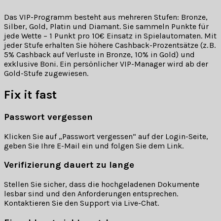
Das VIP-Programm besteht aus mehreren Stufen: Bronze,
Silber, Gold, Platin und Diamant. Sie sammeln Punkte für
jede Wette – 1 Punkt pro 10€ Einsatz in Spielautomaten. Mit
jeder Stufe erhalten Sie höhere Cashback-Prozentsätze (z. B.
5% Cashback auf Verluste in Bronze, 10% in Gold) und
exklusive Boni. Ein persönlicher VIP-Manager wird ab der
Gold-Stufe zugewiesen.
Fix it fast
Passwort vergessen
Klicken Sie auf „Passwort vergessen“ auf der Login-Seite,
geben Sie Ihre E-Mail ein und folgen Sie dem Link.
Verifizierung dauert zu lange
Stellen Sie sicher, dass die hochgeladenen Dokumente
lesbar sind und den Anforderungen entsprechen.
Kontaktieren Sie den Support via Live-Chat.