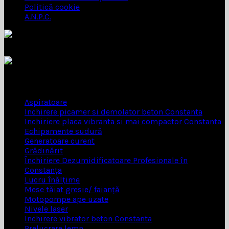
Politică cookie
A.N.P.C.
INCHIRIERI SCULE
Aspiratoare
Inchirere picamer si demolator beton Constanta
Inchiriere placa vibranta si mai compactor Constanta
Echipamente sudură
Generatoare curent
Grădinărit
Închiriere Dezumidificatoare Profesionale în
Constanța
Lucru înălțime
Mese tăiat gresie/ faianță
Motopompe ape uzate
Nivele laser
Inchirere vibrator beton Constanta
Prelucrare lemn