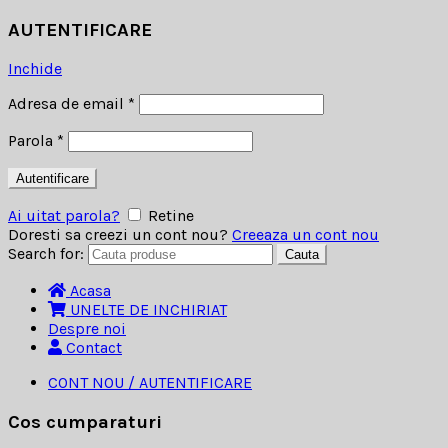
AUTENTIFICARE
Inchide
Adresa de email
*
Parola
*
Autentificare
Ai uitat parola?
Retine
Doresti sa creezi un cont nou?
Creeaza un cont nou
Search for:
Cauta
Acasa
UNELTE DE INCHIRIAT
Despre noi
Contact
CONT NOU / AUTENTIFICARE
Cos cumparaturi