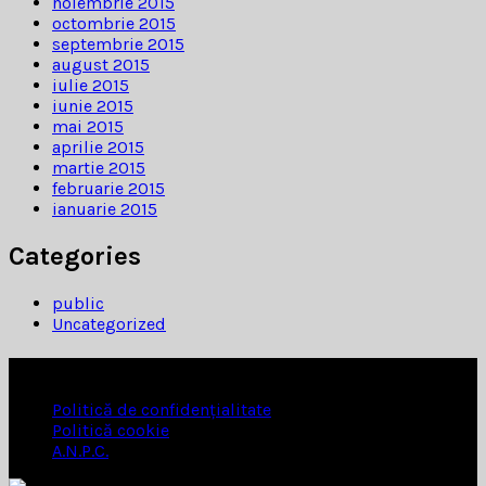
noiembrie 2015
octombrie 2015
septembrie 2015
august 2015
iulie 2015
iunie 2015
mai 2015
aprilie 2015
martie 2015
februarie 2015
ianuarie 2015
Categories
public
Uncategorized
INFORMATII
Politică de confidențialitate
Politică cookie
A.N.P.C.