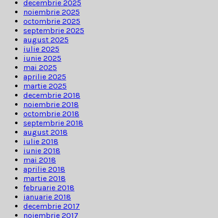
decembrie 2025
noiembrie 2025
octombrie 2025
septembrie 2025
august 2025
iulie 2025
iunie 2025
mai 2025
aprilie 2025
martie 2025
decembrie 2018
noiembrie 2018
octombrie 2018
septembrie 2018
august 2018
iulie 2018
iunie 2018
mai 2018
aprilie 2018
martie 2018
februarie 2018
ianuarie 2018
decembrie 2017
noiembrie 2017