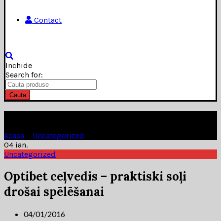
Contact
Inchide
Search for:
Cauta
Blog
Acasa
»
Uncategorized
»
04
ian.
Uncategorized
Optibet ceļvedis – praktiski soļi
drošai spēlēšanai
04/01/2016