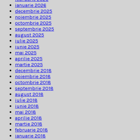
ianuarie 2026
decembrie 2025
noiembrie 2025
octombrie 2025
septembrie 2025
august 2025
iulie 2025
iunie 2025
mai 2025
aprilie 2025
martie 2025
decembrie 2018
noiembrie 2018
octombrie 2018
septembrie 2018
august 2018
iulie 2018
iunie 2018
mai 2018
aprilie 2018
martie 2018
februarie 2018
ianuarie 2018