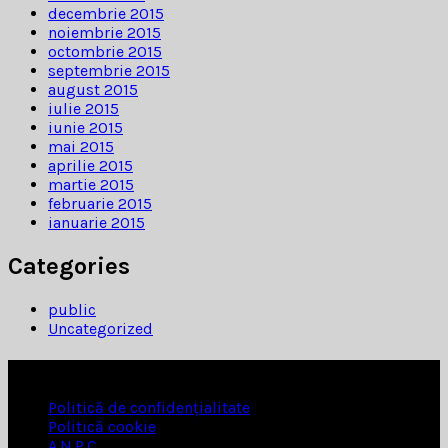
decembrie 2015
noiembrie 2015
octombrie 2015
septembrie 2015
august 2015
iulie 2015
iunie 2015
mai 2015
aprilie 2015
martie 2015
februarie 2015
ianuarie 2015
Categories
public
Uncategorized
INFORMATII
Politică de confidențialitate
Politică cookie
A.N.P.C.