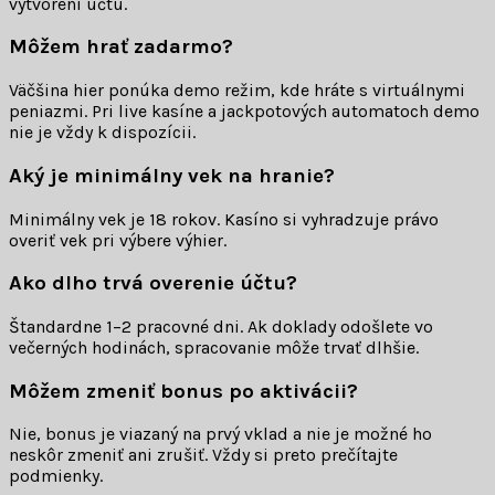
vytvorení účtu.
Môžem hrať zadarmo?
Väčšina hier ponúka demo režim, kde hráte s virtuálnymi
peniazmi. Pri live kasíne a jackpotových automatoch demo
nie je vždy k dispozícii.
Aký je minimálny vek na hranie?
Minimálny vek je 18 rokov. Kasíno si vyhradzuje právo
overiť vek pri výbere výhier.
Ako dlho trvá overenie účtu?
Štandardne 1–2 pracovné dni. Ak doklady odošlete vo
večerných hodinách, spracovanie môže trvať dlhšie.
Môžem zmeniť bonus po aktivácii?
Nie, bonus je viazaný na prvý vklad a nie je možné ho
neskôr zmeniť ani zrušiť. Vždy si preto prečítajte
podmienky.