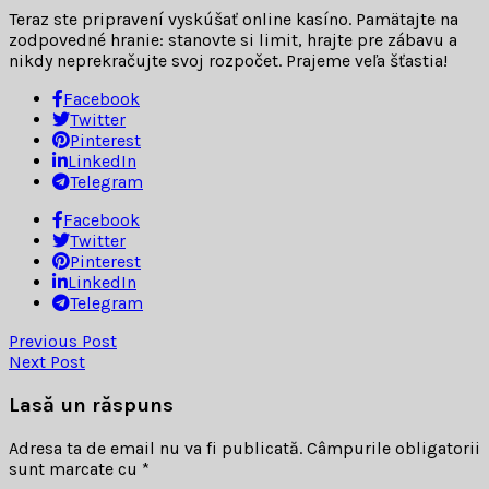
Teraz ste pripravení vyskúšať online kasíno. Pamätajte na
zodpovedné hranie: stanovte si limit, hrajte pre zábavu a
nikdy neprekračujte svoj rozpočet. Prajeme veľa šťastia!
Facebook
Twitter
Pinterest
LinkedIn
Telegram
Facebook
Twitter
Pinterest
LinkedIn
Telegram
Previous Post
Next Post
Lasă un răspuns
Adresa ta de email nu va fi publicată.
Câmpurile obligatorii
sunt marcate cu
*