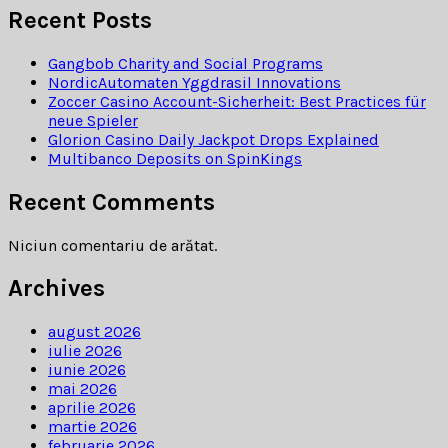
Recent Posts
Gangbob Charity and Social Programs
NordicAutomaten Yggdrasil Innovations
Zoccer Casino Account-Sicherheit: Best Practices für
neue Spieler
Glorion Casino Daily Jackpot Drops Explained
Multibanco Deposits on SpinKings
Recent Comments
Niciun comentariu de arătat.
Archives
august 2026
iulie 2026
iunie 2026
mai 2026
aprilie 2026
martie 2026
februarie 2026