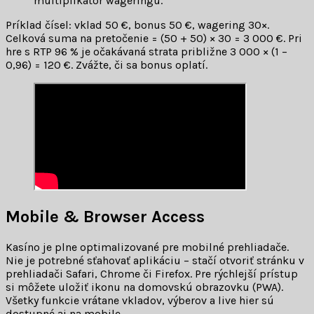
multiplikátor wageringu.
Príklad čísel: vklad 50 €, bonus 50 €, wagering 30×.
Celková suma na pretočenie = (50 + 50) × 30 = 3 000 €. Pri
hre s RTP 96 % je očakávaná strata približne 3 000 × (1 –
0,96) = 120 €. Zvážte, či sa bonus oplatí.
Mobile & Browser Access
Kasíno je plne optimalizované pre mobilné prehliadače.
Nie je potrebné sťahovať aplikáciu – stačí otvoriť stránku v
prehliadači Safari, Chrome či Firefox. Pre rýchlejší prístup
si môžete uložiť ikonu na domovskú obrazovku (PWA).
Všetky funkcie vrátane vkladov, výberov a live hier sú
dostupné aj na mobile.