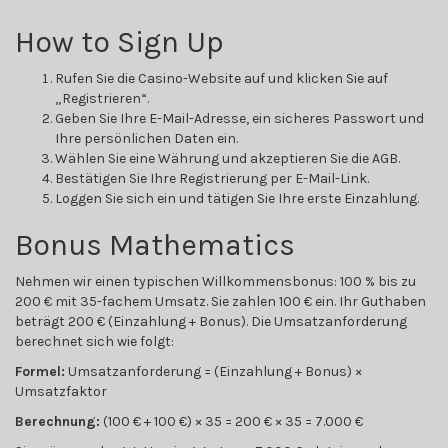
How to Sign Up
Rufen Sie die Casino-Website auf und klicken Sie auf
„Registrieren“.
Geben Sie Ihre E-Mail-Adresse, ein sicheres Passwort und
Ihre persönlichen Daten ein.
Wählen Sie eine Währung und akzeptieren Sie die AGB.
Bestätigen Sie Ihre Registrierung per E-Mail-Link.
Loggen Sie sich ein und tätigen Sie Ihre erste Einzahlung.
Bonus Mathematics
Nehmen wir einen typischen Willkommensbonus: 100 % bis zu
200 € mit 35-fachem Umsatz. Sie zahlen 100 € ein. Ihr Guthaben
beträgt 200 € (Einzahlung + Bonus). Die Umsatzanforderung
berechnet sich wie folgt:
Formel:
Umsatzanforderung = (Einzahlung + Bonus) ×
Umsatzfaktor
Berechnung:
(100 € + 100 €) × 35 = 200 € × 35 = 7.000 €