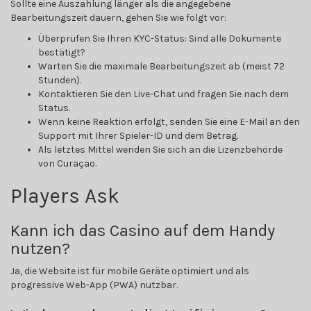
Sollte eine Auszahlung länger als die angegebene
Bearbeitungszeit dauern, gehen Sie wie folgt vor:
Überprüfen Sie Ihren KYC-Status: Sind alle Dokumente
bestätigt?
Warten Sie die maximale Bearbeitungszeit ab (meist 72
Stunden).
Kontaktieren Sie den Live-Chat und fragen Sie nach dem
Status.
Wenn keine Reaktion erfolgt, senden Sie eine E-Mail an den
Support mit Ihrer Spieler-ID und dem Betrag.
Als letztes Mittel wenden Sie sich an die Lizenzbehörde
von Curaçao.
Players Ask
Kann ich das Casino auf dem Handy
nutzen?
Ja, die Website ist für mobile Geräte optimiert und als
progressive Web-App (PWA) nutzbar.