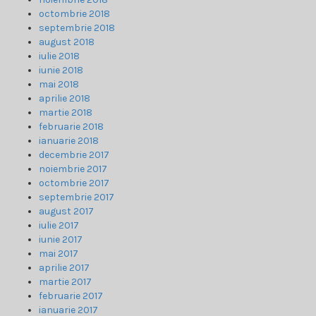
octombrie 2018
septembrie 2018
august 2018
iulie 2018
iunie 2018
mai 2018
aprilie 2018
martie 2018
februarie 2018
ianuarie 2018
decembrie 2017
noiembrie 2017
octombrie 2017
septembrie 2017
august 2017
iulie 2017
iunie 2017
mai 2017
aprilie 2017
martie 2017
februarie 2017
ianuarie 2017