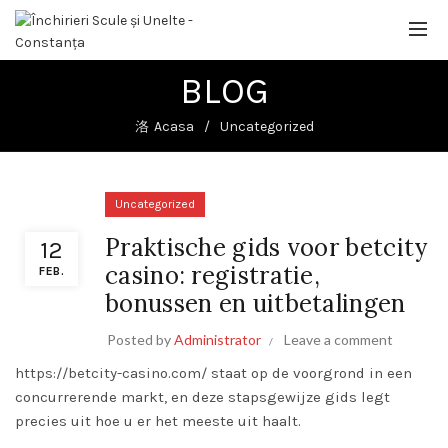
BLOG
Acasa
Uncategorized
Uncategorized
Praktische gids voor betcity
12
casino: registratie,
FEB.
bonussen en uitbetalingen
Posted by
Administrator
Leave a comment
https://betcity-casino.com/
staat op de voorgrond in een
concurrerende markt, en deze stapsgewijze gids legt
precies uit hoe u er het meeste uit haalt.