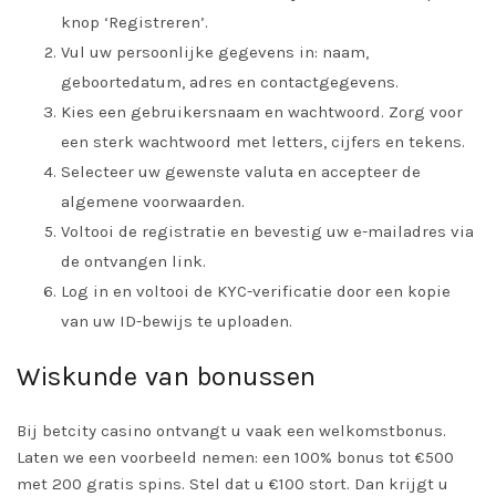
knop ‘Registreren’.
Vul uw persoonlijke gegevens in: naam,
geboortedatum, adres en contactgegevens.
Kies een gebruikersnaam en wachtwoord. Zorg voor
een sterk wachtwoord met letters, cijfers en tekens.
Selecteer uw gewenste valuta en accepteer de
algemene voorwaarden.
Voltooi de registratie en bevestig uw e-mailadres via
de ontvangen link.
Log in en voltooi de KYC-verificatie door een kopie
van uw ID-bewijs te uploaden.
Wiskunde van bonussen
Bij betcity casino ontvangt u vaak een welkomstbonus.
Laten we een voorbeeld nemen: een 100% bonus tot €500
met 200 gratis spins. Stel dat u €100 stort. Dan krijgt u