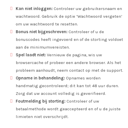
Kan niet inloggen:
Controleer uw gebruikersnaam en
wachtwoord. Gebruik de optie ‘Wachtwoord vergeten’
om uw wachtwoord te resetten.
Bonus niet bijgeschreven:
Controleer of u de
bonuscodes heeft ingevoerd en of de storting voldoet
aan de minimumvereisten.
Spel laadt niet:
Vernieuw de pagina, wis uw
browsercache of probeer een andere browser. Als het
probleem aanhoudt, neem contact op met de support.
Opname in behandeling:
Opnames worden
handmatig gecontroleerd; dit kan tot 48 uur duren.
Zorg dat uw account volledig is geverifieerd.
Foutmelding bij storting:
Controleer of uw
betaalmethode wordt geaccepteerd en of u de juiste
limieten niet overschrijdt.