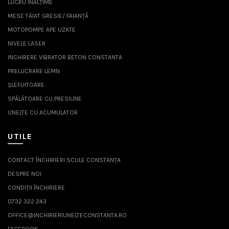
LUCRU ÎNĂLȚIME
MESE TĂIAT GRESIE/ FAIANȚĂ
MOTOPOMPE APE UZATE
NIVELE LASER
INCHIRERE VIBRATOR BETON CONSTANTA
PRELUCRARE LEMN
ȘLEFUITOARE
SPĂLĂTOARE CU PRESIUNE
UNELTE CU ACUMULATOR
UTILE
CONTACT ÎNCHIRIERI SCULE CONSTANȚA
DESPRE NOI
CONDIȚII ÎNCHIRIERE
0732 322 243
OFFICE@INCHIRIERIUNELTECONSTANTA.RO