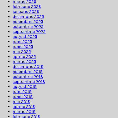
martie 2026
februarie 2026
ianuarie 2026
decembrie 2025
noiembrie 2025
octombrie 2025
septembrie 2025
august 2025
iulie 2025
iunie 2025
mai 2025
aprilie 2025
martie 2025
decembrie 2018
noiembrie 2018
octombrie 2018
septembrie 2018
august 2018
iulie 2018
iunie 2018
mai 2018
aprilie 2018
martie 2018
februarie 2018