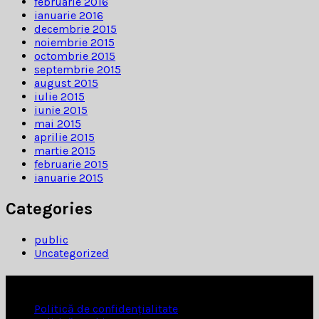
februarie 2016
ianuarie 2016
decembrie 2015
noiembrie 2015
octombrie 2015
septembrie 2015
august 2015
iulie 2015
iunie 2015
mai 2015
aprilie 2015
martie 2015
februarie 2015
ianuarie 2015
Categories
public
Uncategorized
INFORMATII
Politică de confidențialitate