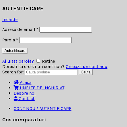
AUTENTIFICARE
Inchide
Adresa de email
*
Parola
*
Autentificare
Ai uitat parola?
Retine
Doresti sa creezi un cont nou?
Creeaza un cont nou
Search for:
Cauta
Acasa
UNELTE DE INCHIRIAT
Despre noi
Contact
CONT NOU / AUTENTIFICARE
Cos cumparaturi