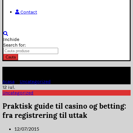
Contact
Inchide
Search for:
Cauta
Blog
Acasa
»
Uncategorized
»
12
iul.
Uncategorized
Praktisk guide til casino og betting:
fra registrering til uttak
12/07/2015