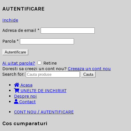
AUTENTIFICARE
Inchide
Adresa de email
*
Parola
*
Autentificare
Ai uitat parola?
Retine
Doresti sa creezi un cont nou?
Creeaza un cont nou
Search for:
Cauta
Acasa
UNELTE DE INCHIRIAT
Despre noi
Contact
CONT NOU / AUTENTIFICARE
Cos cumparaturi