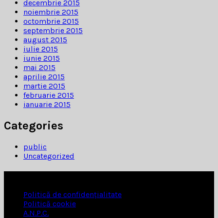
decembrie 2015
noiembrie 2015
octombrie 2015
septembrie 2015
august 2015
iulie 2015
iunie 2015
mai 2015
aprilie 2015
martie 2015
februarie 2015
ianuarie 2015
Categories
public
Uncategorized
INFORMATII
Politică de confidențialitate
Politică cookie
A.N.P.C.