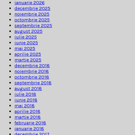
ianuarie 2026
decembrie 2025
noiembrie 2025
octombrie 2025
septembrie 2025
august 2025
iulie 2025
iunie 2025
mai 2025
aprilie 2025
martie 2025
decembrie 2018
noiembrie 2018
octombrie 2018
septembrie 2018
august 2018
iulie 2018
iunie 2018
mai 2018
aprilie 2018
martie 2018
februarie 2018
ianuarie 2018
decembrie 2017