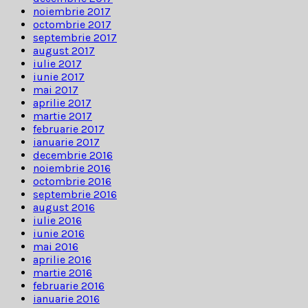
noiembrie 2017
octombrie 2017
septembrie 2017
august 2017
iulie 2017
iunie 2017
mai 2017
aprilie 2017
martie 2017
februarie 2017
ianuarie 2017
decembrie 2016
noiembrie 2016
octombrie 2016
septembrie 2016
august 2016
iulie 2016
iunie 2016
mai 2016
aprilie 2016
martie 2016
februarie 2016
ianuarie 2016