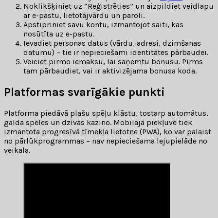
Noklikšķiniet uz “Reģistrēties” un aizpildiet veidlapu
ar e-pastu, lietotājvārdu un paroli.
Apstipriniet savu kontu, izmantojot saiti, kas
nosūtīta uz e-pastu.
Ievadiet personas datus (vārdu, adresi, dzimšanas
datumu) – tie ir nepieciešami identitātes pārbaudei.
Veiciet pirmo iemaksu, lai saņemtu bonusu. Pirms
tam pārbaudiet, vai ir aktivizējama bonusa koda.
Platformas svarīgākie punkti
Platforma piedāvā plašu spēļu klāstu, tostarp automātus,
galda spēles un dzīvās kazino. Mobilajā piekļuvē tiek
izmantota progresīvā tīmekļa lietotne (PWA), ko var palaist
no pārlūkprogrammas – nav nepieciešama lejupielāde no
veikala.