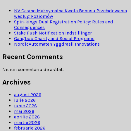
NV Casino Maksymalna Kwota Bonusu Przeładowania
według Poziomów
Spin-kings Dual Registration Policy: Rules and
Consequences
Stake Push Notification Indstillinger
Gangbob Charity and Social Programs
NordicAutomaten Yggdrasil Innovations
Recent Comments
Niciun comentariu de arătat.
Archives
august 2026
iulie 2026
iunie 2026
mai 2026
aprilie 2026
martie 2026
februarie 2026