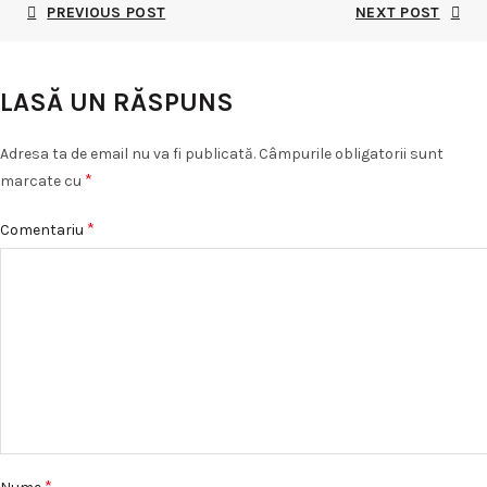
PREVIOUS POST
NEXT POST
LASĂ UN RĂSPUNS
Adresa ta de email nu va fi publicată.
Câmpurile obligatorii sunt
*
marcate cu
*
Comentariu
*