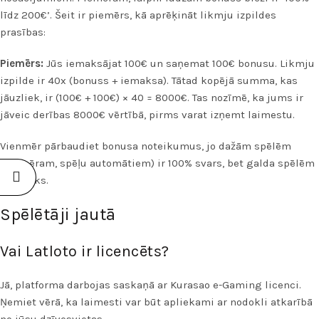
līdz 200€’. Šeit ir piemērs, kā aprēķināt likmju izpildes
prasības:
Piemērs:
Jūs iemaksājat 100€ un saņemat 100€ bonusu. Likmju
izpilde ir 40x (bonuss + iemaksa). Tātad kopējā summa, kas
jāuzliek, ir (100€ + 100€) × 40 = 8000€. Tas nozīmē, ka jums ir
jāveic derības 8000€ vērtībā, pirms varat izņemt laimestu.
Vienmēr pārbaudiet bonusa noteikumus, jo dažām spēlēm
(piemēram, spēļu automātiem) ir 100% svars, bet galda spēlēm
– mazāks.
Spēlētāji jautā
Vai Latloto ir licencēts?
Jā, platforma darbojas saskaņā ar Kurasao e-Gaming licenci.
Ņemiet vērā, ka laimesti var būt apliekami ar nodokli atkarībā