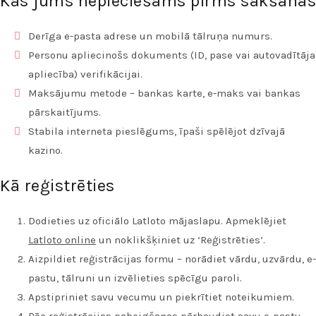
Kas jums nepieciešams pirms sākšanas
Derīga e-pasta adrese un mobilā tālruņa numurs.
Personu apliecinošs dokuments (ID, pase vai autovadītāja
apliecība) verifikācijai.
Maksājumu metode – bankas karte, e-maks vai bankas
pārskaitījums.
Stabila interneta pieslēgums, īpaši spēlējot dzīvajā
kazino.
Kā reģistrēties
Dodieties uz oficiālo Latloto mājaslapu. Apmeklējiet
Latloto online
un noklikšķiniet uz ‘Reģistrēties’.
Aizpildiet reģistrācijas formu – norādiet vārdu, uzvārdu, e-
pastu, tālruni un izvēlieties spēcīgu paroli.
Apstipriniet savu vecumu un piekrītiet noteikumiem.