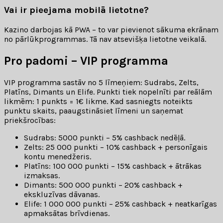
Vai ir pieejama mobilā lietotne?
Kazino darbojas kā PWA – to var pievienot sākuma ekrānam
no pārlūkprogrammas. Tā nav atsevišķa lietotne veikalā.
Pro padomi – VIP programma
VIP programma sastāv no 5 līmeņiem: Sudrabs, Zelts,
Platīns, Dimants un Elife. Punkti tiek nopelnīti par reālām
likmēm: 1 punkts = 1€ likme. Kad sasniegts noteikts
punktu skaits, paaugstināsiet līmeni un saņemat
priekšrocības:
Sudrabs: 5000 punkti – 5% cashback nedēļā.
Zelts: 25 000 punkti – 10% cashback + personīgais
kontu menedžeris.
Platīns: 100 000 punkti – 15% cashback + ātrākas
izmaksas.
Dimants: 500 000 punkti – 20% cashback +
ekskluzīvas dāvanas.
Elife: 1 000 000 punkti – 25% cashback + neatkarīgas
apmaksātas brīvdienas.