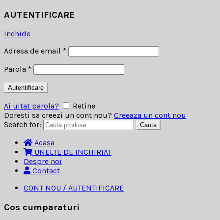
AUTENTIFICARE
Inchide
Adresa de email
*
Parola
*
Autentificare
Ai uitat parola?
Retine
Doresti sa creezi un cont nou?
Creeaza un cont nou
Search for:
Cauta
Acasa
UNELTE DE INCHIRIAT
Despre noi
Contact
CONT NOU / AUTENTIFICARE
Cos cumparaturi