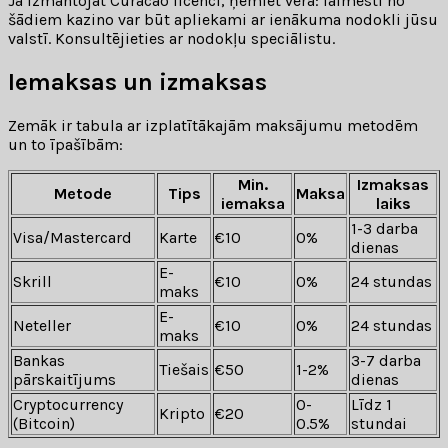
Ja izmantojat Curacao licenci, ņemiet vērā: laimesti no
šādiem kazino var būt apliekami ar ienākuma nodokli jūsu
valstī. Konsultējieties ar nodokļu speciālistu.
Iemaksas un izmaksas
Zemāk ir tabula ar izplatītākajām maksājumu metodēm
un to īpašībām:
Min.
Izmaksas
Metode
Tips
Maksa
iemaksa
laiks
1-3 darba
Visa/Mastercard
Karte
€10
0%
dienas
E-
Skrill
€10
0%
24 stundas
maks
E-
Neteller
€10
0%
24 stundas
maks
Bankas
3-7 darba
Tiešais
€50
1-2%
pārskaitījums
dienas
Cryptocurrency
0-
Līdz 1
Kripto
€20
(Bitcoin)
0.5%
stundai