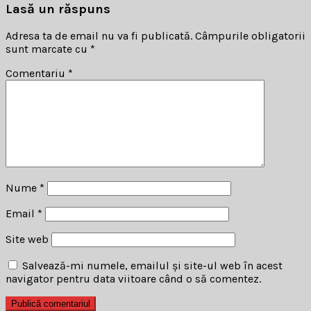
Lasă un răspuns
Adresa ta de email nu va fi publicată.
Câmpurile obligatorii
sunt marcate cu
*
Comentariu
*
Nume
*
Email
*
Site web
Salvează-mi numele, emailul și site-ul web în acest
navigator pentru data viitoare când o să comentez.