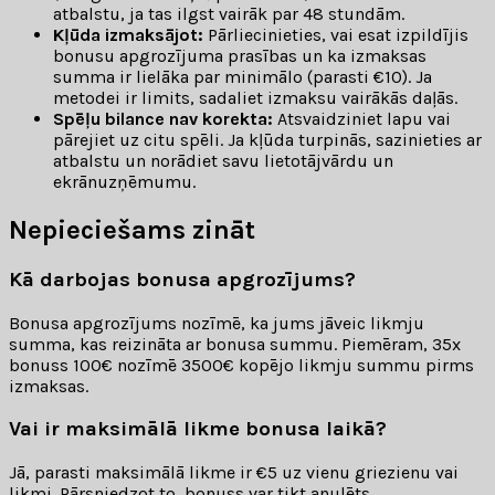
atbalstu, ja tas ilgst vairāk par 48 stundām.
Kļūda izmaksājot:
Pārliecinieties, vai esat izpildījis
bonusu apgrozījuma prasības un ka izmaksas
summa ir lielāka par minimālo (parasti €10). Ja
metodei ir limits, sadaliet izmaksu vairākās daļās.
Spēļu bilance nav korekta:
Atsvaidziniet lapu vai
pārejiet uz citu spēli. Ja kļūda turpinās, sazinieties ar
atbalstu un norādiet savu lietotājvārdu un
ekrānuzņēmumu.
Nepieciešams zināt
Kā darbojas bonusa apgrozījums?
Bonusa apgrozījums nozīmē, ka jums jāveic likmju
summa, kas reizināta ar bonusa summu. Piemēram, 35x
bonuss 100€ nozīmē 3500€ kopējo likmju summu pirms
izmaksas.
Vai ir maksimālā likme bonusa laikā?
Jā, parasti maksimālā likme ir €5 uz vienu griezienu vai
likmi. Pārsniedzot to, bonuss var tikt anulēts.