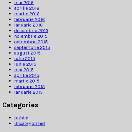
mai 2016
aprilie 2016
martie 2016
februarie 2016
ianuarie 2016
decembrie 2015
noiembrie 2015
octombrie 2015
septembrie 2015
august 2015
iulie 2015
iunie 2015
mai 2015
aprilie 2015
martie 2015
februarie 2015
ianuarie 2015
Categories
public
Uncategorized