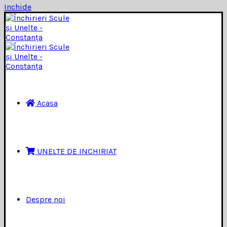
Inchide
Acasa
UNELTE DE INCHIRIAT
Despre noi