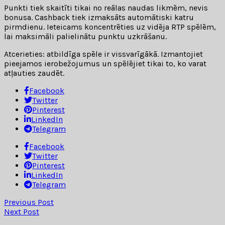
Punkti tiek skaitīti tikai no reālas naudas likmēm, nevis
bonusa. Cashback tiek izmaksāts automātiski katru
pirmdienu. Ieteicams koncentrēties uz vidēja RTP spēlēm,
lai maksimāli palielinātu punktu uzkrāšanu.
Atcerieties: atbildīga spēle ir vissvarīgākā. Izmantojiet
pieejamos ierobežojumus un spēlējiet tikai to, ko varat
atļauties zaudēt.
Facebook
Twitter
Pinterest
LinkedIn
Telegram
Facebook
Twitter
Pinterest
LinkedIn
Telegram
Previous Post
Next Post