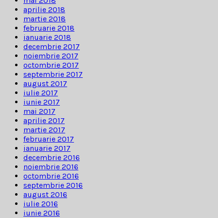
mai 2018
aprilie 2018
martie 2018
februarie 2018
ianuarie 2018
decembrie 2017
noiembrie 2017
octombrie 2017
septembrie 2017
august 2017
iulie 2017
iunie 2017
mai 2017
aprilie 2017
martie 2017
februarie 2017
ianuarie 2017
decembrie 2016
noiembrie 2016
octombrie 2016
septembrie 2016
august 2016
iulie 2016
iunie 2016