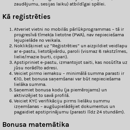
zaudējumu, sesijas laiku) atbildīgai spēlei.
Kā reģistrēties
Atveriet vietni no mobilās pārlūkprogrammas – tā ir
progresīvā tīmekļa lietotne (PWA), nav nepieciešama
lejupielāde no veikala.
Noklikšķiniet uz “Reģistrēties” un aizpildiet veidlapu
ar e-pastu, lietotājvārdu, paroli (vismaz 8 rakstzīmes,
lielie/mazie burti, cipari).
Apstipriniet e-pastu, izmantojot saiti, kas nosūtīta uz
jūsu norādīto adresi.
Veiciet pirmo iemaksu – minimālā summa parasti ir
€10, bet bonusa saņemšanai var būt nepieciešama
lielāka summa.
Saņemiet bonusa kodu (ja piemērojams) un
aktivizējiet to savā profilā.
Veiciet KYC verifikāciju pirms lielāku summu
izņemšanas – augšupielādējiet dokumentus un
pagaidiet apstiprinājumu (parasti līdz 24 stundām).
Bonusa matemātika