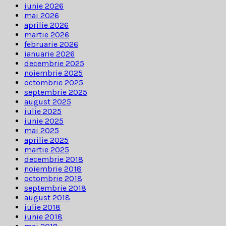
iunie 2026
mai 2026
aprilie 2026
martie 2026
februarie 2026
ianuarie 2026
decembrie 2025
noiembrie 2025
octombrie 2025
septembrie 2025
august 2025
iulie 2025
iunie 2025
mai 2025
aprilie 2025
martie 2025
decembrie 2018
noiembrie 2018
octombrie 2018
septembrie 2018
august 2018
iulie 2018
iunie 2018