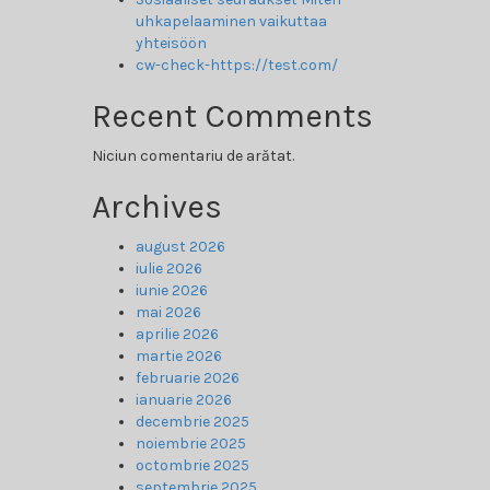
uhkapelaaminen vaikuttaa
yhteisöön
cw-check-https://test.com/
Recent Comments
Niciun comentariu de arătat.
Archives
august 2026
iulie 2026
iunie 2026
mai 2026
aprilie 2026
martie 2026
februarie 2026
ianuarie 2026
decembrie 2025
noiembrie 2025
octombrie 2025
septembrie 2025