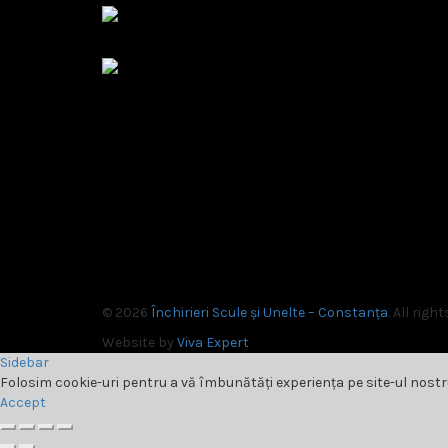
© 2026
Închirieri Scule și Unelte – Constanța
. All righ
Website by
Viva Expert
Sidebar
Folosim cookie-uri pentru a vă îmbunătăți experiența pe site-ul nostru.
Accept