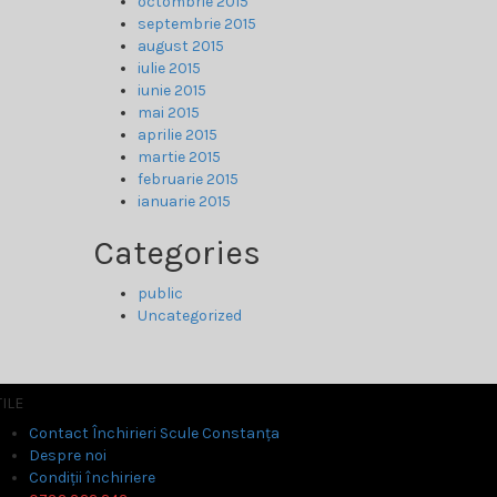
octombrie 2015
septembrie 2015
august 2015
iulie 2015
iunie 2015
mai 2015
aprilie 2015
martie 2015
februarie 2015
ianuarie 2015
Categories
public
Uncategorized
ILE
Contact Închirieri Scule Constanța
Despre noi
Condiții închiriere