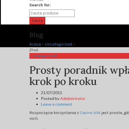
Search for:
Cauta
Blog
Acasa
»
Uncategorized
»
21
iul.
Uncategorized
Prosty poradnik wpła
krok po kroku
21/07/2015
Posted by
Administrator
Leave a comment
Rozpoczęcie korzystania z
Casino blik
jest proste, g
nich.