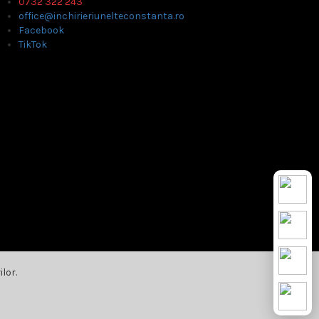
0732 322 243
office@inchirieriunelteconstanta.ro
Facebook
TikTok
lor.