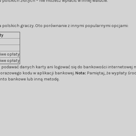
 polskich złotych – nie możesz wpłacić w innej walucie.
la polskich graczy. Oto porównanie z innymi popularnymi opcjami:
ty
iwe opłaty
iwe opłaty
isz podawać danych karty ani logować się do bankowości internetowej 
orazowego kodu w aplikacji bankowej.
Nota:
Pamiętaj, że wypłaty śr
onto bankowe lub inną metodę.