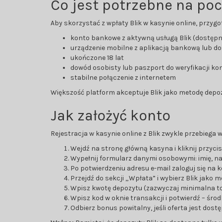
Co jest potrzebne na po
Aby skorzystać z wpłaty Blik w kasynie online, przygot
konto bankowe z aktywną usługą Blik (dostępn
urządzenie mobilne z aplikacją bankową lub d
ukończone 18 lat
dowód osobisty lub paszport do weryfikacji ko
stabilne połączenie z internetem
Większość platform akceptuje Blik jako metodę depozy
Jak założyć konto
Rejestracja w kasynie online z Blik zwykle przebiega 
Wejdź na stronę główną kasyna i kliknij przycis
Wypełnij formularz danymi osobowymi: imię, naz
Po potwierdzeniu adresu e-mail zaloguj się na k
Przejdź do sekcji „Wpłata” i wybierz Blik jako m
Wpisz kwotę depozytu (zazwyczaj minimalna to 1
Wpisz kod w oknie transakcji i potwierdź – środ
Odbierz bonus powitalny, jeśli oferta jest dostęp