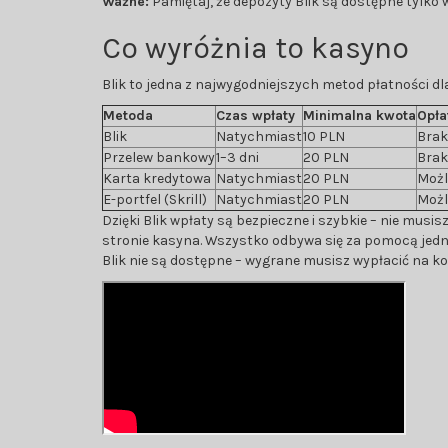
Ważne:
Pamiętaj, że depozyty Blik są dostępne tylko w
Co wyróżnia to kasyno
Blik to jedna z najwygodniejszych metod płatności d
Metoda
Czas wpłaty
Minimalna kwota
Opła
Blik
Natychmiast
10 PLN
Brak
Przelew bankowy
1–3 dni
20 PLN
Brak
Karta kredytowa
Natychmiast
20 PLN
Możl
E-portfel (Skrill)
Natychmiast
20 PLN
Możl
Dzięki Blik wpłaty są bezpieczne i szybkie – nie mus
stronie kasyna. Wszystko odbywa się za pomocą jedn
Blik nie są dostępne – wygrane musisz wypłacić na k