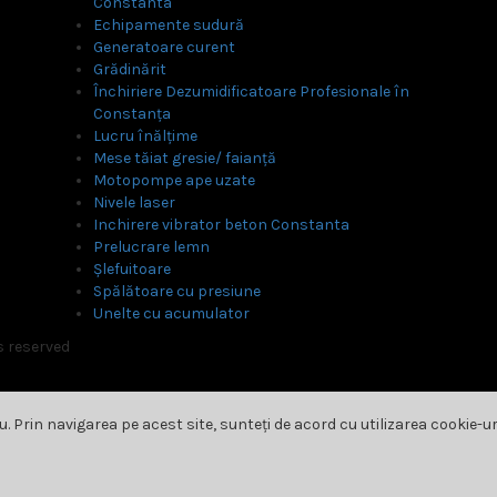
Constanta
Echipamente sudură
Generatoare curent
Grădinărit
Închiriere Dezumidificatoare Profesionale în
Constanța
Lucru înălțime
Mese tăiat gresie/ faianță
Motopompe ape uzate
Nivele laser
Inchirere vibrator beton Constanta
Prelucrare lemn
Șlefuitoare
Spălătoare cu presiune
Unelte cu acumulator
ts reserved
 Prin navigarea pe acest site, sunteți de acord cu utilizarea cookie-uri