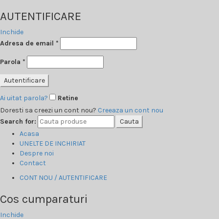
AUTENTIFICARE
Inchide
Adresa de email
*
Parola
*
Autentificare
Ai uitat parola?
Retine
Doresti sa creezi un cont nou?
Creeaza un cont nou
Search for:
Cauta
Acasa
UNELTE DE INCHIRIAT
Despre noi
Contact
CONT NOU / AUTENTIFICARE
Cos cumparaturi
Inchide