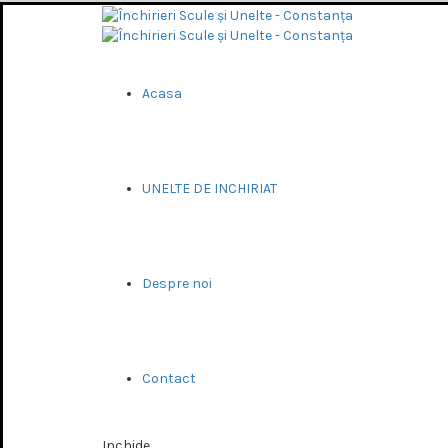
Acasa
UNELTE DE INCHIRIAT
Despre noi
Contact
Inchide