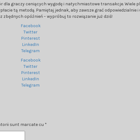
bór dla graczy ceniących wygodę i natychmiastowe transakcje. Wiele 
płacie tą metodą. Pamiętaj jednak, aby zawsze grać odpowiedzialnie i
bez zbędnych opóźnień – wypróbuj to rozwiązanie już dziś!
Facebook
Twitter
Pinterest
LinkedIn
Telegram
Facebook
Twitter
Pinterest
LinkedIn
Telegram
atorii sunt marcate cu
*