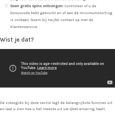
Geen gratis spins ontvangen:
Controleer of u de
bonuscode hebt gebruikt en of aan de minimumstorting
is voldaan. Neem bij twijfel contact op met de
klantenservice.
Wist je dat?
De videogids bij deze sectie legt de belangrijkste functies uit
en laat u zien hoe u het meeste uit uw Qbet-ervaring haalt.