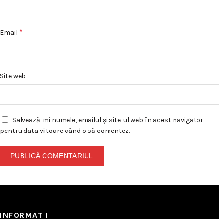
*
Email
Site web
Salvează-mi numele, emailul și site-ul web în acest navigator
pentru data viitoare când o să comentez.
INFORMATII