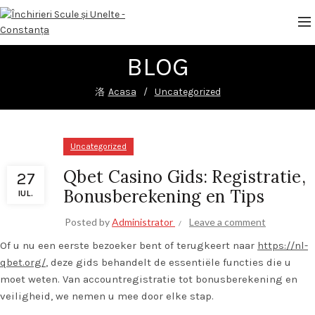
BLOG
Acasa
Uncategorized
Uncategorized
Qbet Casino Gids: Registratie,
27
Bonusberekening en Tips
IUL.
Posted by
Administrator
Leave a comment
Of u nu een eerste bezoeker bent of terugkeert naar
https://nl-
qbet.org/
, deze gids behandelt de essentiële functies die u
moet weten. Van accountregistratie tot bonusberekening en
veiligheid, we nemen u mee door elke stap.