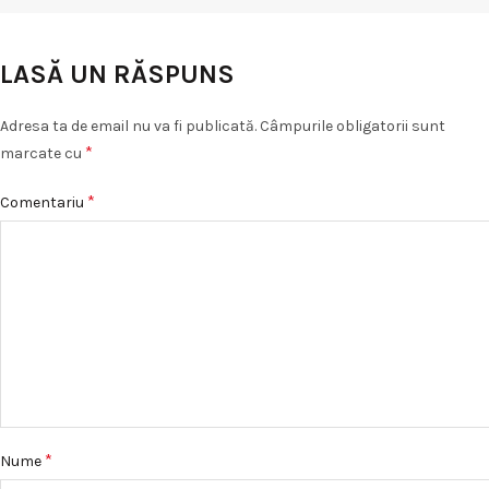
LASĂ UN RĂSPUNS
Adresa ta de email nu va fi publicată.
Câmpurile obligatorii sunt
*
marcate cu
*
Comentariu
*
Nume