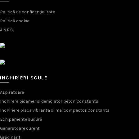
Politică de confidențialitate
Politică cookie
A.N.P.C.
INCHIRIERI SCULE
Aspiratoare
Inchirere picamer si demolator beton Constanta
Inchiriere placa vibranta si mai compactor Constanta
Echipamente sudură
Generatoare curent
Grădinărit