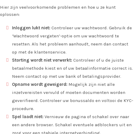
Hier zijn veelvoorkomende problemen en hoe u ze kunt
oplossen:
Inloggen lukt niet:
Controleer uw wachtwoord. Gebruik de
‘Wachtwoord vergeten’-optie om uw wachtwoord te
resetten. Als het probleem aanhoudt, neem dan contact
op met de klantenservice.
Storting wordt niet verwerkt:
Controleer of u de juiste
betaalmethode kiest en of uw betaalinformatie correct is.
Neem contact op met uw bank of betalingsprovider.
Opname wordt geweigerd:
Mogelijk zijn niet alle
inzetvereisten vervuld of moeten documenten worden
geverifieerd. Controleer uw bonussaldo en voltooi de KYC-
procedure.
Spel laadt niet:
Vernieuw de pagina of schakel over naar
een andere browser. Schakel eventuele adblockers uit en
zorg voor een stabiele internetverbinding.