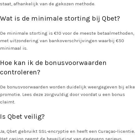
staat, afhankelijk van de gekozen methode.
Wat is de minimale storting bij Qbet?
De minimale storting is €10 voor de meeste betaalmethoden,
met uitzondering van bankoverschrijvingen waarbij €50
minimaal is.
Hoe kan ik de bonusvoorwaarden
controleren?
De bonusvoorwaarden worden duidelijk weergegeven bij elke
promotie. Lees deze zorgvuldig door voordat u een bonus
claimt.
Is Qbet veilig?
Ja, Qbet gebruikt SSL-encryptie en heeft een Curaçao-licentie.
Het casino neemt de beveiliging van gegevens serieus.