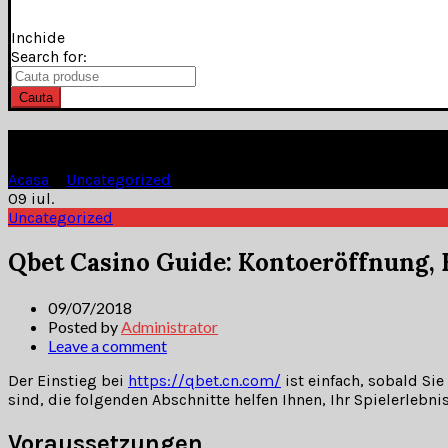
Inchide
Search for:
Cauta
Blog
Acasa
»
Uncategorized
»
09
iul.
Uncategorized
Qbet Casino Guide: Kontoeröffnung, 
09/07/2018
Posted by
Administrator
Leave a comment
Der Einstieg bei
https://qbet.cn.com/
ist einfach, sobald Sie
sind, die folgenden Abschnitte helfen Ihnen, Ihr Spielerlebni
Voraussetzungen