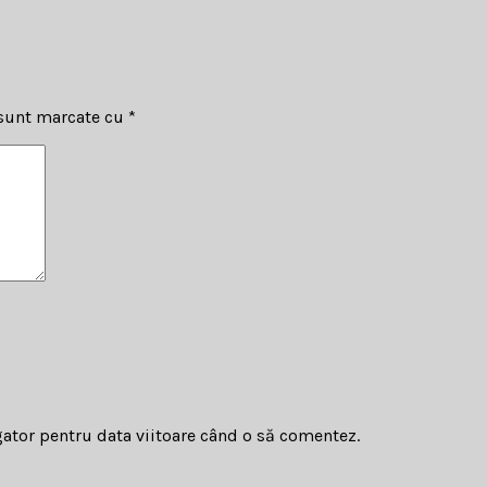
 sunt marcate cu
*
gator pentru data viitoare când o să comentez.