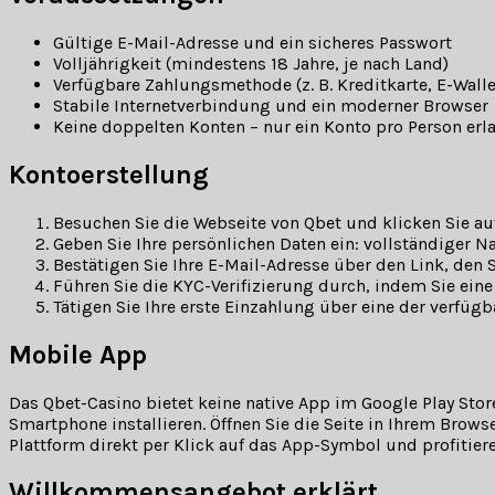
Gültige E-Mail-Adresse und ein sicheres Passwort
Volljährigkeit (mindestens 18 Jahre, je nach Land)
Verfügbare Zahlungsmethode (z. B. Kreditkarte, E-Wal
Stabile Internetverbindung und ein moderner Browser
Keine doppelten Konten – nur ein Konto pro Person erl
Kontoerstellung
Besuchen Sie die Webseite von Qbet und klicken Sie auf
Geben Sie Ihre persönlichen Daten ein: vollständiger
Bestätigen Sie Ihre E-Mail-Adresse über den Link, den S
Führen Sie die KYC-Verifizierung durch, indem Sie ein
Tätigen Sie Ihre erste Einzahlung über eine der verf
Mobile App
Das Qbet-Casino bietet keine native App im Google Play Sto
Smartphone installieren. Öffnen Sie die Seite in Ihrem Brow
Plattform direkt per Klick auf das App-Symbol und profitier
Willkommensangebot erklärt