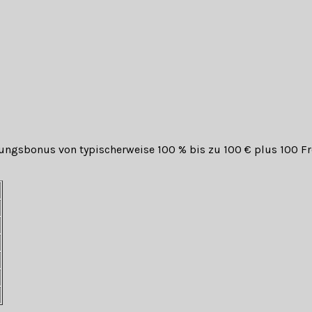
gsbonus von typischerweise 100 % bis zu 100 € plus 100 Fre