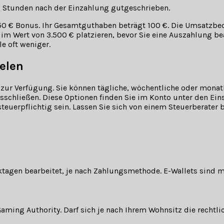
48 Stunden nach der Einzahlung gutgeschrieben.
h 50 € Bonus. Ihr Gesamtguthaben beträgt 100 €. Die Umsatzb
im Wert von 3.500 € platzieren, bevor Sie eine Auszahlung bea
e oft weniger.
ielen
n zur Verfügung. Sie können tägliche, wöchentliche oder mona
sschließen. Diese Optionen finden Sie im Konto unter den Ein
uerpflichtig sein. Lassen Sie sich von einem Steuerberater be
ktagen bearbeitet, je nach Zahlungsmethode. E-Wallets sind 
aming Authority. Darf sich je nach Ihrem Wohnsitz die rechtlic