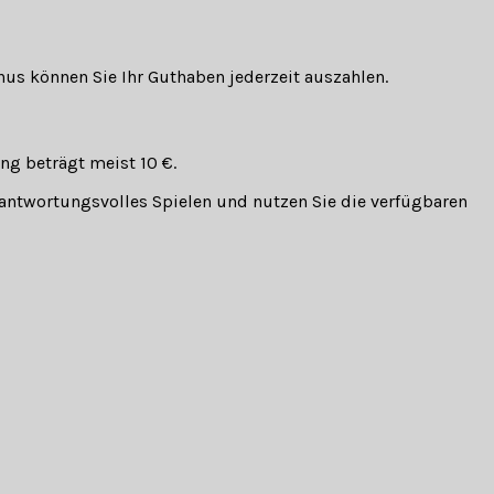
us können Sie Ihr Guthaben jederzeit auszahlen.
ng beträgt meist 10 €.
erantwortungsvolles Spielen und nutzen Sie die verfügbaren