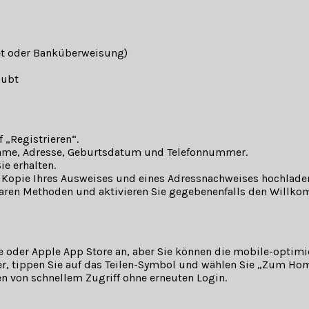
let oder Banküberweisung)
aubt
 „Registrieren“.
 Name, Adresse, Geburtsdatum und Telefonnummer.
ie erhalten.
e Kopie Ihres Ausweises und eines Adressnachweises hochlade
ügbaren Methoden und aktivieren Sie gegebenenfalls den Will
re oder Apple App Store an, aber Sie können die mobile-optim
ser, tippen Sie auf das Teilen-Symbol und wählen Sie „Zum Ho
en von schnellem Zugriff ohne erneuten Login.