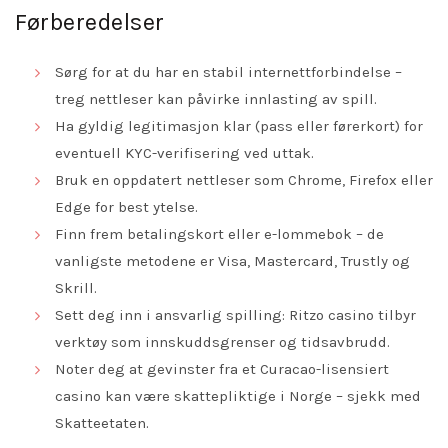
Førberedelser
Sørg for at du har en stabil internettforbindelse –
treg nettleser kan påvirke innlasting av spill.
Ha gyldig legitimasjon klar (pass eller førerkort) for
eventuell KYC-verifisering ved uttak.
Bruk en oppdatert nettleser som Chrome, Firefox eller
Edge for best ytelse.
Finn frem betalingskort eller e-lommebok – de
vanligste metodene er Visa, Mastercard, Trustly og
Skrill.
Sett deg inn i ansvarlig spilling: Ritzo casino tilbyr
verktøy som innskuddsgrenser og tidsavbrudd.
Noter deg at gevinster fra et Curacao-lisensiert
casino kan være skattepliktige i Norge – sjekk med
Skatteetaten.