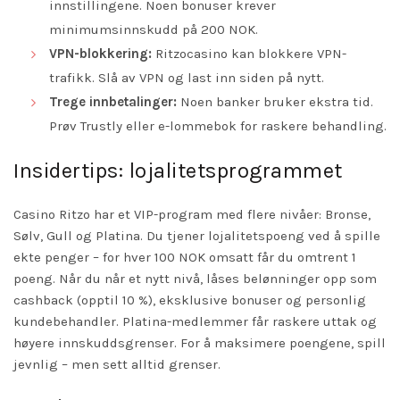
innstillingene. Noen bonuser krever
minimumsinnskudd på 200 NOK.
VPN-blokkering:
Ritzocasino kan blokkere VPN-
trafikk. Slå av VPN og last inn siden på nytt.
Trege innbetalinger:
Noen banker bruker ekstra tid.
Prøv Trustly eller e-lommebok for raskere behandling.
Insidertips: lojalitetsprogrammet
Casino Ritzo har et VIP-program med flere nivåer: Bronse,
Sølv, Gull og Platina. Du tjener lojalitetspoeng ved å spille
ekte penger – for hver 100 NOK omsatt får du omtrent 1
poeng. Når du når et nytt nivå, låses belønninger opp som
cashback (opptil 10 %), eksklusive bonuser og personlig
kundebehandler. Platina-medlemmer får raskere uttak og
høyere innskuddsgrenser. For å maksimere poengene, spill
jevnlig – men sett alltid grenser.