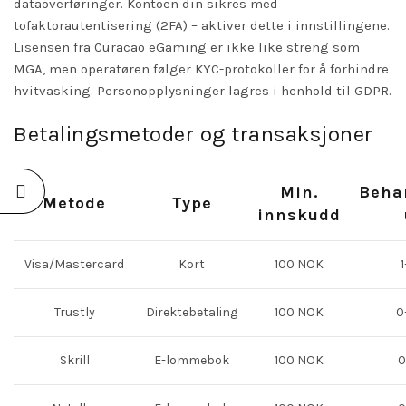
dataoverføringer. Kontoen din sikres med
tofaktorautentisering (2FA) – aktiver dette i innstillingene.
Lisensen fra Curacao eGaming er ikke like streng som
MGA, men operatøren følger KYC-protokoller for å forhindre
hvitvasking. Personopplysninger lagres i henhold til GDPR.
Betalingsmetoder og transaksjoner
Min.
Beha
Metode
Type
innskudd
Visa/Mastercard
Kort
100 NOK
Trustly
Direktebetaling
100 NOK
0
Skrill
E-lommebok
100 NOK
0