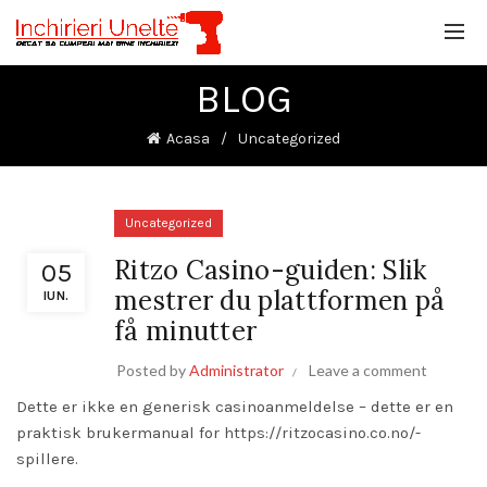
BLOG
Acasa
Uncategorized
Uncategorized
Ritzo Casino-guiden: Slik
05
mestrer du plattformen på
IUN.
få minutter
Posted by
Administrator
Leave a comment
Dette er ikke en generisk casinoanmeldelse – dette er en
praktisk brukermanual for
https://ritzocasino.co.no/
-
spillere.