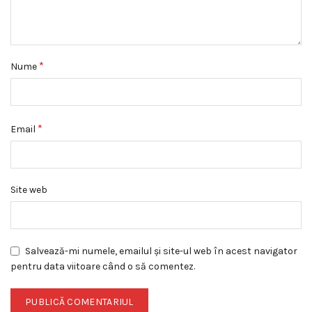
*
Nume
*
Email
Site web
Salvează-mi numele, emailul și site-ul web în acest navigator
pentru data viitoare când o să comentez.