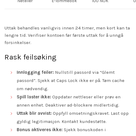
Neteller
E-lommebok
100 NOK
0
Uttak behandles vanligvis innen 24 timer, men kort kan ta
lengre tid. Verifiser kontoen før første uttak for å unngå
forsinkelser.
Rask feilsøking
Innlogging feiler:
Nullstill passord via “Glemt
passord”. Sjekk at Caps Lock ikke er på. Tøm cache
om nødvendig.
Spill laster ikke:
Oppdater nettleser eller prøv en
annen enhet. Deaktiver ad-blockere midlertidig.
Uttak blir avvist:
Oppfyll omsetningskravet. Last opp
gyldig legitimasjon. Kontakt kundestøtte.
Bonus aktiveres ikke:
Sjekk bonuskoden i