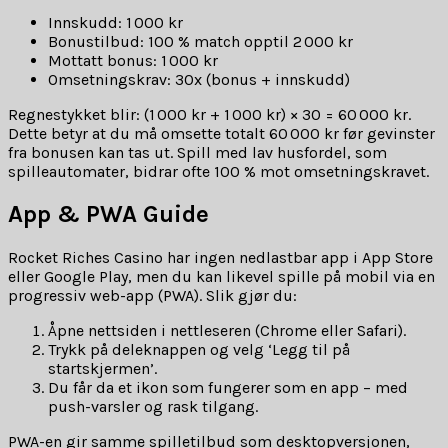
Innskudd: 1 000 kr
Bonustilbud: 100 % match opptil 2 000 kr
Mottatt bonus: 1 000 kr
Omsetningskrav: 30x (bonus + innskudd)
Regnestykket blir: (1 000 kr + 1 000 kr) × 30 = 60 000 kr.
Dette betyr at du må omsette totalt 60 000 kr før gevinster
fra bonusen kan tas ut. Spill med lav husfordel, som
spilleautomater, bidrar ofte 100 % mot omsetningskravet.
App & PWA Guide
Rocket Riches Casino har ingen nedlastbar app i App Store
eller Google Play, men du kan likevel spille på mobil via en
progressiv web-app (PWA). Slik gjør du:
Åpne nettsiden i nettleseren (Chrome eller Safari).
Trykk på deleknappen og velg ‘Legg til på
startskjermen’.
Du får da et ikon som fungerer som en app – med
push-varsler og rask tilgang.
PWA-en gir samme spilletilbud som desktopversjonen,