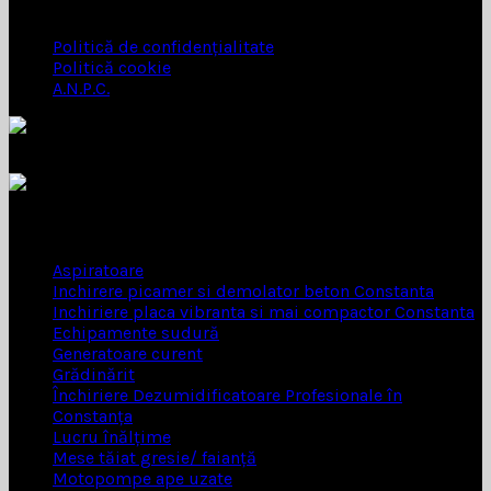
INFORMATII
Politică de confidențialitate
Politică cookie
A.N.P.C.
INCHIRIERI SCULE
Aspiratoare
Inchirere picamer si demolator beton Constanta
Inchiriere placa vibranta si mai compactor Constanta
Echipamente sudură
Generatoare curent
Grădinărit
Închiriere Dezumidificatoare Profesionale în
Constanța
Lucru înălțime
Mese tăiat gresie/ faianță
Motopompe ape uzate