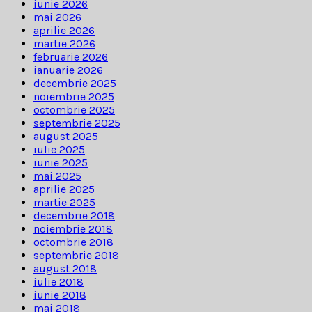
iunie 2026
mai 2026
aprilie 2026
martie 2026
februarie 2026
ianuarie 2026
decembrie 2025
noiembrie 2025
octombrie 2025
septembrie 2025
august 2025
iulie 2025
iunie 2025
mai 2025
aprilie 2025
martie 2025
decembrie 2018
noiembrie 2018
octombrie 2018
septembrie 2018
august 2018
iulie 2018
iunie 2018
mai 2018