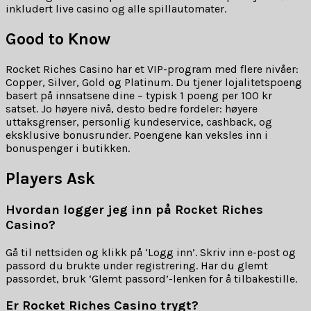
inkludert live casino og alle spillautomater.
Good to Know
Rocket Riches Casino har et VIP-program med flere nivåer:
Copper, Silver, Gold og Platinum. Du tjener lojalitetspoeng
basert på innsatsene dine – typisk 1 poeng per 100 kr
satset. Jo høyere nivå, desto bedre fordeler: høyere
uttaksgrenser, personlig kundeservice, cashback, og
eksklusive bonusrunder. Poengene kan veksles inn i
bonuspenger i butikken.
Players Ask
Hvordan logger jeg inn på Rocket Riches
Casino?
Gå til nettsiden og klikk på ‘Logg inn’. Skriv inn e-post og
passord du brukte under registrering. Har du glemt
passordet, bruk ‘Glemt passord’-lenken for å tilbakestille.
Er Rocket Riches Casino trygt?