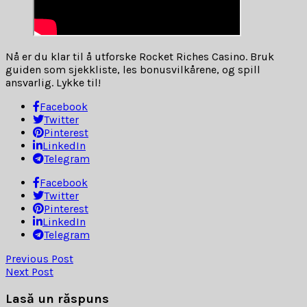
Nå er du klar til å utforske Rocket Riches Casino. Bruk
guiden som sjekkliste, les bonusvilkårene, og spill
ansvarlig. Lykke til!
Facebook
Twitter
Pinterest
LinkedIn
Telegram
Facebook
Twitter
Pinterest
LinkedIn
Telegram
Previous Post
Next Post
Lasă un răspuns