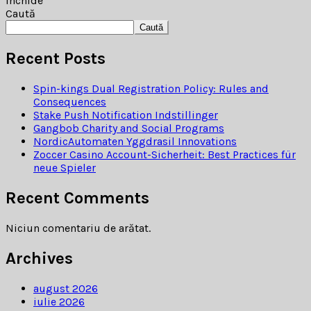
Inchide
Caută
Caută
Recent Posts
Spin-kings Dual Registration Policy: Rules and
Consequences
Stake Push Notification Indstillinger
Gangbob Charity and Social Programs
NordicAutomaten Yggdrasil Innovations
Zoccer Casino Account-Sicherheit: Best Practices für
neue Spieler
Recent Comments
Niciun comentariu de arătat.
Archives
august 2026
iulie 2026