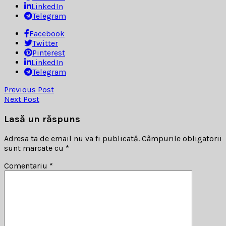
LinkedIn
Telegram
Facebook
Twitter
Pinterest
LinkedIn
Telegram
Previous Post
Next Post
Lasă un răspuns
Adresa ta de email nu va fi publicată.
Câmpurile obligatorii
sunt marcate cu
*
Comentariu
*