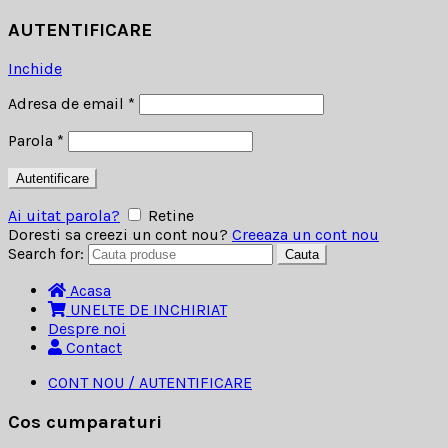
AUTENTIFICARE
Inchide
Adresa de email
*
Parola
*
Autentificare
Ai uitat parola?
Retine
Doresti sa creezi un cont nou?
Creeaza un cont nou
Search for:
Cauta
Acasa
UNELTE DE INCHIRIAT
Despre noi
Contact
CONT NOU / AUTENTIFICARE
Cos cumparaturi