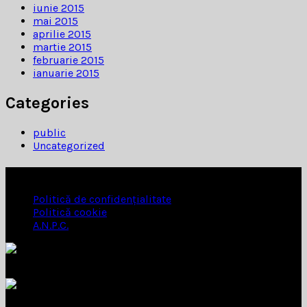
iunie 2015
mai 2015
aprilie 2015
martie 2015
februarie 2015
ianuarie 2015
Categories
public
Uncategorized
INFORMATII
Politică de confidențialitate
Politică cookie
A.N.P.C.