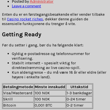
Posted by
Administrator
Leave a comment
Enten du er en førstegangsbesøkende eller vender tilbake
til
Casino rocket riches
, dekker denne guiden de
essensielle funksjonene du trenger å vite.
Getting Ready
Før du setter i gang, bør du ha følgende klart:
Gyldig e-postadresse og telefonnummer for
verifisering.
Stabilt internett – spesielt viktig for
direktestrømming av live casino-spill.
Kun aldersgrense – du må være 18 år eller eldre (eller
høyere i enkelte land).
Betalingmetode
Minste innskudd
Uttakstid
Visa/Mastercard
100 NOK
1-3 bankdager
Skrill
100 NOK
0-24 timer
Bitcoin
0,001 BTC
0-2 timer