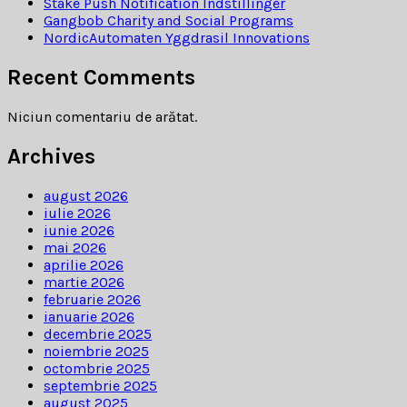
Stake Push Notification Indstillinger
Gangbob Charity and Social Programs
NordicAutomaten Yggdrasil Innovations
Recent Comments
Niciun comentariu de arătat.
Archives
august 2026
iulie 2026
iunie 2026
mai 2026
aprilie 2026
martie 2026
februarie 2026
ianuarie 2026
decembrie 2025
noiembrie 2025
octombrie 2025
septembrie 2025
august 2025