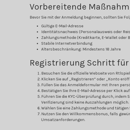
Vorbereitende Maßnahm
Bevor Sie mit der Anmeldung beginnen, sollten Sie Fo
Gültige E-Mail-Adresse
Identitätsnachweis (Personalausweis oder Rei
Zahlungsmethode (Kreditkarte, E-Wallet oder
Stabile Internetverbindung
Altersbeschränkung: Mindestens 18 Jahre
Registrierung Schritt für
Besuchen Sie die offizielle Webseite von Rtlspie
Klicken Sie auf „Registrieren“ oder „Konto eröff
Füllen Sie das Anmeldeformular mit Ihren per
Bestätigen Sie Ihre E-Mail-Adresse per Klick auf
Führen Sie die KYC-Überprüfung durch, indem S
Verifizierung sind keine Auszahlungen möglich.
Wählen Sie eine Zahlungsmethode und tätigen Si
Nutzen Sie den Willkommensbonus, falls gewün
Umsatzanforderungen.