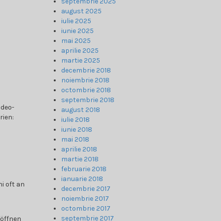
septembrie 2025
august 2025
iulie 2025
iunie 2025
mai 2025
aprilie 2025
martie 2025
decembrie 2018
noiembrie 2018
octombrie 2018
septembrie 2018
ideo-
august 2018
rien:
iulie 2018
iunie 2018
mai 2018
aprilie 2018
martie 2018
februarie 2018
ianuarie 2018
i oft an
decembrie 2017
noiembrie 2017
octombrie 2017
septembrie 2017
 öffnen