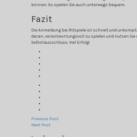
können. So spielen Sie auch unterwegs bequem.
Fazit
Die Anmeldung bei Rtlspiele ist schnell und unkompliz
daran, verantwortungsvoll zu spielen und nutzen Sie
Selbstausschluss. Viel Erfolg!
Previous Post
Next Post