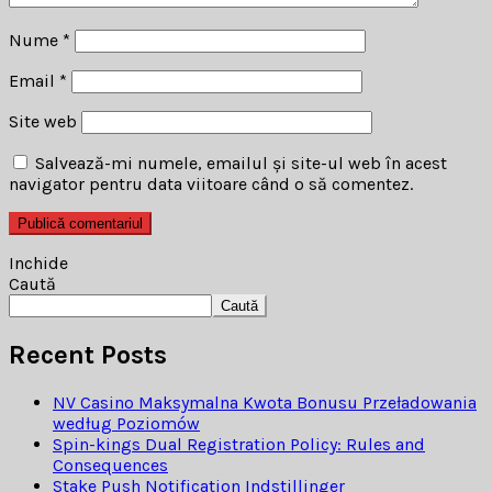
Nume
*
Email
*
Site web
Salvează-mi numele, emailul și site-ul web în acest
navigator pentru data viitoare când o să comentez.
Inchide
Caută
Caută
Recent Posts
NV Casino Maksymalna Kwota Bonusu Przeładowania
według Poziomów
Spin-kings Dual Registration Policy: Rules and
Consequences
Stake Push Notification Indstillinger