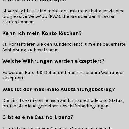
Silverplay bietet eine mobil optimierte Website sowie eine
progressive Web-App (PWA), die Sie über den Browser
starten können.
Kann ich mein Konto löschen?
Ja, kontaktieren Sie den Kundendienst, um eine dauerhafte
Schließung zu beantragen.
Welche Währungen werden akzeptiert?
Es werden Euro, US-Dollar und mehrere andere Währungen
akzeptiert.
Was ist der maximale Auszahlungsbetrag?
Die Limits variieren je nach Zahlungsmethode und Status;
prüfen Sie die Allgemeinen Geschäftsbedingungen.
Gibt es eine Casino-Lizenz?
Ja, die Lizenz wird von Curacao eGaming ausgestellt.