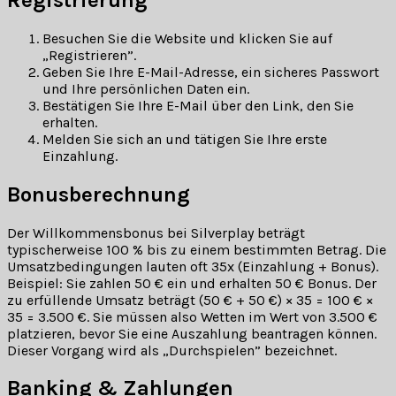
Besuchen Sie die Website und klicken Sie auf
„Registrieren”.
Geben Sie Ihre E-Mail-Adresse, ein sicheres Passwort
und Ihre persönlichen Daten ein.
Bestätigen Sie Ihre E-Mail über den Link, den Sie
erhalten.
Melden Sie sich an und tätigen Sie Ihre erste
Einzahlung.
Bonusberechnung
Der Willkommensbonus bei Silverplay beträgt
typischerweise 100 % bis zu einem bestimmten Betrag. Die
Umsatzbedingungen lauten oft 35x (Einzahlung + Bonus).
Beispiel: Sie zahlen 50 € ein und erhalten 50 € Bonus. Der
zu erfüllende Umsatz beträgt (50 € + 50 €) × 35 = 100 € ×
35 = 3.500 €. Sie müssen also Wetten im Wert von 3.500 €
platzieren, bevor Sie eine Auszahlung beantragen können.
Dieser Vorgang wird als „Durchspielen” bezeichnet.
Banking & Zahlungen