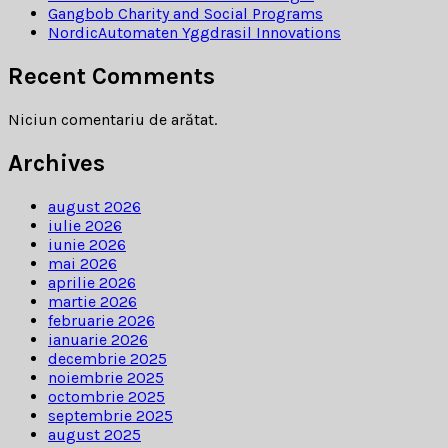
Gangbob Charity and Social Programs
NordicAutomaten Yggdrasil Innovations
Recent Comments
Niciun comentariu de arătat.
Archives
august 2026
iulie 2026
iunie 2026
mai 2026
aprilie 2026
martie 2026
februarie 2026
ianuarie 2026
decembrie 2025
noiembrie 2025
octombrie 2025
septembrie 2025
august 2025