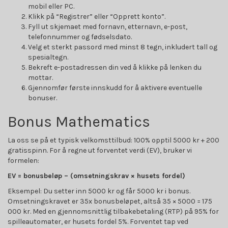
mobil eller PC.
Klikk på “Registrer” eller “Opprett konto”.
Fyll ut skjemaet med fornavn, etternavn, e-post,
telefonnummer og fødselsdato.
Velg et sterkt passord med minst 8 tegn, inkludert tall og
spesialtegn.
Bekreft e-postadressen din ved å klikke på lenken du
mottar.
Gjennomfør første innskudd for å aktivere eventuelle
bonuser.
Bonus Mathematics
La oss se på et typisk velkomsttilbud: 100% opptil 5000 kr + 200
gratisspinn. For å regne ut forventet verdi (EV), bruker vi
formelen:
EV = bonusbeløp – (omsetningskrav × husets fordel)
Eksempel: Du setter inn 5000 kr og får 5000 kr i bonus.
Omsetningskravet er 35x bonusbeløpet, altså 35 × 5000 = 175
000 kr. Med en gjennomsnittlig tilbakebetaling (RTP) på 95% for
spilleautomater, er husets fordel 5%. Forventet tap ved