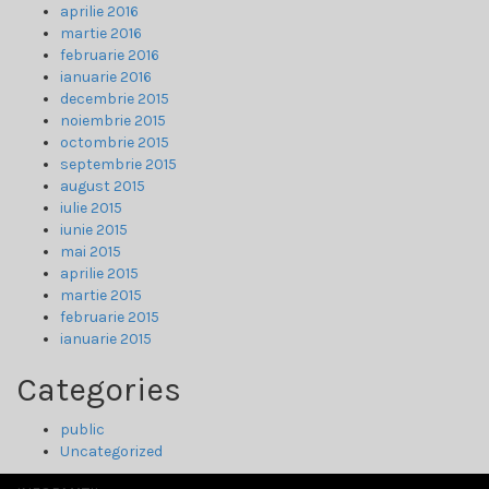
aprilie 2016
martie 2016
februarie 2016
ianuarie 2016
decembrie 2015
noiembrie 2015
octombrie 2015
septembrie 2015
august 2015
iulie 2015
iunie 2015
mai 2015
aprilie 2015
martie 2015
februarie 2015
ianuarie 2015
Categories
public
Uncategorized