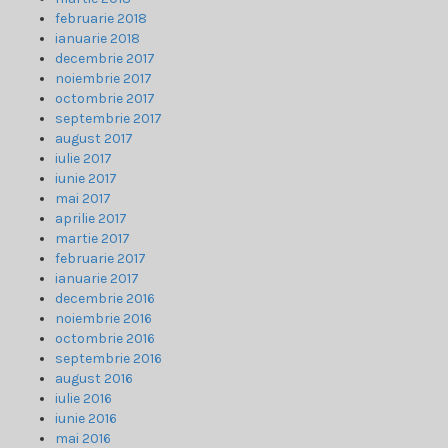
februarie 2018
ianuarie 2018
decembrie 2017
noiembrie 2017
octombrie 2017
septembrie 2017
august 2017
iulie 2017
iunie 2017
mai 2017
aprilie 2017
martie 2017
februarie 2017
ianuarie 2017
decembrie 2016
noiembrie 2016
octombrie 2016
septembrie 2016
august 2016
iulie 2016
iunie 2016
mai 2016