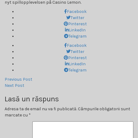
nyt spillopplevelsen på Casino Lemon.
Facebook
Twitter
Pinterest
LinkedIn
Telegram
Facebook
Twitter
Pinterest
LinkedIn
Telegram
Previous Post
Next Post
Lasă un răspuns
Adresa ta de email nu va fi publicată.
Câmpurile obligatorii sunt
marcate cu
*