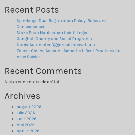
Recent Posts
Spin-kings Dual Registration Policy: Rules and
Consequences
Stake Push Notification Indstillinger
Gangbob Charity and Social Programs
NordicAutomaten Yggdrasil Innovations
Zoccer Casino Account-Sicherheit: Best Practices für
neue Spieler
Recent Comments
Niciun comentariu de arătat.
Archives
august 2026
iulie 2026
iunie 2026
mai 2026
aprilie 2026