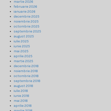
martie 2026
februarie 2026
ianuarie 2026
decembrie 2025
noiembrie 2025
octombrie 2025
septembrie 2025
august 2025
iulie 2025
iunie 2025
mai 2025
aprilie 2025
martie 2025
decembrie 2018
noiembrie 2018
octombrie 2018
septembrie 2018
august 2018
iulie 2018
iunie 2018
mai 2018
aprilie 2018
martie 2018