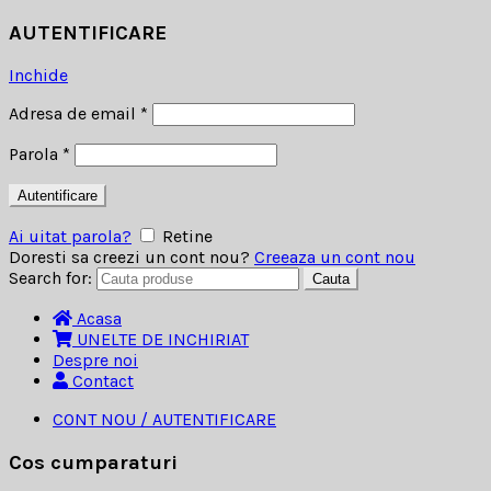
AUTENTIFICARE
Inchide
Adresa de email
*
Parola
*
Autentificare
Ai uitat parola?
Retine
Doresti sa creezi un cont nou?
Creeaza un cont nou
Search for:
Cauta
Acasa
UNELTE DE INCHIRIAT
Despre noi
Contact
CONT NOU / AUTENTIFICARE
Cos cumparaturi