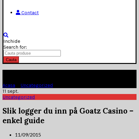
Contact
Inchide
Search for:
Cauta
Blog
Acasa
»
Uncategorized
»
11
sept.
Uncategorized
Slik logger du inn på Goatz Casino –
enkel guide
11/09/2015