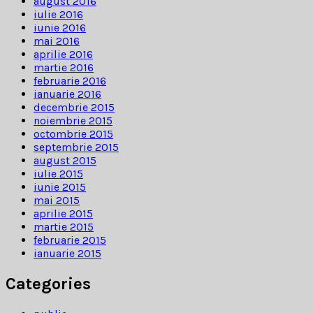
august 2016
iulie 2016
iunie 2016
mai 2016
aprilie 2016
martie 2016
februarie 2016
ianuarie 2016
decembrie 2015
noiembrie 2015
octombrie 2015
septembrie 2015
august 2015
iulie 2015
iunie 2015
mai 2015
aprilie 2015
martie 2015
februarie 2015
ianuarie 2015
Categories