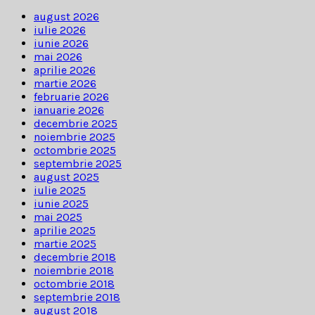
august 2026
iulie 2026
iunie 2026
mai 2026
aprilie 2026
martie 2026
februarie 2026
ianuarie 2026
decembrie 2025
noiembrie 2025
octombrie 2025
septembrie 2025
august 2025
iulie 2025
iunie 2025
mai 2025
aprilie 2025
martie 2025
decembrie 2018
noiembrie 2018
octombrie 2018
septembrie 2018
august 2018