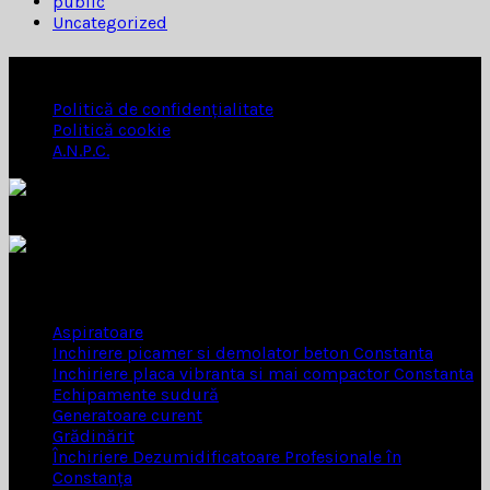
public
Uncategorized
INFORMATII
Politică de confidențialitate
Politică cookie
A.N.P.C.
INCHIRIERI SCULE
Aspiratoare
Inchirere picamer si demolator beton Constanta
Inchiriere placa vibranta si mai compactor Constanta
Echipamente sudură
Generatoare curent
Grădinărit
Închiriere Dezumidificatoare Profesionale în
Constanța