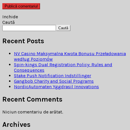
Inchide
Caută
Caută
Recent Posts
NV Casino Maksymalna Kwota Bonusu Przeładowania
według Poziomów
Spin-kings Dual Registration Policy: Rules and
Consequences
Stake Push Notification Indstillinger
Gangbob Charity and Social Programs
NordicAutomaten Yggdrasil Innovations
Recent Comments
Niciun comentariu de arătat.
Archives