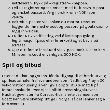
nettleseren. Trykk på «Registrer»-knappen.
Fyll ut registreringsskjemaet med fullt navn, e-post
og ønsket passord. Velg norsk krone (NOK) som
valuta.
Bekreft e-posten via lenken du mottar. Deretter
logger du inn med e-post og passord på goatz casino
logg inn-siden.
Fullfør KYC-verifisering ved å laste opp gyldig
legitimasjon (pass eller førerkort) og et bevis på
adresse.
Gjør ditt første innskudd via Vipps, BankID eller kort.
Minsteinnskudd er vanligvis 200 NOK.
Spill og tilbud
Etter at du har logget inn, får du tilgang til et bredt utvalg
spilleautomater fra leverandører som NetEnt og Play’n GO.
Velkomstbonusen gir vanligvis opptil 100 % match på
første innskudd, men sjekk alltid omsetningskravene.
Husk at gevinster fra Curacao-lisensierte casinoer som
Goatz kan være skattepliktige i Norge, så det lønner seg å
føre oversikt.