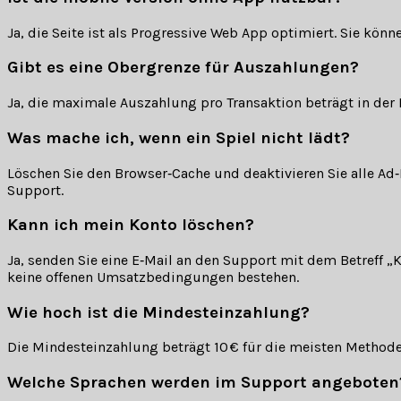
Ja, die Seite ist als Progressive Web App optimiert. Sie kö
Gibt es eine Obergrenze für Auszahlungen?
Ja, die maximale Auszahlung pro Transaktion beträgt in der
Was mache ich, wenn ein Spiel nicht lädt?
Löschen Sie den Browser‑Cache und deaktivieren Sie alle Ad‑B
Support.
Kann ich mein Konto löschen?
Ja, senden Sie eine E‑Mail an den Support mit dem Betreff 
keine offenen Umsatzbedingungen bestehen.
Wie hoch ist die Mindesteinzahlung?
Die Mindesteinzahlung beträgt 10 € für die meisten Method
Welche Sprachen werden im Support angeboten