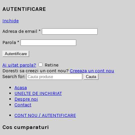
AUTENTIFICARE
Inchide
Adresa de email
*
Parola
*
Autentificare
Ai uitat parola?
Retine
Doresti sa creezi un cont nou?
Creeaza un cont nou
Search for:
Cauta
Acasa
UNELTE DE INCHIRIAT
Despre noi
Contact
CONT NOU / AUTENTIFICARE
Cos cumparaturi