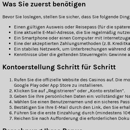
Was Sie zuerst benötigen
Bevor Sie loslegen, stellen Sie sicher, dass Sie folgende Ding
Einen gültigen Ausweis oder Reisepass (für die spätere 
Eine aktuelle E‑Mail‑Adresse, die Sie regelmäßig nutze
Ein Smartphone oder einen Computer mit Internetzuga
Eine der akzeptierten Zahlungsmethoden (z. B. Kreditk
Ein stabiles Netzwerk, um Unterbrechungen während d
Kenntnisse über die geltenden Steuerregeln: Gewinne a
Kontoerstellung Schritt für Schritt
Rufen Sie die offizielle Website des Casinos auf. Die 
Google Play oder App Store zu installieren.
Klicken Sie auf „Registrieren“ oder „Konto erstellen“.
Geben Sie Ihre persönlichen Daten ein: vollständiger 
Wählen Sie einen Benutzernamen und ein sicheres Pass
Bestätigen Sie Ihre E‑Mail durch den Link, den Sie erhal
Führen Sie die erste Einzahlung durch (mindestens 10
Reichen Sie nach Aufforderung die erforderlichen Doku