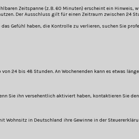
hlbaren Zeitspanne (z. B. 60 Minuten) erscheint ein Hinweis, w
 nutzen. Der Ausschluss gilt für einen Zeitraum zwischen 24 
as Gefühl haben, die Kontrolle zu verlieren, suchen Sie profes
 von 24 bis 48 Stunden. An Wochenenden kann es etwas länge
nn Sie ihn versehentlich aktiviert haben, kontaktieren Sie de
it Wohnsitz in Deutschland ihre Gewinne in der Steuererkläru