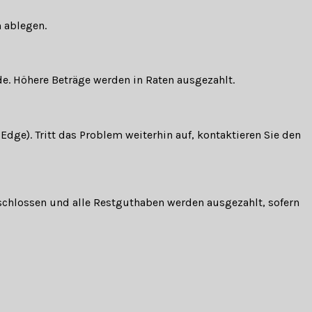
m ablegen.
e. Höhere Beträge werden in Raten ausgezahlt.
Edge). Tritt das Problem weiterhin auf, kontaktieren Sie den
eschlossen und alle Restguthaben werden ausgezahlt, sofern