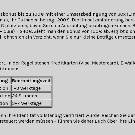
ngsbonus bis zu 100 € mit einer Umsatzbedingung von 30x (E
onus, Ihr Guthaben beträgt 200 €. Die Umsatzanforderung berec
 € platzieren, bevor Sie eine Auszahlung beantragen können. 
− 0,96) = 240 €. Zieht man den Bonus von 100 € ab, ergibt sich
ohnt sich ein Verzicht, wenn Sie nur kleine Beträge umsetzen
. In der Regel stehen Kreditkarten (Visa, Mastercard), E‑Wall
ditionen:
lung
Bearbeitungszeit
tion
1–3 Werktage
ktion
24 Stunden
tion
3–7 Werktage
n Ihre Identität vollständig verifiziert wurde. Reichen Sie d
ersteuert werden müssen – führen Sie daher Buch über Ihre E