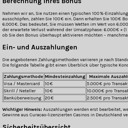
Berechnung Ihres Bonus
Nehmen wir an, Sie nutzen einen typischen 100 %‑Einzahlu
ausschöpfen, zahlen Sie 100 € ein. Dann erhalten Sie 100 € B
6.000 €. Das bedeutet, Sie müssen Wetten im Wert von 6.000
der erwartete Verlust während der Umsatzphase: 6.000 € × (1 
ob Sie den Bonus überhaupt aktivieren möchten – manchmal l
Ein‑ und Auszahlungen
Die angebotenen Zahlungsmethoden variieren je nach Standort
Die folgende Tabelle gibt einen Überblick über typische Kon
Zahlungsmethode
Mindesteinzahlung
Maximale Auszah
Visa / Mastercard
10 €
5.000 € pro Transak
Skrill / Neteller
10 €
10.000 € pro Transa
Banküberweisung
20 €
2.500 € pro Transak
Wichtiger Hinweis:
Auszahlungen werden erst bearbeitet, wen
Gewinne aus Curacao‑lizenzierten Casinos in Deutschland v
Sicherheitsübersicht