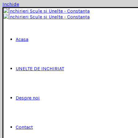
Inchide
Acasa
UNELTE DE INCHIRIAT
Despre noi
Contact