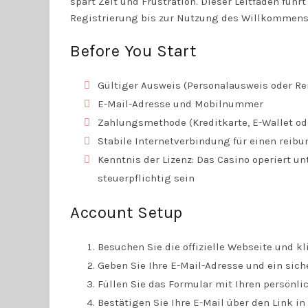
spart Zeit und Frustration. Dieser Leitfaden füh
Registrierung bis zur Nutzung des Willkommen
Before You Start
Gültiger Ausweis (Personalausweis oder Rei
E-Mail-Adresse und Mobilnummer
Zahlungsmethode (Kreditkarte, E-Wallet o
Stabile Internetverbindung für einen reibu
Kenntnis der Lizenz: Das Casino operiert u
steuerpflichtig sein
Account Setup
Besuchen Sie die offizielle Webseite und kl
Geben Sie Ihre E-Mail-Adresse und ein sich
Füllen Sie das Formular mit Ihren persönl
Bestätigen Sie Ihre E-Mail über den Link i