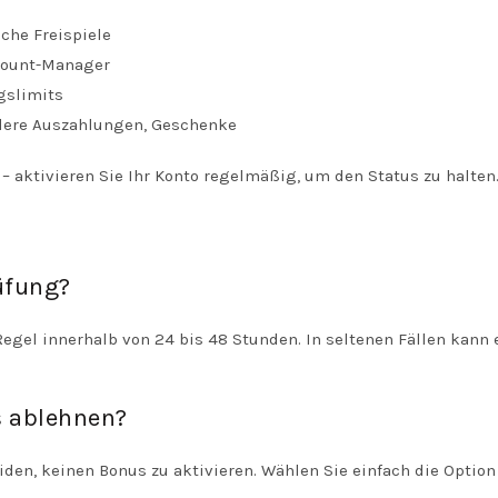
he Freispiele
count-Manager
gslimits
llere Auszahlungen, Geschenke
– aktivieren Sie Ihr Konto regelmäßig, um den Status zu halten
üfung?
egel innerhalb von 24 bis 48 Stunden. In seltenen Fällen kann 
 ablehnen?
iden, keinen Bonus zu aktivieren. Wählen Sie einfach die Option