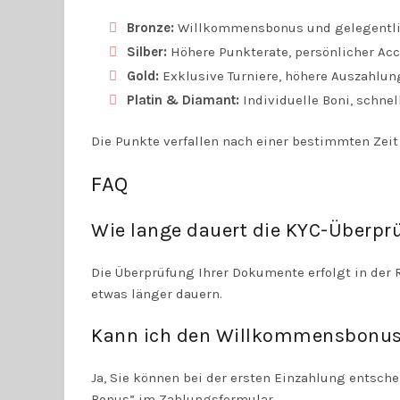
Bronze:
Willkommensbonus und gelegentlic
Silber:
Höhere Punkterate, persönlicher Ac
Gold:
Exklusive Turniere, höhere Auszahlun
Platin & Diamant:
Individuelle Boni, schne
Die Punkte verfallen nach einer bestimmten Zeit 
FAQ
Wie lange dauert die KYC-Überpr
Die Überprüfung Ihrer Dokumente erfolgt in der R
etwas länger dauern.
Kann ich den Willkommensbonus
Ja, Sie können bei der ersten Einzahlung entsche
Bonus” im Zahlungsformular.