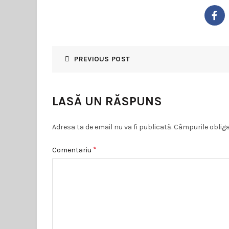
PREVIOUS POST
LASĂ UN RĂSPUNS
Adresa ta de email nu va fi publicată.
Câmpurile oblig
*
Comentariu