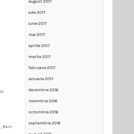
august 2017
iulie 2017
iunie 2017
mai 2017
aprilie 2017
.
martie 2017
februarie 2017
ianuarie 2017
decembrie 2016
es
noiembrie 2016
octombrie 2016
septembrie 2016
 „Kein