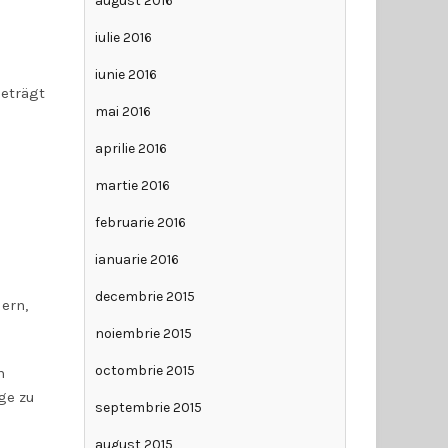
august 2016
iulie 2016
iunie 2016
beträgt
mai 2016
aprilie 2016
martie 2016
februarie 2016
ianuarie 2016
decembrie 2015
ern,
noiembrie 2015
octombrie 2015
m
ge zu
septembrie 2015
august 2015