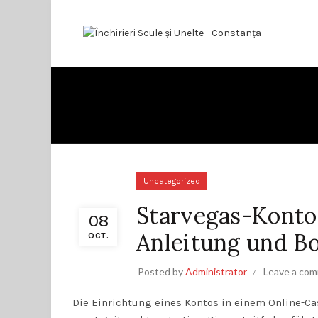
Uncategorized
Starvegas-Konto 
08
Anleitung und 
OCT.
Posted by
Administrator
Leave a co
Die Einrichtung eines Kontos in einem Online-Cas