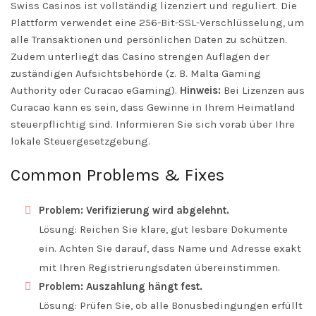
Swiss Casinos ist vollständig lizenziert und reguliert. Die
Plattform verwendet eine 256-Bit-SSL-Verschlüsselung, um
alle Transaktionen und persönlichen Daten zu schützen.
Zudem unterliegt das Casino strengen Auflagen der
zuständigen Aufsichtsbehörde (z. B. Malta Gaming
Authority oder Curacao eGaming).
Hinweis:
Bei Lizenzen aus
Curacao kann es sein, dass Gewinne in Ihrem Heimatland
steuerpflichtig sind. Informieren Sie sich vorab über Ihre
lokale Steuergesetzgebung.
Common Problems & Fixes
Problem: Verifizierung wird abgelehnt.
Lösung: Reichen Sie klare, gut lesbare Dokumente
ein. Achten Sie darauf, dass Name und Adresse exakt
mit Ihren Registrierungsdaten übereinstimmen.
Problem: Auszahlung hängt fest.
Lösung: Prüfen Sie, ob alle Bonusbedingungen erfüllt