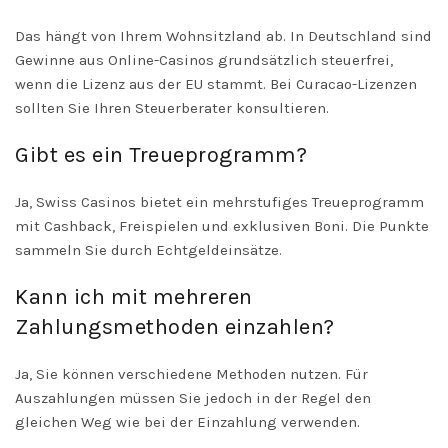
Das hängt von Ihrem Wohnsitzland ab. In Deutschland sind
Gewinne aus Online-Casinos grundsätzlich steuerfrei,
wenn die Lizenz aus der EU stammt. Bei Curacao-Lizenzen
sollten Sie Ihren Steuerberater konsultieren.
Gibt es ein Treueprogramm?
Ja, Swiss Casinos bietet ein mehrstufiges Treueprogramm
mit Cashback, Freispielen und exklusiven Boni. Die Punkte
sammeln Sie durch Echtgeldeinsätze.
Kann ich mit mehreren
Zahlungsmethoden einzahlen?
Ja, Sie können verschiedene Methoden nutzen. Für
Auszahlungen müssen Sie jedoch in der Regel den
gleichen Weg wie bei der Einzahlung verwenden.