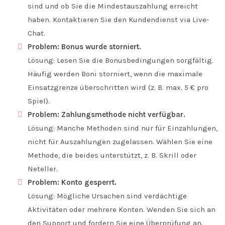
sind und ob Sie die Mindestauszahlung erreicht
haben. Kontaktieren Sie den Kundendienst via Live-
Chat.
Problem: Bonus wurde storniert.
Lösung: Lesen Sie die Bonusbedingungen sorgfältig.
Häufig werden Boni storniert, wenn die maximale
Einsatzgrenze überschritten wird (z. B. max. 5 € pro
Spiel).
Problem: Zahlungsmethode nicht verfügbar.
Lösung: Manche Methoden sind nur für Einzahlungen,
nicht für Auszahlungen zugelassen. Wählen Sie eine
Methode, die beides unterstützt, z. B. Skrill oder
Neteller.
Problem: Konto gesperrt.
Lösung: Mögliche Ursachen sind verdächtige
Aktivitäten oder mehrere Konten. Wenden Sie sich an
den Support und fordern Sie eine Überprüfung an.