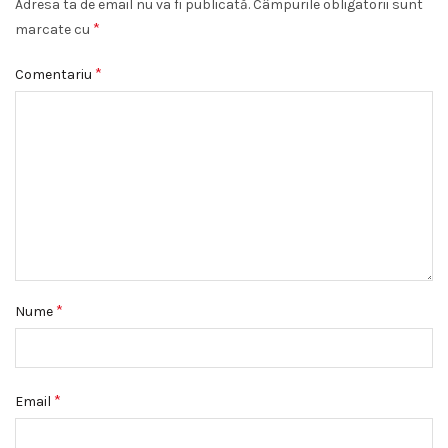
Adresa ta de email nu va fi publicată.
Câmpurile obligatorii sunt
*
marcate cu
*
Comentariu
*
Nume
*
Email