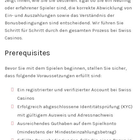
zeigt Ihnen, wie Sie sie bestehen. Egal ob Sie ein Neuling
oder erfahrener Spieler sind, die korrekte Abwicklung von
Ein- und Auszahlungen sowie das Verständnis der
Bonusbedingungen sind entscheidend. Wir führen Sie
Schritt für Schritt durch den gesamten Prozess bei Swiss
Casinos.
Prerequisites
Bevor Sie mit dem Spielen beginnen, stellen Sie sicher,
dass folgende Voraussetzungen erfüllt sind:
Ein registrierter und verifizierter Account bei Swiss
Casinos
Erfolgreich abgeschlossene Identitätsprüfung (KYC)
mit gültigem Ausweis und Adressnachweis
Ausreichendes Guthaben auf dem Spielkonto
(mindestens der Mindesteinzahlungsbetrag)