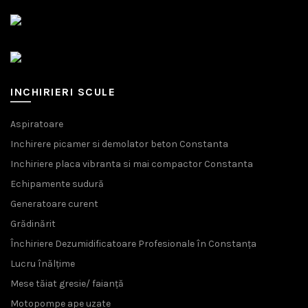
INCHIRIERI SCULE
Aspiratoare
Inchirere picamer si demolator beton Constanta
Inchiriere placa vibranta si mai compactor Constanta
Echipamente sudură
Generatoare curent
Grădinărit
Închiriere Dezumidificatoare Profesionale în Constanța
Lucru înălțime
Mese tăiat gresie/ faianță
Motopompe ape uzate