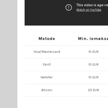
Metode
Min. iemaks
Visa/Mastercard
10 EUR
Skrill
10 EUR
Neteller
10 EUR
Bitcoin
20 EUR