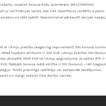
eciešams, ievadiet bonusa kodu (piemēram, WELCOME100).
ot uz verifikācijas saites, kas tiek nosūtīta uz norādīto e-pastu.
 iemaksu un sākt spēlēt. Neaizmirstiet pārbaudīt akcijas sadaļu,
EUR ar likmju prasību (wagering requirement) 35x bonusa summa
tātad kopējais atlikums ir 200 EUR. Likmju prasība: 100 (bonus
sas jāizspēlē 3500 EUR no likmju apgrozījuma. Ja spēles RTP ir
EUR. Tādējādi bonusa reālā vērtība ir 100 (bonuss) − 140 (sagai
ratēģiju. Tomēr prasmīgs spēlētājs var samazināt zaudējumus,
ack) un rūpīgi sekojot līdzi derību izpildei.