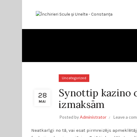
Uncategorized
Synottip kazino c
28
izmaksām
MAI
Posted by
Administrator
Leave a co
Neatkarīgi no tā, vai esat pirmreizējs apmeklētāj