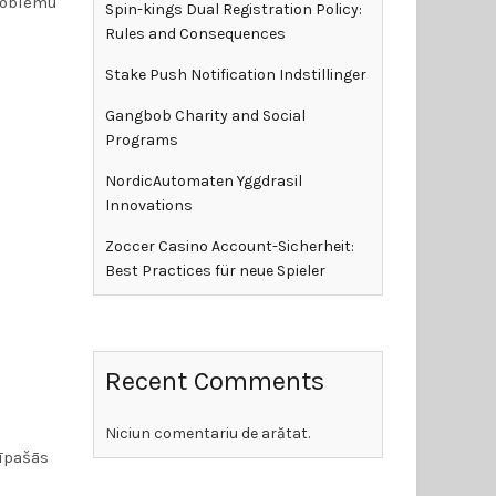
problēmu
Spin-kings Dual Registration Policy:
Rules and Consequences
Stake Push Notification Indstillinger
Gangbob Charity and Social
Programs
NordicAutomaten Yggdrasil
Innovations
Zoccer Casino Account-Sicherheit:
Best Practices für neue Spieler
Recent Comments
Niciun comentariu de arătat.
 īpašās