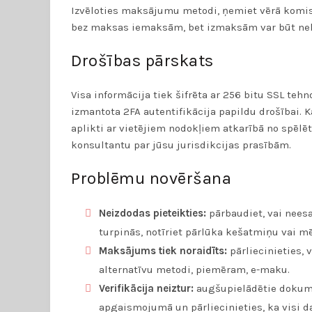
Izvēloties maksājumu metodi, ņemiet vērā komisi
bez maksas iemaksām, bet izmaksām var būt nel
Drošības pārskats
Visa informācija tiek šifrēta ar 256 bitu SSL teh
izmantota 2FA autentifikācija papildu drošībai. Ka
aplikti ar vietējiem nodokļiem atkarībā no spēlēt
konsultantu par jūsu jurisdikcijas prasībām.
Problēmu novēršana
Neizdodas pieteikties:
pārbaudiet, vai neesa
turpinās, notīriet pārlūka kešatmiņu vai mēģ
Maksājums tiek noraidīts:
pārliecinieties, 
alternatīvu metodi, piemēram, e-maku.
Verifikācija neiztur:
augšupielādētie dokumen
apgaismojumā un pārliecinieties, ka visi da