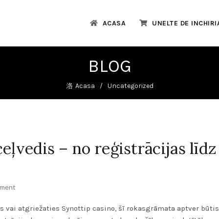
ACASA
UNELTE DE INCHIRI
BLOG
Acasa
Uncategorized
eļvedis – no reģistrācijas līdz
mment
s vai atgriežaties
Synottip casino
, šī rokasgrāmata aptver būti