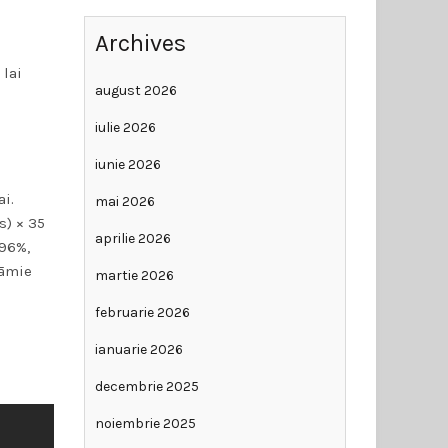
Archives
 lai
august 2026
iulie 2026
iunie 2026
i.
mai 2026
s) × 35
aprilie 2026
 96%,
dāmie
martie 2026
februarie 2026
ianuarie 2026
decembrie 2025
noiembrie 2025