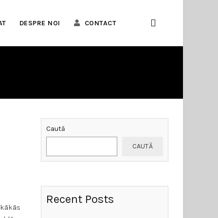
AT
DESPRE NOI
CONTACT
Caută
CAUTĂ
Recent Posts
skākās