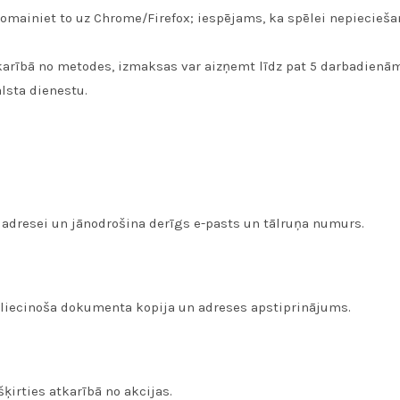
nomainiet to uz Chrome/Firefox; iespējams, ka spēlei nepiecieš
arībā no metodes, izmaksas var aizņemt līdz pat 5 darbadienām
alsta dienestu.
 adresei un jānodrošina derīgs e-pasts un tālruņa numurs.
pliecinoša dokumenta kopija un adreses apstiprinājums.
ķirties atkarībā no akcijas.