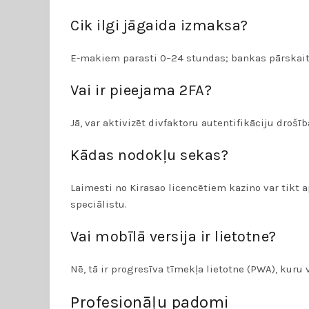
Cik ilgi jāgaida izmaksa?
E-makiem parasti 0–24 stundas; bankas pārskait
Vai ir pieejama 2FA?
Jā, var aktivizēt divfaktoru autentifikāciju drošī
Kādas nodokļu sekas?
Laimesti no Kirasao licencētiem kazino var tikt a
speciālistu.
Vai mobīlā versija ir lietotne?
Nē, tā ir progresīva tīmekļa lietotne (PWA), kur
Profesionāļu padomi