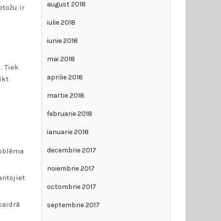
august 2018
tožu ir
iulie 2018
iunie 2018
mai 2018
. Tiek
aprilie 2018
ikt
martie 2018
februarie 2018
ianuarie 2018
decembrie 2017
roblēma
noiembrie 2017
antojiet
octombrie 2017
kaidrā
septembrie 2017