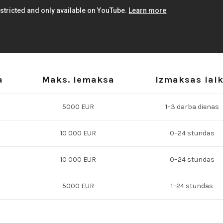
a
Maks. iemaksa
Izmaksas lai
5000 EUR
1–3 darba dienas
10 000 EUR
0–24 stundas
10 000 EUR
0–24 stundas
5000 EUR
1–24 stundas