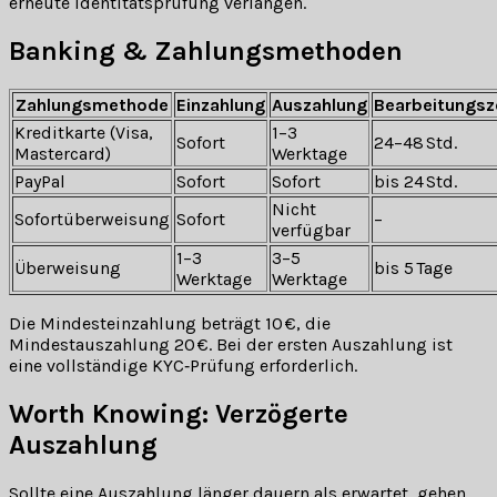
erneute Identitätsprüfung verlangen.
Banking & Zahlungsmethoden
Zahlungsmethode
Einzahlung
Auszahlung
Bearbeitungsz
Kreditkarte (Visa,
1–3
Sofort
24–48 Std.
Mastercard)
Werktage
PayPal
Sofort
Sofort
bis 24 Std.
Nicht
Sofortüberweisung
Sofort
–
verfügbar
1–3
3–5
Überweisung
bis 5 Tage
Werktage
Werktage
Die Mindesteinzahlung beträgt 10 €, die
Mindestauszahlung 20 €. Bei der ersten Auszahlung ist
eine vollständige KYC‑Prüfung erforderlich.
Worth Knowing: Verzögerte
Auszahlung
Sollte eine Auszahlung länger dauern als erwartet, gehen