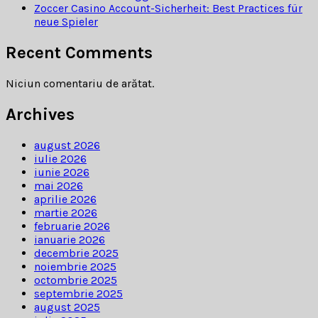
Zoccer Casino Account-Sicherheit: Best Practices für
neue Spieler
Recent Comments
Niciun comentariu de arătat.
Archives
august 2026
iulie 2026
iunie 2026
mai 2026
aprilie 2026
martie 2026
februarie 2026
ianuarie 2026
decembrie 2025
noiembrie 2025
octombrie 2025
septembrie 2025
august 2025