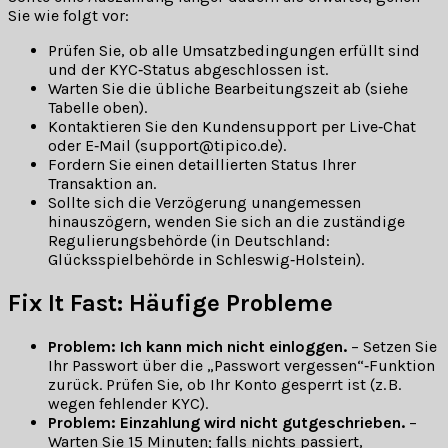
Sie wie folgt vor:
Prüfen Sie, ob alle Umsatzbedingungen erfüllt sind
und der KYC‑Status abgeschlossen ist.
Warten Sie die übliche Bearbeitungszeit ab (siehe
Tabelle oben).
Kontaktieren Sie den Kundensupport per Live‑Chat
oder E‑Mail (support@tipico.de).
Fordern Sie einen detaillierten Status Ihrer
Transaktion an.
Sollte sich die Verzögerung unangemessen
hinauszögern, wenden Sie sich an die zuständige
Regulierungsbehörde (in Deutschland:
Glücksspielbehörde in Schleswig‑Holstein).
Fix It Fast: Häufige Probleme
Problem: Ich kann mich nicht einloggen.
– Setzen Sie
Ihr Passwort über die „Passwort vergessen“‑Funktion
zurück. Prüfen Sie, ob Ihr Konto gesperrt ist (z. B.
wegen fehlender KYC).
Problem: Einzahlung wird nicht gutgeschrieben.
–
Warten Sie 15 Minuten; falls nichts passiert,