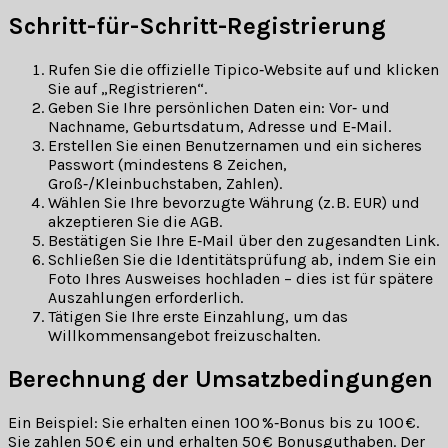
Schritt-für-Schritt-Registrierung
Rufen Sie die offizielle Tipico‑Website auf und klicken
Sie auf „Registrieren“.
Geben Sie Ihre persönlichen Daten ein: Vor‑ und
Nachname, Geburtsdatum, Adresse und E‑Mail.
Erstellen Sie einen Benutzernamen und ein sicheres
Passwort (mindestens 8 Zeichen,
Groß‑/Kleinbuchstaben, Zahlen).
Wählen Sie Ihre bevorzugte Währung (z. B. EUR) und
akzeptieren Sie die AGB.
Bestätigen Sie Ihre E‑Mail über den zugesandten Link.
Schließen Sie die Identitätsprüfung ab, indem Sie ein
Foto Ihres Ausweises hochladen – dies ist für spätere
Auszahlungen erforderlich.
Tätigen Sie Ihre erste Einzahlung, um das
Willkommensangebot freizuschalten.
Berechnung der Umsatzbedingungen
Ein Beispiel: Sie erhalten einen 100 %‑Bonus bis zu 100 €.
Sie zahlen 50 € ein und erhalten 50 € Bonusguthaben. Der