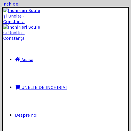
Inchide
Acasa
UNELTE DE INCHIRIAT
Despre noi