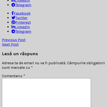
LinkedIn
Telegram
Facebook
Twitter
Pinterest
LinkedIn
Telegram
Previous Post
Next Post
Lasă un răspuns
Adresa ta de email nu va fi publicată.
Câmpurile obligatorii
sunt marcate cu
*
Comentariu
*