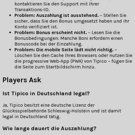
kontaktieren Sie den Support mit Ihrer
Transaktions‑ID.
Problem: Auszahlung ist ausstehend.
– Stellen Sie
sicher, dass Sie den Bonus umgesetzt haben und Ihr
Konto verifiziert ist.
Problem: Bonus erscheint nicht.
– Lesen Sie die
Bonusbedingungen: Manche Boni erfordern einen
Bonuscode bei der Einzahlung.
Problem: Die mobile Seite lädt nicht richtig.
–
Löschen Sie den Cache Ihres Browsers oder nutzen Sie
die progressive Web‑App (PWA) von Tipico – fügen Sie
die Seite zum Startbildschirm hinzu.
Players Ask
Ist Tipico in Deutschland legal?
Ja, Tipico besitzt eine deutsche Lizenz der
Glücksspielbehörde Schleswig‑Holstein und ist damit
legal in Deutschland tätig.
Wie lange dauert die Auszahlung?