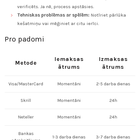
verificēts. Ja nē, process apstāsies.
Tehniskas problēmas ar spēlēm:
Notīriet pārlūka
kešatmiņu vai mēģiniet ar citu ierīci.
Pro padomi
Iemaksas
Izmaksas
Metode
ātrums
ātrums
Visa/MasterCard
Momentāni
2-5 darba dienas
Skrill
Momentāni
24h
Neteller
Momentāni
24h
Bankas
1-3 darba dienas
3-7 darba dienas