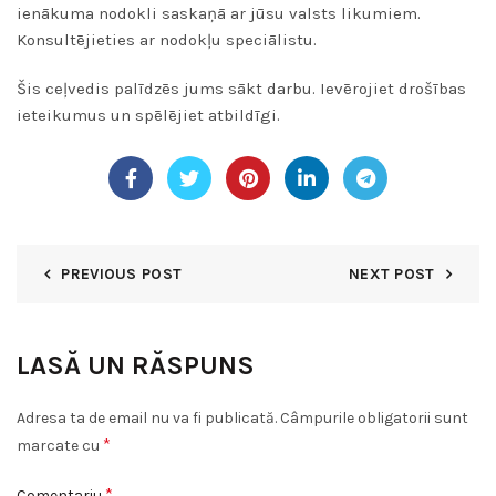
ienākuma nodokli saskaņā ar jūsu valsts likumiem.
Konsultējieties ar nodokļu speciālistu.
Šis ceļvedis palīdzēs jums sākt darbu. Ievērojiet drošības
ieteikumus un spēlējiet atbildīgi.
PREVIOUS POST
NEXT POST
LASĂ UN RĂSPUNS
Adresa ta de email nu va fi publicată.
Câmpurile obligatorii sunt
*
marcate cu
*
Comentariu