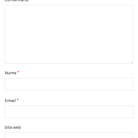
*
Nume
*
Email
Site web