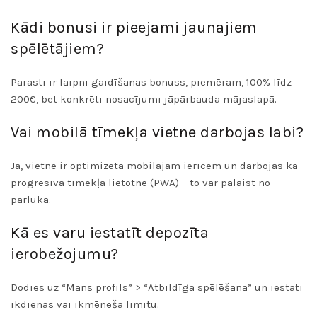
Kādi bonusi ir pieejami jaunajiem
spēlētājiem?
Parasti ir laipni gaidīšanas bonuss, piemēram, 100% līdz
200€, bet konkrēti nosacījumi jāpārbauda mājaslapā.
Vai mobilā tīmekļa vietne darbojas labi?
Jā, vietne ir optimizēta mobilajām ierīcēm un darbojas kā
progresīva tīmekļa lietotne (PWA) – to var palaist no
pārlūka.
Kā es varu iestatīt depozīta
ierobežojumu?
Dodies uz “Mans profils” > “Atbildīga spēlēšana” un iestati
ikdienas vai ikmēneša limitu.