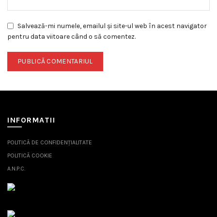
Salvează-mi numele, emailul și site-ul web în acest navigator
pentru data viitoare când o să comentez.
INFORMATII
POLITICĂ DE CONFIDENȚIALITATE
POLITICĂ COOKIE
A.N.P.C.