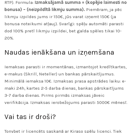
RTP). Formula:
Izmaksājamā summa = (kopējie laimesti no
bonusa) – (neizpildītā likmju summa).
Piemēram, ja pēc
likmju izpildes jums ir 150€, jūs varat izņemt 150€ (ja
bonusa noteikumi atļauj). Svarīgi: spēļu automāti parasti
dod 100% pretī likmju izpildei, bet galda spēles tikai 10-
20%.
Naudas ienākšana un izņemšana
Iemaksas parasti ir momentānas, izmantojot kredītkartes,
e-makus (Skrill, Neteller) un bankas pārskaitījumus.
Minimālā iemaksa 10€. Izmaksas prasa apstrādes laiku: e-
maki 24h, kartes 2-5 darba dienas, bankas pārskaitījums
3-7 darba dienas. Pirms pirmās izmaksas jāveic
verifikācija. Izmaksas ierobežojums parasti 5000€ mēnesī.
Vai tas ir droši?
Tonybet ir licencēts saskaņā ar Kiraso spēļu licenci. Tiek