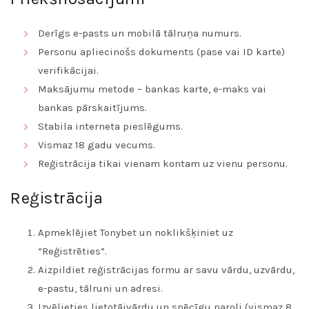
Derīgs e-pasts un mobilā tālruņa numurs.
Personu apliecinošs dokuments (pase vai ID karte)
verifikācijai.
Maksājumu metode – bankas karte, e-maks vai
bankas pārskaitījums.
Stabila interneta pieslēgums.
Vismaz 18 gadu vecums.
Reģistrācija tikai vienam kontam uz vienu personu.
Reģistrācija
Apmeklējiet
Tonybet
un noklikšķiniet uz
“Reģistrēties”.
Aizpildiet reģistrācijas formu ar savu vārdu, uzvārdu,
e-pastu, tālruni un adresi.
Izvēlieties lietotājvārdu un spēcīgu paroli (vismaz 8