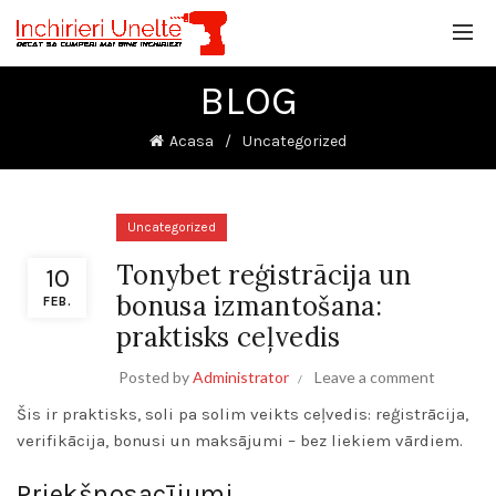
BLOG
Acasa
Uncategorized
Uncategorized
Tonybet reģistrācija un
10
bonusa izmantošana:
FEB.
praktisks ceļvedis
Posted by
Administrator
Leave a comment
Šis ir praktisks, soli pa solim veikts ceļvedis: reģistrācija,
verifikācija, bonusi un maksājumi – bez liekiem vārdiem.
Priekšnosacījumi