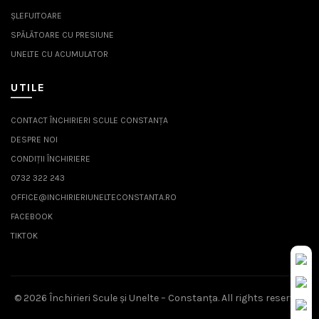
ȘLEFUITOARE
SPĂLĂTOARE CU PRESIUNE
UNELTE CU ACUMULATOR
UTILE
CONTACT ÎNCHIRIERI SCULE CONSTANȚA
DESPRE NOI
CONDIȚII ÎNCHIRIERE
0732 322 243
OFFICE@INCHIRIERIUNELTECONSTANTA.RO
FACEBOOK
TIKTOK
© 2026
Închirieri Scule și Unelte – Constanța
. All rights reserved