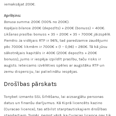
iemaksājat 200€.
Aprēķins:
Bonusa summa:
200€ (100% no 200€).
Kopējais bilance:
200€ (depozīts) + 200€ (bonuss) = 400€.
Likšanas prasība:
bonuss × 35 = 200€ × 35 = 7000€ jāizspēlē.
Piemērs:
Ja vidējais RTP ir 96%, tad paredzamie zaudējumi
pēc 7000€ likmēm ir 7000€ × (1 – 0,96) = 280€. Tā kā jūsu
sākotnējais kapitāls ir 400€ (200€ depozīts + 200€
bonuss), jums ir iespēja izpildīt prasību, taču risks ir
augsts. Ieteicams izvēlēties spēles ar augstāku RTP un
zemu dispersiju, lai palielinātu iespējas.
Drošības pārskats
Tonybet izmanto SSL šifrēšanu, lai aizsargātu personas
datus un finanšu darījumus. Kā Kiprā licencēts kazino
(Curacao licence), tas atbilst starptautiskajiem drošības
standartiem. Tomēr, ņemot vērā, ka Curacao licence nav tik