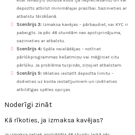
esat ievadījis bonusa kodu (ja nepieciešams) un vai
depozīts atbilst minimālajai prasībai. Sazinieties ar
atbalstu tērzēšanā.
Scenārijs 3:
Izmaksa kavējas – pārbaudiet, vai KYC ir
pabeigts. Ja pēc 48 stundām nav apstiprinājuma,
sazinieties ar atbalstu.
Scenārijs 4:
Spēle neielādējas – notīriet
pārlūkprogrammas kešatmiņu vai mēģiniet citu
pārlūku. Ja problēma turpinās, ziņojiet atbalstam.
Scenārijs 5:
Vēlaties iestatīt depozīta limitu –
dodieties uz konta iestatījumiem un izvēlieties
atbildīgas spēles opcijas.
Noderīgi zināt
Kā rīkoties, ja izmaksa kavējas?
Ja izmaksa netiek apstrādāta 48 stundu laikā pēc