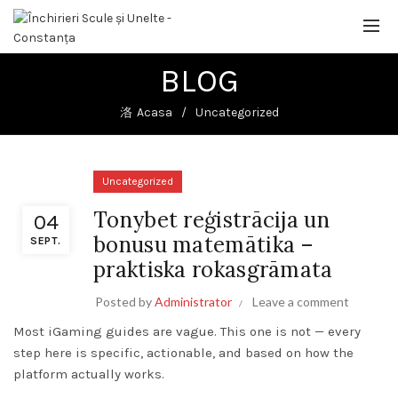
BLOG
Acasa
Uncategorized
Uncategorized
Tonybet reģistrācija un
04
bonusu matemātika –
SEPT.
praktiska rokasgrāmata
Posted by
Administrator
Leave a comment
Most iGaming guides are vague. This one is not — every
step here is specific, actionable, and based on how the
platform actually works.