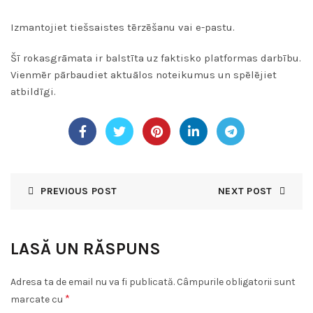
Izmantojiet tiešsaistes tērzēšanu vai e-pastu.
Šī rokasgrāmata ir balstīta uz faktisko platformas darbību.
Vienmēr pārbaudiet aktuālos noteikumus un spēlējiet
atbildīgi.
PREVIOUS POST
NEXT POST
LASĂ UN RĂSPUNS
Adresa ta de email nu va fi publicată.
Câmpurile obligatorii sunt
*
marcate cu