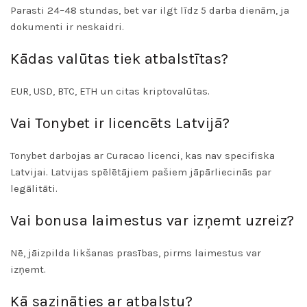
Parasti 24–48 stundas, bet var ilgt līdz 5 darba dienām, ja
dokumenti ir neskaidri.
Kādas valūtas tiek atbalstītas?
EUR, USD, BTC, ETH un citas kriptovalūtas.
Vai Tonybet ir licencēts Latvijā?
Tonybet darbojas ar Curacao licenci, kas nav specifiska
Latvijai. Latvijas spēlētājiem pašiem jāpārliecinās par
legālitāti.
Vai bonusa laimestus var izņemt uzreiz?
Nē, jāizpilda likšanas prasības, pirms laimestus var
izņemt.
Kā sazināties ar atbalstu?