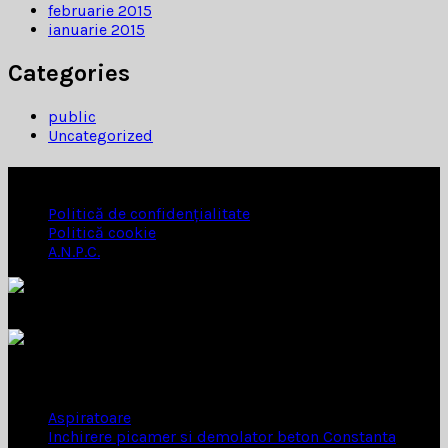
februarie 2015
ianuarie 2015
Categories
public
Uncategorized
INFORMATII
Politică de confidențialitate
Politică cookie
A.N.P.C.
INCHIRIERI SCULE
Aspiratoare
Inchirere picamer si demolator beton Constanta