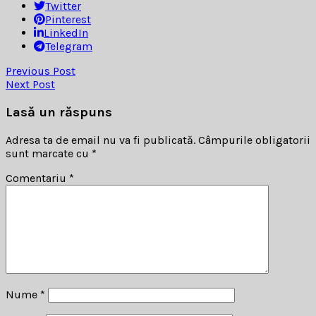
Twitter
Pinterest
LinkedIn
Telegram
Previous Post
Next Post
Lasă un răspuns
Adresa ta de email nu va fi publicată.
Câmpurile obligatorii
sunt marcate cu
*
Comentariu
*
Nume
*