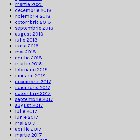
martie 2025
decembrie 2018
noiembrie 2018
octombrie 2018
septembrie 2018
august 2018
iulie 2018
iunie 2018
mai 2018
aprilie 2018
martie 2018
februarie 2018
ianuarie 2018
decembrie 2017
noiembrie 2017
octombrie 2017
septembrie 2017
august 2017
iulie 2017
iunie 2017
mai 2017
aprilie 2017
martie 2017