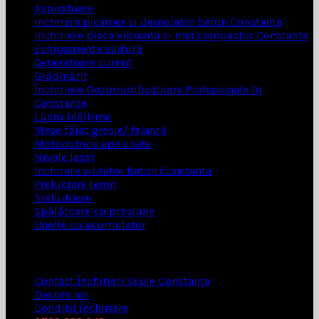
Aspiratoare
Inchirere picamer si demolator beton Constanta
Inchiriere placa vibranta si mai compactor Constanta
Echipamente sudură
Generatoare curent
Grădinărit
Închiriere Dezumidificatoare Profesionale în
Constanța
Lucru înălțime
Mese tăiat gresie/ faianță
Motopompe ape uzate
Nivele laser
Inchirere vibrator beton Constanta
Prelucrare lemn
Șlefuitoare
Spălătoare cu presiune
Unelte cu acumulator
UTILE
Contact Închirieri Scule Constanța
Despre noi
Condiții închiriere