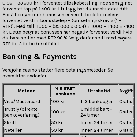
0,96 = 33 600 kr i forventet tilbakebetaling, noe som gir et
forventet tap på 1 400 kr. I tillegg har du innskuddet ditt.
For å beregne om bonussen er verdt, bruk formelen:
forventet verdi = bonusbeløp – (omsetningskrav × (1 –
RTP)). Med tall: 1000 – (35 000 × 0,04) = 1000 – 1 400 = -400
kr. Dette betyr at bonussen har negativ forventet verdi hvis
du bare spiller med RTP 96 %. Velg derfor spill med høyere
RTP for å forbedre utfallet.
Banking & Payments
Verajohn casino støtter flere betalingsmetoder. Se
oversikten nedenfor:
Minimum
Metode
Uttakstid
Avgift
innskudd
Visa/Mastercard
100 kr
1–3 bankdager
Gratis
Trustly (direkte
Umiddelbart –
100 kr
Gratis
bankoverføring)
24 timer
Skrill
50 kr
Innen 24 timer
Gratis
Neteller
50 kr
Innen 24 timer
Gratis