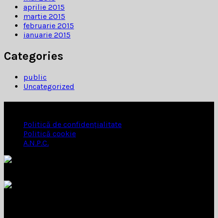
aprilie 2015
martie 2015
februarie 2015
ianuarie 2015
Categories
public
Uncategorized
INFORMATII
Politică de confidențialitate
Politică cookie
A.N.P.C.
INCHIRIERI SCULE