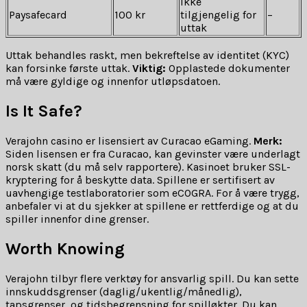
Ikke
Paysafecard
100 kr
tilgjengelig for
–
uttak
Uttak behandles raskt, men bekreftelse av identitet (KYC)
kan forsinke første uttak.
Viktig:
Opplastede dokumenter
må være gyldige og innenfor utløpsdatoen.
Is It Safe?
Verajohn casino er lisensiert av Curacao eGaming.
Merk:
Siden lisensen er fra Curacao, kan gevinster være underlagt
norsk skatt (du må selv rapportere). Kasinoet bruker SSL-
kryptering for å beskytte data. Spillene er sertifisert av
uavhengige testlaboratorier som eCOGRA. For å være trygg,
anbefaler vi at du sjekker at spillene er rettferdige og at du
spiller innenfor dine grenser.
Worth Knowing
Verajohn tilbyr flere verktøy for ansvarlig spill. Du kan sette
innskuddsgrenser (daglig/ukentlig/månedlig),
tapsgrenser, og tidsbegrensning for spilløkter. Du kan