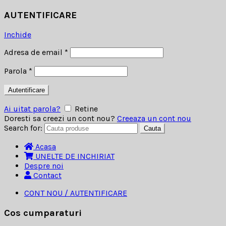
AUTENTIFICARE
Inchide
Adresa de email
*
Parola
*
Autentificare
Ai uitat parola?
Retine
Doresti sa creezi un cont nou?
Creeaza un cont nou
Search for:
Cauta
Acasa
UNELTE DE INCHIRIAT
Despre noi
Contact
CONT NOU / AUTENTIFICARE
Cos cumparaturi