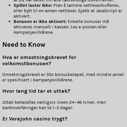
Spillet laster ikke:
Prøv å tømme nettleserbufferen,
eller bytt til en annen nettleser. Sjekk at JavaScript er
aktivert.
Bonusen er ikke aktivert:
Enkelte bonuser må
aktiveres manuelt i kassen. Les e-posten eller
kampanjevilkårene.
Need to Know
Hva er omsetningskravet for
velkomstbonusen?
Omsetningskravet er 35x bonusbeløpet, med mindre annet
er spesifisert i kampanjevilkårene.
Hvor lang tid tar et uttak?
Uttak behandles vanligvis innen 24–48 timer, men
bankoverføringer kan ta 1–3 dager.
Er Verajohn casino trygt?