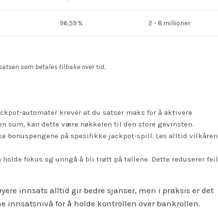
96,59 %
2 – 8 millioner
satsen som betales tilbake over tid.
ckpot‑automater krever at du satser maks for å aktivere
en sum, kan dette være nøkkelen til den store gevinsten.
e bonuspengene på spesifikke jackpot‑spill. Les alltid vilkårene
å holde fokus og unngå å bli trøtt på tallene. Dette reduserer fei
yere innsats alltid gir bedre sjanser, men i praksis er det
 innsatsnivå for å holde kontrollen over bankrollen.