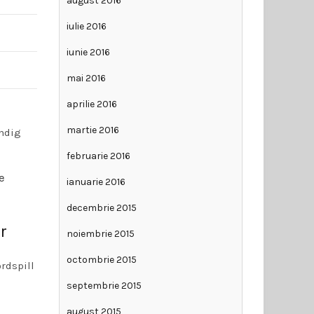
august 2016
iulie 2016
iunie 2016
n
mai 2016
aprilie 2016
martie 2016
endig
februarie 2016
e
ianuarie 2016
decembrie 2015
r
noiembrie 2015
octombrie 2015
rdspill
septembrie 2015
august 2015