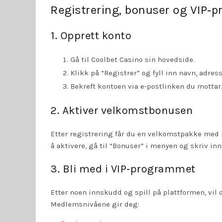
Registrering, bonuser og VIP‑p
1. Opprett konto
Gå til Coolbet Casino sin hovedside.
Klikk på “Registrer” og fyll inn navn, adres
Bekreft kontoen via e‑postlinken du mottar
2. Aktiver velkomstbonusen
Etter registrering får du en velkomstpakke med 
å aktivere, gå til “Bonuser” i menyen og skriv i
3. Bli med i VIP‑programmet
Etter noen innskudd og spill på plattformen, vil d
Medlemsnivåene gir deg: