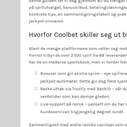
denne guiden tar vi deg gjennom alt du trenger å 
på spillutvalget, bonustilbud, betalingsløsninger
konkrete tips, en sammenligningstabell og prakt
jackpot‑vinneren.
Hvorfor Coolbet skiller seg ut 
Blant de mange plattformene som retter seg mot no
fremst tilbyr de over 2 500 spill fra 68 leverandø
har de en moderne sportsbook, men vi holder foku
Bonuser som gir ekstra spinn – nye spiller
jackpot‑automater. Dette gir deg flere sjan
Raske uttak via Trustly med BankID – når du
ventetider som kan dempe gleden.
Live‑support på norsk – uansett om du har 
kundeservicen tilgjengelig døgnet rundt.
Sammenlignet med andre norske casinoer som ofte