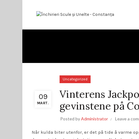
Uncategorized
Vinterens Jackpo
09
gevinstene på Co
MART.
Posted by
Administrator
Leave a co
Når kulda biter utenfor, er det på tide å varme o