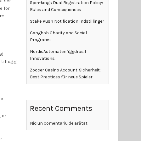
i ser
Spin-kings Dual Registration Policy:
e for
Rules and Consequences
re
Stake Push Notification Indstillinger
Gangbob Charity and Social
Programs
NordicAutomaten Yggdrasil
og
Innovations
 tillegg
Zoccer Casino Account-Sicherheit:
Best Practices für neue Spieler
ge
Recent Comments
 er
Niciun comentariu de arătat.
r