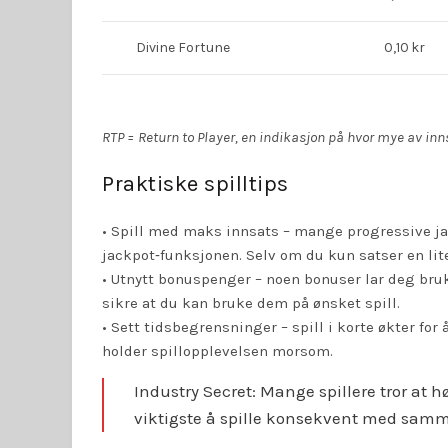
Divine Fortune
0,10 kr
RTP = Return to Player, en indikasjon på hvor mye av inn
Praktiske spilltips
• Spill med maks innsats – mange progressive ja
jackpot‑funksjonen. Selv om du kun satser en lit
• Utnytt bonuspenger – noen bonuser lar deg bruk
sikre at du kan bruke dem på ønsket spill.
• Sett tidsbegrensninger – spill i korte økter for 
holder spillopplevelsen morsom.
Industry Secret: Mange spillere tror at hø
viktigste å spille konsekvent med samme