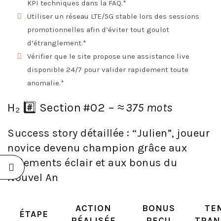
KPI techniques dans la FAQ.*
Utiliser un réseau LTE/5G stable lors des sessions
promotionnelles afin d’éviter tout goulot
d’étranglement.*
Vérifier que le site propose une assistance live
disponible 24/7 pour valider rapidement toute
anomalie.*
H₂ #️⃣ Section #02 –
≈ 375 mots
Success story détaillée : “Julien”, joueur
novice devenu champion grâce aux
paiements éclair et aux bonus du
Nouvel An
ACTION
BONUS
TE
ÉTAPE
RÉALISÉE
REÇU
TRAN