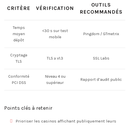
OUTILS
CRITÈRE
VÉRIFICATION
RECOMMANDÉS
Temps
<30 s sur test
moyen
Pingdom / GTmetrix
mobile
dépôt
Cryptage
TLS ≥ v1.3
SSL Labs
TLS
Conformité
Niveau 4 ou
Rapport d’audit public
PCI DSS
supérieur
Points clés à retenir
Prioriser les casinos affichant publiquement leurs