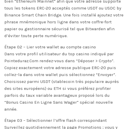
bien “Ethereum Mainnet” afin que votre adresse supporte
tous les tokens ERC‑20 acceptés comme USDT ou USDC by
Binance Smart Chain Bridge. Une fois installé ajoutez votre
phrase mnémonique hors ligne dans votre coffre-fort
papier ou gestionnaire sécurisé tel que Bitwarden afin
d’éviter toute perte numérique.
Étape 02 – Lier votre wallet au compte casino
Dans votre profil utilisateur du top casino indiqué par
Pointeduraz.Com rendez-vous dans “Déposer > Crypto”.
Copiez exactement votre adresse publique ERC‑20 puis
collez–la dans votre wallet puis sélectionnez “Envoyer”.
Choisissez parmi USDT (stablecoin très populaire auprès
des sites européens) ou ETH si vous préférez profiter
parfois du taux variable avantageux proposé lors du
“Bonus Casino En Ligne Sans Wager” spécial nouvelle
année.
Étape 03 – Sélectionner l’offre flash correspondant
Surveillez quotidiennement la page Promotions ; vous y