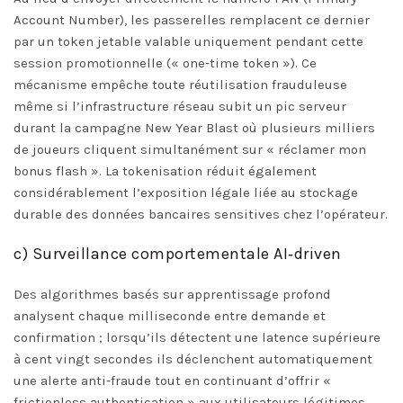
Account Number), les passerelles remplacent ce dernier
par un token jetable valable uniquement pendant cette
session promotionnelle (« one‑time token »). Ce
mécanisme empêche toute réutilisation frauduleuse
même si l’infrastructure réseau subit un pic serveur
durant la campagne New Year Blast où plusieurs milliers
de joueurs cliquent simultanément sur « réclamer mon
bonus flash ». La tokenisation réduit également
considérablement l’exposition légale liée au stockage
durable des données bancaires sensitives chez l’opérateur.
c) Surveillance comportementale AI‐driven
Des algorithmes basés sur apprentissage profond
analysent chaque milliseconde entre demande et
confirmation ; lorsqu’ils détectent une latence supérieure
à cent vingt secondes ils déclenchent automatiquement
une alerte anti‑fraude tout en continuant d’offrir «
frictionless authentication » aux utilisateurs légitimes