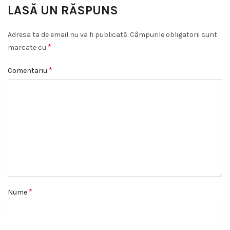
LASĂ UN RĂSPUNS
Adresa ta de email nu va fi publicată.
Câmpurile obligatorii sunt
*
marcate cu
*
Comentariu
*
Nume