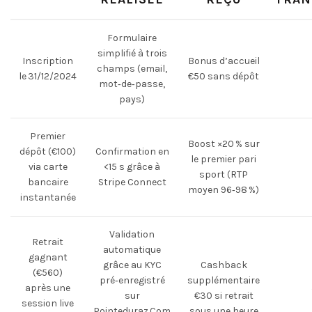
Formulaire
simplifié à trois
Inscription
Bonus d’accueil
champs (email,
le 31/12/2024
€50 sans dépôt
mot‑de‑passe,
pays)
Premier
Boost ×20 % sur
dépôt (€100)
Confirmation en
le premier pari
via carte
<15 s grâce à
sport (RTP
bancaire
Stripe Connect
moyen 96‑98 %)
instantanée
Validation
Retrait
automatique
gagnant
grâce au KYC
Cashback
(€560)
pré‑enregistré
supplémentaire
après une
sur
€30 si retrait
session live
Pointeduraz.Com
sous une heure