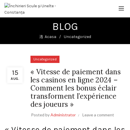
BLOG
Acasa
Uncategorized
Uncategorized
« Vitesse de paiement dans
15
les casinos en ligne 2024 –
AUG.
Comment les bonus éclair
transforment l’expérience
des joueurs »
Posted by
Administrator
Leave a comment
« Vitesse de paiement dans les