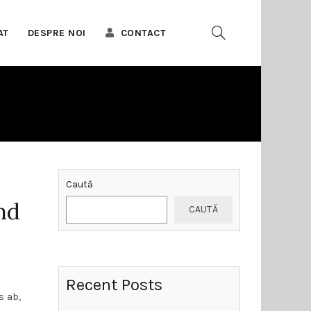
AT
DESPRE NOI
CONTACT
Caută
nd
CAUTĂ
Recent Posts
s ab,