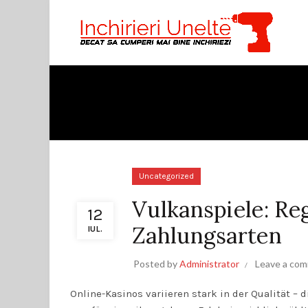
Uncategorized
Vulkanspiele: Re
12
Zahlungsarten
IUL.
Posted by
Administrator
Leave a co
Online-Kasinos variieren stark in der Qualität –