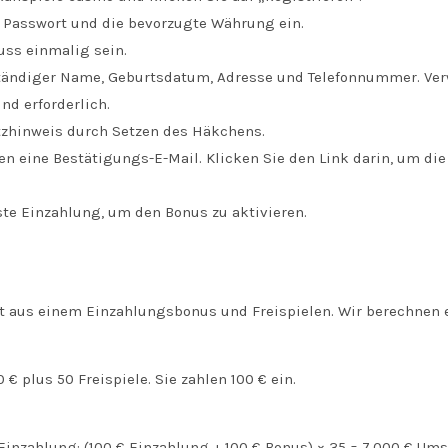
s Passwort und die bevorzugte Währung ein.
uss einmalig sein.
ollständiger Name, Geburtsdatum, Adresse und Telefonnummer. V
nd erforderlich.
tzhinweis durch Setzen des Häkchens.
lten eine Bestätigungs-E-Mail. Klicken Sie den Link darin, um die
rste Einzahlung, um den Bonus zu aktivieren.
 aus einem Einzahlungsbonus und Freispielen. Wir berechnen 
 plus 50 Freispiele. Sie zahlen 100 € ein.
Einzahlung: (100 € Einzahlung + 100 € Bonus) × 35 = 7.000 € Ums