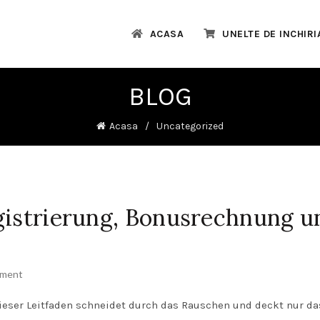
ACASA
UNELTE DE INCHIRI
BLOG
Acasa
Uncategorized
gistrierung, Bonusrechnung u
mment
 dieser Leitfaden schneidet durch das Rauschen und deckt nur da