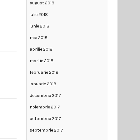
august 2018
iulie 2018
iunie 2018
mai 2018
aprilie 2018
martie 2018
februarie 2018
ianuarie 2018
decembrie 2017
noiembrie 2017
octombrie 2017
septembrie 2017