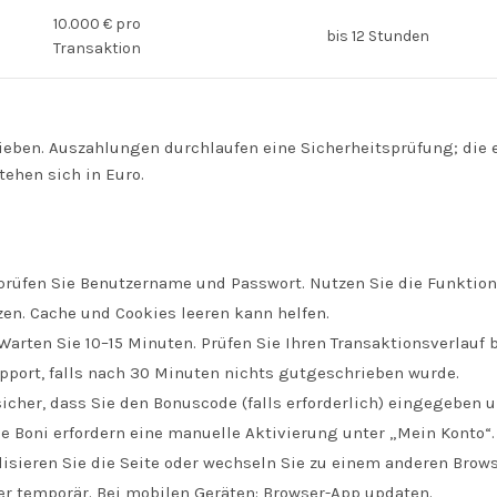
10.000 € pro
bis 12 Stunden
Transaktion
ieben. Auszahlungen durchlaufen eine Sicherheitsprüfung; die 
tehen sich in Euro.
rüfen Sie Benutzername und Passwort. Nutzen Sie die Funktion
en. Cache und Cookies leeren kann helfen.
Warten Sie 10–15 Minuten. Prüfen Sie Ihren Transaktionsverlauf b
port, falls nach 30 Minuten nichts gutgeschrieben wurde.
sicher, dass Sie den Bonuscode (falls erforderlich) eingegeben 
 Boni erfordern eine manuelle Aktivierung unter „Mein Konto“.
isieren Sie die Seite oder wechseln Sie zu einem anderen Brow
ker temporär. Bei mobilen Geräten: Browser-App updaten.