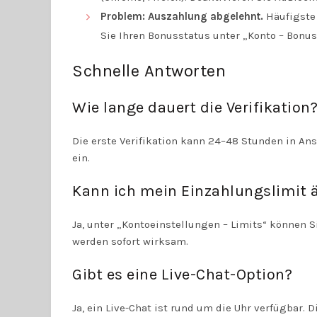
Problem: Auszahlung abgelehnt.
Häufigste
Sie Ihren Bonusstatus unter „Konto – Bonus
Schnelle Antworten
Wie lange dauert die Verifikation
Die erste Verifikation kann 24–48 Stunden in A
ein.
Kann ich mein Einzahlungslimit 
Ja, unter „Kontoeinstellungen – Limits“ können 
werden sofort wirksam.
Gibt es eine Live-Chat-Option?
Ja, ein Live-Chat ist rund um die Uhr verfügbar. D