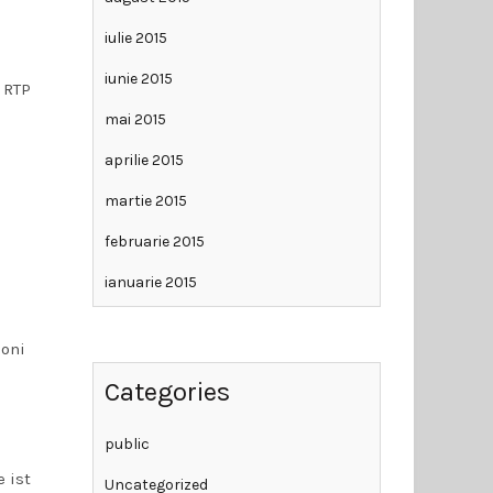
iulie 2015
iunie 2015
 RTP
mai 2015
aprilie 2015
martie 2015
februarie 2015
ianuarie 2015
Boni
Categories
public
 ist
Uncategorized