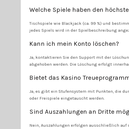
Welche Spiele haben den höchst
Tischspiele wie Blackjack (ca. 99 %) und bestim
jedes Spiels wird in der Spielbeschreibung angez
Kann ich mein Konto löschen?
Ja, kontaktieren Sie den Support mit der Lösch
abgehoben werden. Die Löschung erfolgt innerha
Bietet das Kasino Treueprogram
Ja, es gibt ein Stufensystem mit Punkten, die 
oder Freispiele eingetauscht werden.
Sind Auszahlungen an Dritte mög
Nein, Auszahlungen erfolgen ausschließlich auf 