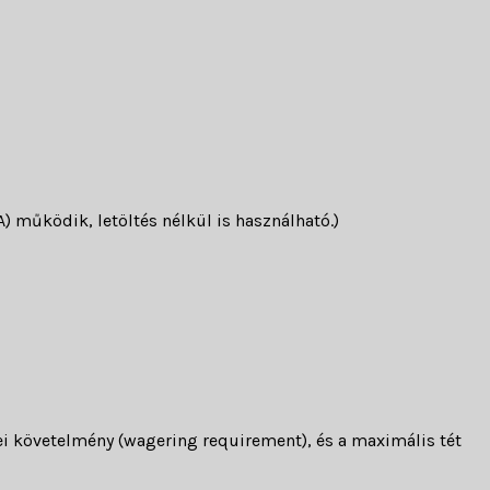
 működik, letöltés nélkül is használható.)
ei követelmény (wagering requirement), és a maximális tét