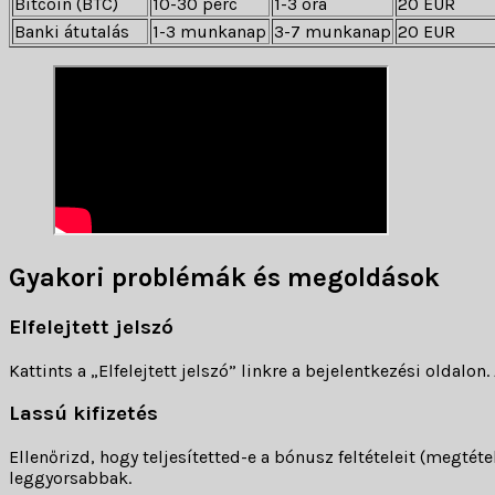
Bitcoin (BTC)
10-30 perc
1-3 óra
20 EUR
Banki átutalás
1-3 munkanap
3-7 munkanap
20 EUR
Gyakori problémák és megoldások
Elfelejtett jelszó
Kattints a „Elfelejtett jelszó” linkre a bejelentkezési olda
Lassú kifizetés
Ellenőrizd, hogy teljesítetted-e a bónusz feltételeit (megtéte
leggyorsabbak.