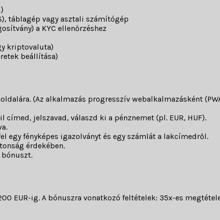
)
S), táblagép vagy asztali számítógép
gosítvány) a KYC ellenőrzéshez
y kriptovaluta)
retek beállítása)
oldalára. (Az alkalmazás progresszív webalkalmazásként (PWA)
l címed, jelszavad, válaszd ki a pénznemet (pl. EUR, HUF).
va.
fel egy fényképes igazolványt és egy számlát a lakcímedről.
iztonság érdekében.
 bónuszt.
200 EUR-ig. A bónuszra vonatkozó feltételek: 35x-es megtétel