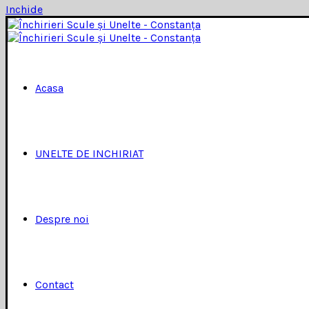
Inchide
Acasa
UNELTE DE INCHIRIAT
Despre noi
Contact