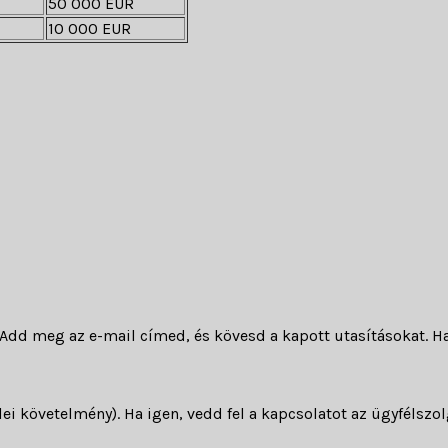
50 000 EUR
10 000 EUR
lon. Add meg az e-mail címed, és kövesd a kapott utasításokat.
lei követelmény). Ha igen, vedd fel a kapcsolatot az ügyfélszolg