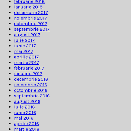
februarie 2018
ianuarie 2018
decembrie 2017
noiembrie 2017
octombrie 2017
septembrie 2017
august 2017
iulie 2017
iunie 2017
mai 2017
aprilie 2017
martie 2017
februarie 2017
ianuarie 2017
decembrie 2016
noiembrie 2016
octombrie 2016
septembrie 2016
august 2016
iulie 2016
iunie 2016
mai 2016
aprilie 2016
martie 2016