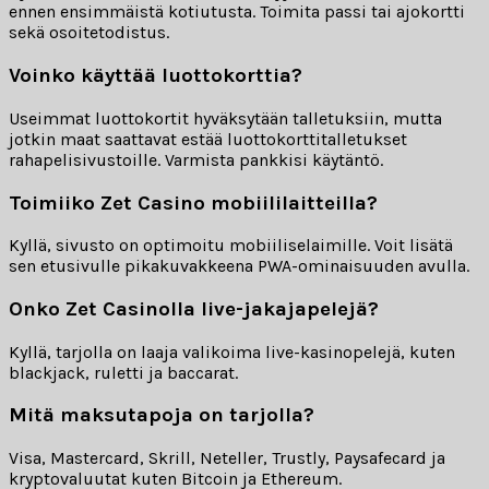
ennen ensimmäistä kotiutusta. Toimita passi tai ajokortti
sekä osoitetodistus.
Voinko käyttää luottokorttia?
Useimmat luottokortit hyväksytään talletuksiin, mutta
jotkin maat saattavat estää luottokorttitalletukset
rahapelisivustoille. Varmista pankkisi käytäntö.
Toimiiko Zet Casino mobiililaitteilla?
Kyllä, sivusto on optimoitu mobiiliselaimille. Voit lisätä
sen etusivulle pikakuvakkeena PWA-ominaisuuden avulla.
Onko Zet Casinolla live-jakajapelejä?
Kyllä, tarjolla on laaja valikoima live-kasinopelejä, kuten
blackjack, ruletti ja baccarat.
Mitä maksutapoja on tarjolla?
Visa, Mastercard, Skrill, Neteller, Trustly, Paysafecard ja
kryptovaluutat kuten Bitcoin ja Ethereum.