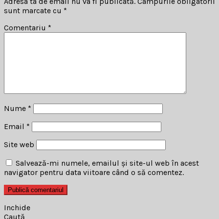
Adresa ta de email nu va fi publicată.
Câmpurile obligatorii
sunt marcate cu
*
Comentariu
*
Nume
*
Email
*
Site web
Salvează-mi numele, emailul și site-ul web în acest
navigator pentru data viitoare când o să comentez.
Inchide
Caută