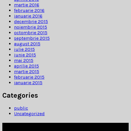
martie 2016
februarie 2016
ianuarie 2016
decembrie 2015
noiembrie 2015
octombrie 2015
septembrie 2015
august 2015
iulie 2015
iunie 2015
mai 2015
aprilie 2015
martie 2015
februarie 2015
ianuarie 2015
Categories
public
Uncategorized
INFORMATII