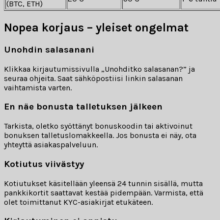
(BTC, ETH)
Nopea korjaus – yleiset ongelmat
Unohdin salasanani
Klikkaa kirjautumissivulla „Unohditko salasanan?” ja
seuraa ohjeita. Saat sähköpostiisi linkin salasanan
vaihtamista varten.
En näe bonusta talletuksen jälkeen
Tarkista, oletko syöttänyt bonuskoodin tai aktivoinut
bonuksen talletuslomakkeella. Jos bonusta ei näy, ota
yhteyttä asiakaspalveluun.
Kotiutus viivästyy
Kotiutukset käsitellään yleensä 24 tunnin sisällä, mutta
pankkikortit saattavat kestää pidempään. Varmista, että
olet toimittanut KYC-asiakirjat etukäteen.