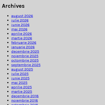
Archives
august 2026
iulie 2026
iunie 2026
mai 2026
aprilie 2026
martie 2026
februarie 2026
ianuarie 2026
decembrie 2025
noiembrie 2025
octombrie 2025
septembrie 2025
august 2025
iulie 2025
iunie 2025
mai 2025
aprilie 2025
martie 2025
decembrie 2018
noiembrie 2018
octombrie 2018