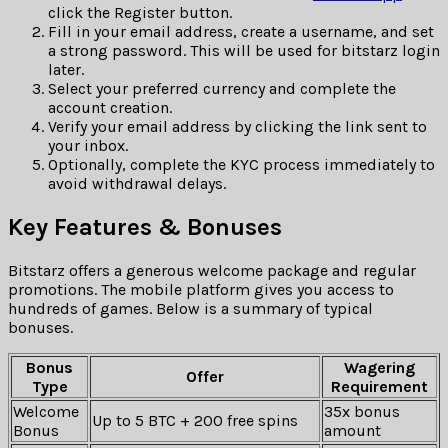
click the Register button.
Fill in your email address, create a username, and set
a strong password. This will be used for bitstarz login
later.
Select your preferred currency and complete the
account creation.
Verify your email address by clicking the link sent to
your inbox.
Optionally, complete the KYC process immediately to
avoid withdrawal delays.
Key Features & Bonuses
Bitstarz offers a generous welcome package and regular
promotions. The mobile platform gives you access to
hundreds of games. Below is a summary of typical
bonuses.
Bonus
Wagering
Offer
Type
Requirement
Welcome
35x bonus
Up to 5 BTC + 200 free spins
Bonus
amount