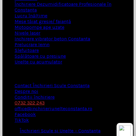
Închiriere Dezumidificatoare Profesionale în
Constanța
Lucru înălțime
Mese tăiat gresie/ faianță
Motopompe ape uzate
Nivele laser
Inchirere vibrator beton Constanta
Prelucrare lemn
Șlefuitoare
Spălătoare cu presiune
Unelte cu acumulator
UTILE
Contact Închirieri Scule Constanța
Despre noi
Condiții închiriere
0732 322 243
office@inchirieriunelteconstanta.ro
Facebook
TikTok
© 2026
Închirieri Scule și Unelte – Constanța
. All rights