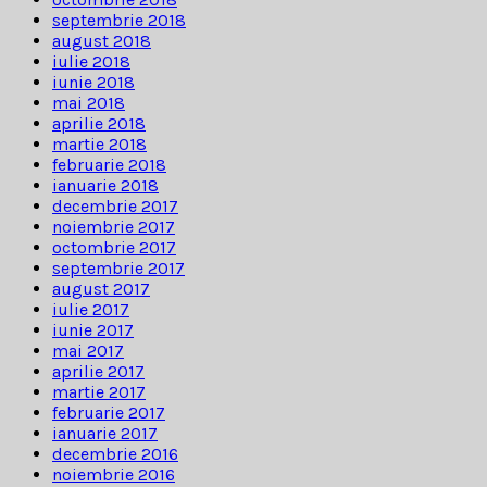
septembrie 2018
august 2018
iulie 2018
iunie 2018
mai 2018
aprilie 2018
martie 2018
februarie 2018
ianuarie 2018
decembrie 2017
noiembrie 2017
octombrie 2017
septembrie 2017
august 2017
iulie 2017
iunie 2017
mai 2017
aprilie 2017
martie 2017
februarie 2017
ianuarie 2017
decembrie 2016
noiembrie 2016