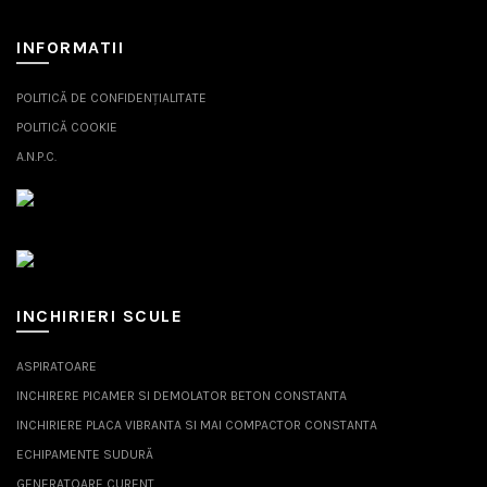
INFORMATII
POLITICĂ DE CONFIDENȚIALITATE
POLITICĂ COOKIE
A.N.P.C.
INCHIRIERI SCULE
ASPIRATOARE
INCHIRERE PICAMER SI DEMOLATOR BETON CONSTANTA
INCHIRIERE PLACA VIBRANTA SI MAI COMPACTOR CONSTANTA
ECHIPAMENTE SUDURĂ
GENERATOARE CURENT