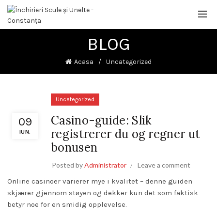
BLOG
Acasa
Uncategorized
Uncategorized
Casino-guide: Slik
09
registrerer du og regner ut
IUN.
bonusen
Posted by
Administrator
Leave a comment
Online casinoer varierer mye i kvalitet – denne guiden
skjærer gjennom støyen og dekker kun det som faktisk
betyr noe for en smidig opplevelse.