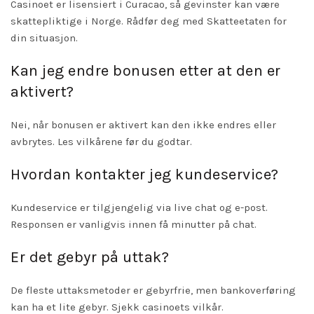
Casinoet er lisensiert i Curacao, så gevinster kan være
skattepliktige i Norge. Rådfør deg med Skatteetaten for
din situasjon.
Kan jeg endre bonusen etter at den er
aktivert?
Nei, når bonusen er aktivert kan den ikke endres eller
avbrytes. Les vilkårene før du godtar.
Hvordan kontakter jeg kundeservice?
Kundeservice er tilgjengelig via live chat og e-post.
Responsen er vanligvis innen få minutter på chat.
Er det gebyr på uttak?
De fleste uttaksmetoder er gebyrfrie, men bankoverføring
kan ha et lite gebyr. Sjekk casinoets vilkår.