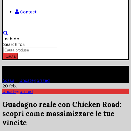
Contact
Inchide
Search for:
Cauta
Blog
Acasa
»
Uncategorized
»
20
feb.
Uncategorized
Guadagno reale con Chicken Road:
scopri come massimizzare le tue
vincite