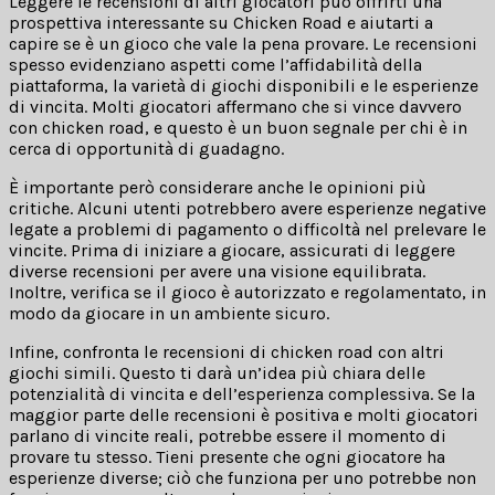
Leggere le recensioni di altri giocatori può offrirti una
prospettiva interessante su Chicken Road e aiutarti a
capire se è un gioco che vale la pena provare. Le recensioni
spesso evidenziano aspetti come l’affidabilità della
piattaforma, la varietà di giochi disponibili e le esperienze
di vincita. Molti giocatori affermano che si vince davvero
con chicken road, e questo è un buon segnale per chi è in
cerca di opportunità di guadagno.
È importante però considerare anche le opinioni più
critiche. Alcuni utenti potrebbero avere esperienze negative
legate a problemi di pagamento o difficoltà nel prelevare le
vincite. Prima di iniziare a giocare, assicurati di leggere
diverse recensioni per avere una visione equilibrata.
Inoltre, verifica se il gioco è autorizzato e regolamentato, in
modo da giocare in un ambiente sicuro.
Infine, confronta le recensioni di chicken road con altri
giochi simili. Questo ti darà un’idea più chiara delle
potenzialità di vincita e dell’esperienza complessiva. Se la
maggior parte delle recensioni è positiva e molti giocatori
parlano di vincite reali, potrebbe essere il momento di
provare tu stesso. Tieni presente che ogni giocatore ha
esperienze diverse; ciò che funziona per uno potrebbe non