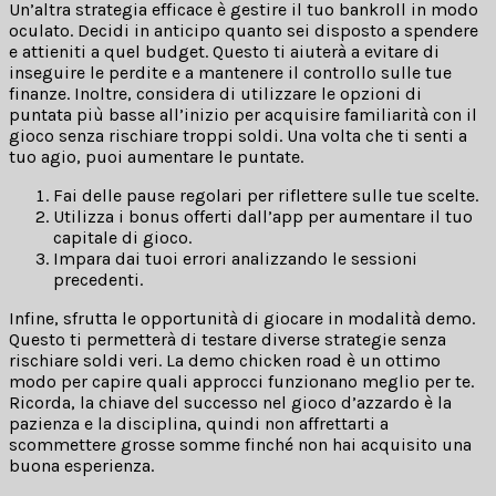
Un’altra strategia efficace è gestire il tuo bankroll in modo
oculato. Decidi in anticipo quanto sei disposto a spendere
e attieniti a quel budget. Questo ti aiuterà a evitare di
inseguire le perdite e a mantenere il controllo sulle tue
finanze. Inoltre, considera di utilizzare le opzioni di
puntata più basse all’inizio per acquisire familiarità con il
gioco senza rischiare troppi soldi. Una volta che ti senti a
tuo agio, puoi aumentare le puntate.
Fai delle pause regolari per riflettere sulle tue scelte.
Utilizza i bonus offerti dall’app per aumentare il tuo
capitale di gioco.
Impara dai tuoi errori analizzando le sessioni
precedenti.
Infine, sfrutta le opportunità di giocare in modalità demo.
Questo ti permetterà di testare diverse strategie senza
rischiare soldi veri. La demo chicken road è un ottimo
modo per capire quali approcci funzionano meglio per te.
Ricorda, la chiave del successo nel gioco d’azzardo è la
pazienza e la disciplina, quindi non affrettarti a
scommettere grosse somme finché non hai acquisito una
buona esperienza.