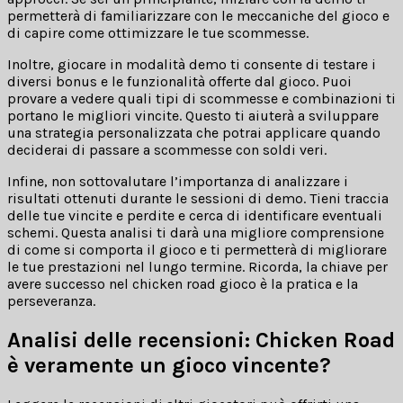
permetterà di familiarizzare con le meccaniche del gioco e
di capire come ottimizzare le tue scommesse.
Inoltre, giocare in modalità demo ti consente di testare i
diversi bonus e le funzionalità offerte dal gioco. Puoi
provare a vedere quali tipi di scommesse e combinazioni ti
portano le migliori vincite. Questo ti aiuterà a sviluppare
una strategia personalizzata che potrai applicare quando
deciderai di passare a scommesse con soldi veri.
Infine, non sottovalutare l’importanza di analizzare i
risultati ottenuti durante le sessioni di demo. Tieni traccia
delle tue vincite e perdite e cerca di identificare eventuali
schemi. Questa analisi ti darà una migliore comprensione
di come si comporta il gioco e ti permetterà di migliorare
le tue prestazioni nel lungo termine. Ricorda, la chiave per
avere successo nel chicken road gioco è la pratica e la
perseveranza.
Analisi delle recensioni: Chicken Road
è veramente un gioco vincente?