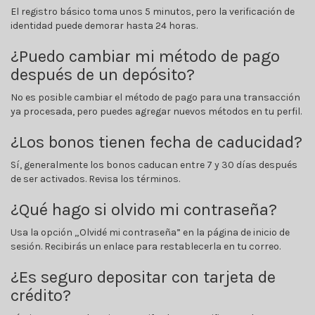
El registro básico toma unos 5 minutos, pero la verificación de
identidad puede demorar hasta 24 horas.
¿Puedo cambiar mi método de pago
después de un depósito?
No es posible cambiar el método de pago para una transacción
ya procesada, pero puedes agregar nuevos métodos en tu perfil.
¿Los bonos tienen fecha de caducidad?
Sí, generalmente los bonos caducan entre 7 y 30 días después
de ser activados. Revisa los términos.
¿Qué hago si olvido mi contraseña?
Usa la opción „Olvidé mi contraseña” en la página de inicio de
sesión. Recibirás un enlace para restablecerla en tu correo.
¿Es seguro depositar con tarjeta de
crédito?