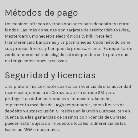
Métodos de pago
Los casinos ofrecen diversas opciones para depositar y retirar
fondos. Las más comunes son tarjetas de crédito/débito (Visa,
Mastercard), monederos electrónicos (Skrill, Neteller),
transferencias bancarias y criptomonedas. Cada método tiene
sus propios límites y tiempos de procesamiento. Es importante
verificar que el método elegido esté disponible en tu país y que
no tenga comisiones excesivas.
Seguridad y licencias
Una plataforma confiable cuenta con licencia de una autoridad
reconocida, como la de Curazao. Utiliza cifrado SSL para
proteger tus datos personales y financieros. Además,
implementa medidas de juego responsable, como límites de
depósito y autoexclusión. Si resides en la Unión Europea, ten en
cuenta que las ganancias de casinos con licencia de Curazao
pueden estar sujetas a impuestos locales, a diferencia de las
licencias MGA o nacionales.