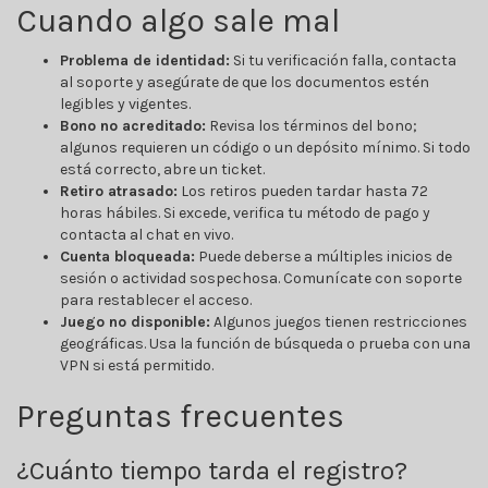
Cuando algo sale mal
Problema de identidad:
Si tu verificación falla, contacta
al soporte y asegúrate de que los documentos estén
legibles y vigentes.
Bono no acreditado:
Revisa los términos del bono;
algunos requieren un código o un depósito mínimo. Si todo
está correcto, abre un ticket.
Retiro atrasado:
Los retiros pueden tardar hasta 72
horas hábiles. Si excede, verifica tu método de pago y
contacta al chat en vivo.
Cuenta bloqueada:
Puede deberse a múltiples inicios de
sesión o actividad sospechosa. Comunícate con soporte
para restablecer el acceso.
Juego no disponible:
Algunos juegos tienen restricciones
geográficas. Usa la función de búsqueda o prueba con una
VPN si está permitido.
Preguntas frecuentes
¿Cuánto tiempo tarda el registro?