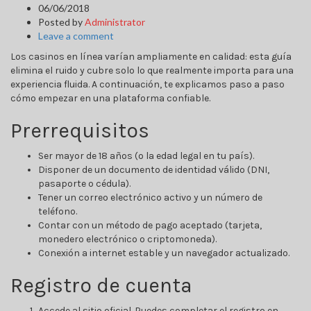
06/06/2018
Posted by
Administrator
Leave a comment
Los casinos en línea varían ampliamente en calidad: esta guía
elimina el ruido y cubre solo lo que realmente importa para una
experiencia fluida. A continuación, te explicamos paso a paso
cómo empezar en una plataforma confiable.
Prerrequisitos
Ser mayor de 18 años (o la edad legal en tu país).
Disponer de un documento de identidad válido (DNI,
pasaporte o cédula).
Tener un correo electrónico activo y un número de
teléfono.
Contar con un método de pago aceptado (tarjeta,
monedero electrónico o criptomoneda).
Conexión a internet estable y un navegador actualizado.
Registro de cuenta
Accede al sitio oficial. Puedes completar el registro en