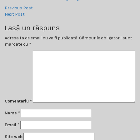
Previous Post
Next Post
Lasă un răspuns
Adresa ta de email nu va fi publicată.
Câmpurile obligatorii sunt
marcate cu
*
Comentariu
*
Nume
*
Email
*
Site web