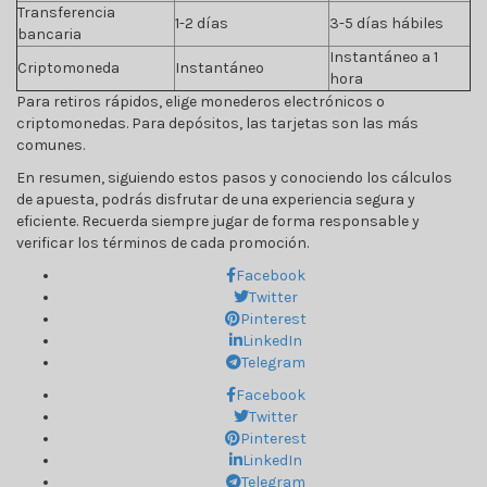
Transferencia
1-2 días
3-5 días hábiles
bancaria
Instantáneo a 1
Criptomoneda
Instantáneo
hora
Para retiros rápidos, elige monederos electrónicos o
criptomonedas. Para depósitos, las tarjetas son las más
comunes.
En resumen, siguiendo estos pasos y conociendo los cálculos
de apuesta, podrás disfrutar de una experiencia segura y
eficiente. Recuerda siempre jugar de forma responsable y
verificar los términos de cada promoción.
Facebook
Twitter
Pinterest
LinkedIn
Telegram
Facebook
Twitter
Pinterest
LinkedIn
Telegram