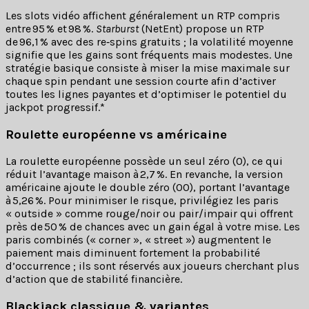
Les slots vidéo affichent généralement un RTP compris
entre 95 % et 98 %.
Starburst
(NetEnt) propose un RTP
de 96,1 % avec des re‑spins gratuits ; la volatilité moyenne
signifie que les gains sont fréquents mais modestes. Une
stratégie basique consiste à miser la mise maximale sur
chaque spin pendant une session courte afin d’activer
toutes les lignes payantes et d’optimiser le potentiel du
jackpot progressif.*
Roulette européenne vs américaine
La roulette européenne possède un seul zéro (0), ce qui
réduit l’avantage maison à 2,7 %. En revanche, la version
américaine ajoute le double zéro (00), portant l’avantage
à 5,26 %. Pour minimiser le risque, privilégiez les paris
« outside » comme rouge/noir ou pair/impair qui offrent
près de 50 % de chances avec un gain égal à votre mise. Les
paris combinés (« corner », « street ») augmentent le
paiement mais diminuent fortement la probabilité
d’occurrence ; ils sont réservés aux joueurs cherchant plus
d’action que de stabilité financière.
Blackjack classique & variantes