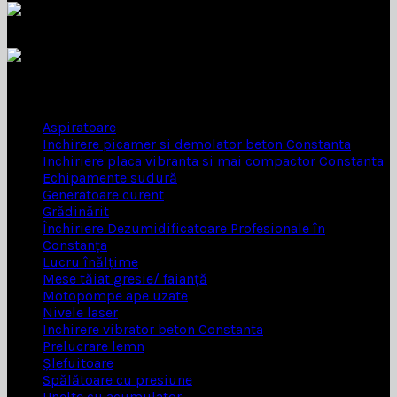
INCHIRIERI SCULE
Aspiratoare
Inchirere picamer si demolator beton Constanta
Inchiriere placa vibranta si mai compactor Constanta
Echipamente sudură
Generatoare curent
Grădinărit
Închiriere Dezumidificatoare Profesionale în
Constanța
Lucru înălțime
Mese tăiat gresie/ faianță
Motopompe ape uzate
Nivele laser
Inchirere vibrator beton Constanta
Prelucrare lemn
Șlefuitoare
Spălătoare cu presiune
Unelte cu acumulator