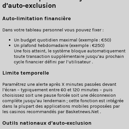
d’auto‑exclusion
Auto‑limitation financière
Dans votre tableau personnel vous pouvez fixer :
Un budget quotidien maximal (exemple : €50)
Un plafond hebdomadaire (exemple : €250)
Une fois atteint, le système bloque automatiquement
toute transaction supplémentaire jusqu’au prochain
cycle financier défini par l’utilisateur .
Limite temporelle
Paramétrez une alerte après X minutes passées devant
l’écran – typiquement entre 60 et 120 minutes – puis
choisissez soit une pause forcée soit une déconnexion
complète jusqu’au lendemain ; cette fonction est intégrée
dans la plupart des applications mobiles proposées par
les casinos recommandés par Basketnews.Net .
Outils nationaux d’auto‑exclusion