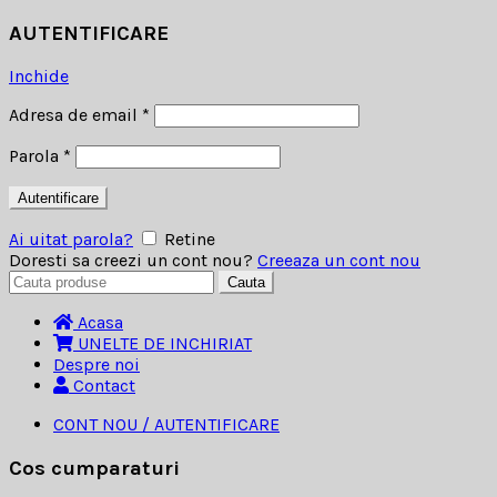
AUTENTIFICARE
Inchide
Adresa de email
*
Parola
*
Autentificare
Ai uitat parola?
Retine
Doresti sa creezi un cont nou?
Creeaza un cont nou
Search
Cauta
for:
Acasa
UNELTE DE INCHIRIAT
Despre noi
Contact
CONT NOU / AUTENTIFICARE
Cos cumparaturi