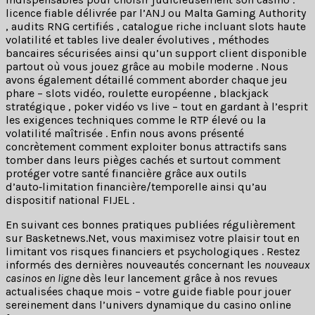
licence fiable délivrée par l’ANJ ou Malta Gaming Authority
, audits RNG certifiés , catalogue riche incluant slots haute
volatilité et tables live dealer évolutives , méthodes
bancaires sécurisées ainsi qu’un support client disponible
partout où vous jouez grâce au mobile moderne . Nous
avons également détaillé comment aborder chaque jeu
phare – slots vidéo, roulette européenne , blackjack
stratégique , poker vidéo vs live – tout en gardant à l’esprit
les exigences techniques comme le RTP élevé ou la
volatilité maîtrisée . Enfin nous avons présenté
concrètement comment exploiter bonus attractifs sans
tomber dans leurs pièges cachés et surtout comment
protéger votre santé financière grâce aux outils
d’auto‑limitation financière/temporelle ainsi qu’au
dispositif national FIJEL .
En suivant ces bonnes pratiques publiées régulièrement
sur Basketnews.Net, vous maximisez votre plaisir tout en
limitant vos risques financiers et psychologiques . Restez
informés des dernières nouveautés concernant les
nouveaux
casinos en ligne
dès leur lancement grâce à nos revues
actualisées chaque mois – votre guide fiable pour jouer
sereinement dans l’univers dynamique du casino online