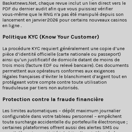
Basketnews.Net, chaque revue inclut un lien direct vers le
PDF du dernier audit afin que vous puissiez vérifier
vous‑même que le RNG n’a pas été manipulé depuis son
lancement en janvier 2026 pour certains nouveaux casinos
en ligne .
Politique KYC (Know Your Customer)
La procédure KYC requiert généralement une copie d’une
pièce d’identité officielle (carte nationale ou passeport)
ainsi qu’un justificatif de domicile datant de moins de
trois mois (facture EDF ou relevé bancaire). Ces documents
permettent aux opérateurs conformes aux exigences
légales françaises d’éviter le blanchiment d’argent tout en
protégeant votre compte contre toute utilisation
frauduleuse par tiers non autorisés.
Protection contre la fraude financière
Les limites automatiques – dépôt maximum journalier
configurable dans votre tableau personnel – empêchent
toute surcharge accidentelle du portefeuille électronique ;
certaines plateformes offrent aussi des alertes SMS ou