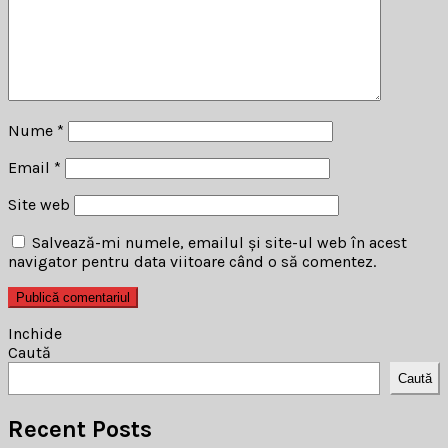
Nume
*
Email
*
Site web
Salvează-mi numele, emailul și site-ul web în acest
navigator pentru data viitoare când o să comentez.
Inchide
Caută
Caută
Recent Posts