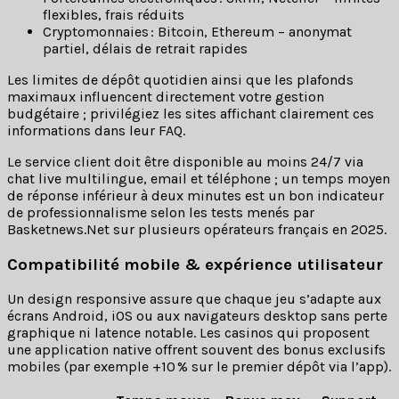
flexibles, frais réduits
Cryptomonnaies : Bitcoin, Ethereum – anonymat
partiel, délais de retrait rapides
Les limites de dépôt quotidien ainsi que les plafonds
maximaux influencent directement votre gestion
budgétaire ; privilégiez les sites affichant clairement ces
informations dans leur FAQ.
Le service client doit être disponible au moins 24/7 via
chat live multilingue, email et téléphone ; un temps moyen
de réponse inférieur à deux minutes est un bon indicateur
de professionnalisme selon les tests menés par
Basketnews.Net sur plusieurs opérateurs français en 2025.
Compatibilité mobile & expérience utilisateur
Un design responsive assure que chaque jeu s’adapte aux
écrans Android, iOS ou aux navigateurs desktop sans perte
graphique ni latence notable. Les casinos qui proposent
une application native offrent souvent des bonus exclusifs
mobiles (par exemple +10 % sur le premier dépôt via l’app).