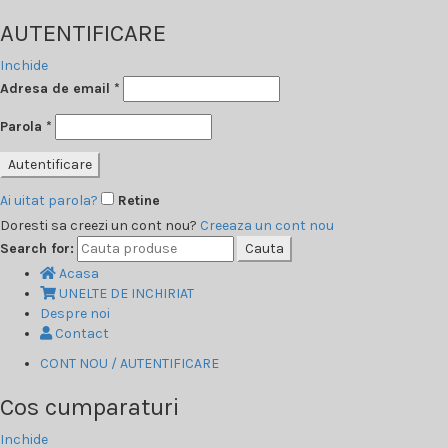
AUTENTIFICARE
Inchide
Adresa de email
*
Parola
*
Autentificare
Ai uitat parola?
Retine
Doresti sa creezi un cont nou?
Creeaza un cont nou
Search for:
Cauta
Acasa
UNELTE DE INCHIRIAT
Despre noi
Contact
CONT NOU / AUTENTIFICARE
Cos cumparaturi
Inchide