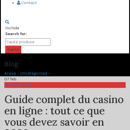
Contact
Inchide
Search for:
Cauta
Blog
Acasa
»
Uncategorized
»
07
feb.
Uncategorized
Guide complet du casino
en ligne : tout ce que
vous devez savoir en