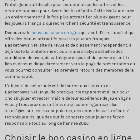
l’intelligence artificielle pour personnaliser les offres et les
cryptomonnaies pour diversifier les dépôts. Cette évolution crée
un environnement à la fois plus attractif et plus exigeant pour
les joueurs français qui recherchent sécurité et transparence.
Découvrez le
nouveau casino en ligne
qui vient d’être lancé et qui
offre des bonus attractifs pour les joueurs français.
Basketnews.Net, site de revue et de classement indépendant, a
déjà testé la plateforme et publie une analyse détaillée des
conditions de mise, du catalogue de jeux et du service client. Le
lien ci‑dessus dirige directement vers la page de présentation où
vous pourrez consulter les premiers retours des membres de la
communauté.
L’objectif de cet article est de fournir aux lecteurs de
Basketnews.Net un guide pratique, transparent et à jour pour
choisir, jouer et rester maître de leur expérience de jeu en ligne.
Vous y trouverez des critères de sélection rigoureux, des
stratégies sur les jeux populaires, des conseils sur la sécurité
technique ainsi que des outils concrets pour jouer de façon
responsable tout au long de l’année 2026.
Choisir le bon casino en ligne