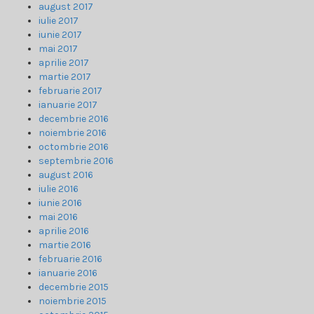
august 2017
iulie 2017
iunie 2017
mai 2017
aprilie 2017
martie 2017
februarie 2017
ianuarie 2017
decembrie 2016
noiembrie 2016
octombrie 2016
septembrie 2016
august 2016
iulie 2016
iunie 2016
mai 2016
aprilie 2016
martie 2016
februarie 2016
ianuarie 2016
decembrie 2015
noiembrie 2015