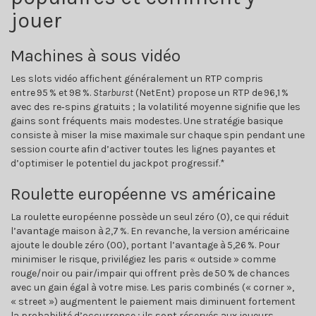
jouer
Machines à sous vidéo
Les slots vidéo affichent généralement un RTP compris
entre 95 % et 98 %.
Starburst
(NetEnt) propose un RTP de 96,1 %
avec des re‑spins gratuits ; la volatilité moyenne signifie que les
gains sont fréquents mais modestes. Une stratégie basique
consiste à miser la mise maximale sur chaque spin pendant une
session courte afin d’activer toutes les lignes payantes et
d’optimiser le potentiel du jackpot progressif.*
Roulette européenne vs américaine
La roulette européenne possède un seul zéro (0), ce qui réduit
l’avantage maison à 2,7 %. En revanche, la version américaine
ajoute le double zéro (00), portant l’avantage à 5,26 %. Pour
minimiser le risque, privilégiez les paris « outside » comme
rouge/noir ou pair/impair qui offrent près de 50 % de chances
avec un gain égal à votre mise. Les paris combinés (« corner »,
« street ») augmentent le paiement mais diminuent fortement
la probabilité d’occurrence ; ils sont réservés aux joueurs