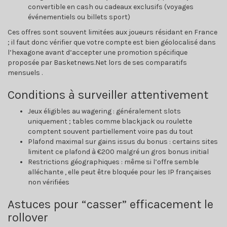
convertible en cash ou cadeaux exclusifs (voyages
événementiels ou billets sport)
Ces offres sont souvent limitées aux joueurs résidant en France
; il faut donc vérifier que votre compte est bien géolocalisé dans
l’hexagone avant d’accepter une promotion spécifique
proposée par Basketnews.Net lors de ses comparatifs
mensuels .
Conditions à surveiller attentivement
Jeux éligibles au wagering : généralement slots
uniquement ; tables comme blackjack ou roulette
comptent souvent partiellement voire pas du tout
Plafond maximal sur gains issus du bonus : certains sites
limitent ce plafond à €200 malgré un gros bonus initial
Restrictions géographiques : même si l’offre semble
alléchante , elle peut être bloquée pour les IP françaises
non vérifiées
Astuces pour “casser” efficacement le
rollover