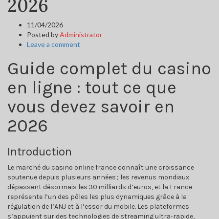
2026
11/04/2026
Posted by
Administrator
Leave a comment
Guide complet du casino
en ligne : tout ce que
vous devez savoir en
2026
Introduction
Le marché du casino online france connaît une croissance
soutenue depuis plusieurs années ; les revenus mondiaux
dépassent désormais les 30 milliards d’euros, et la France
représente l’un des pôles les plus dynamiques grâce à la
régulation de l’ANJ et à l’essor du mobile. Les plateformes
s’appuient sur des technologies de streaming ultra‑rapide,