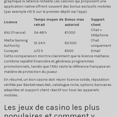
graphique ni latence notable. Les casinos qui proposent une
application native offrent souvent des bonus exclusifs mobiles
(par exemple +10 % sur le premier dépôt via l’app).
Temps moyen de
Bonus max
Support
Licence
retrait
autorisé
client
Chat +
ANJ (France)
24‑48 h
€1 000
téléphone
Malta Gaming
Chat
12‑24 h
€2 000
Authority
uniquement
Curaçao
≤72 h
€500
Email
Cette comparaison montre clairement que la licence maltaise
combine rapidité financière et généreux programmes
promotionnels, tandis que l’ANJ reste la référence française en
matière de protection du joueur.
En résumé, un bon casino doit réunir licence solide, réputation
vérifiée par Basketnews.Net, catalogue riche, options bancaires
adaptées et support client réactif sur tous les appareils
mobiles.
Les jeux de casino les plus
populaires et comment y