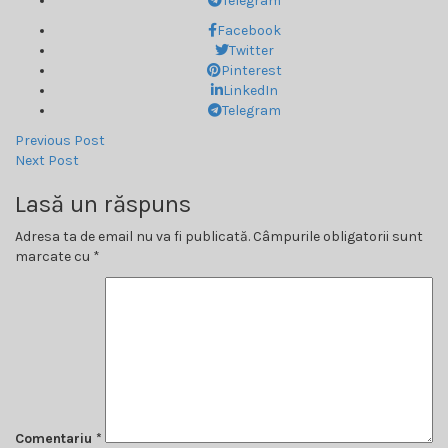
Telegram
Facebook
Twitter
Pinterest
LinkedIn
Telegram
Previous Post
Next Post
Lasă un răspuns
Adresa ta de email nu va fi publicată.
Câmpurile obligatorii sunt
marcate cu
*
Comentariu
*