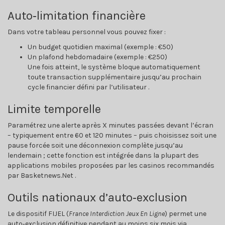
Auto‑limitation financière
Dans votre tableau personnel vous pouvez fixer :
Un budget quotidien maximal (exemple : €50)
Un plafond hebdomadaire (exemple : €250)
Une fois atteint, le système bloque automatiquement
toute transaction supplémentaire jusqu’au prochain
cycle financier défini par l’utilisateur .
Limite temporelle
Paramétrez une alerte après X minutes passées devant l’écran
– typiquement entre 60 et 120 minutes – puis choisissez soit une
pause forcée soit une déconnexion complète jusqu’au
lendemain ; cette fonction est intégrée dans la plupart des
applications mobiles proposées par les casinos recommandés
par Basketnews.Net .
Outils nationaux d’auto‑exclusion
Le dispositif FIJEL (
France Interdiction Jeux En Ligne
) permet une
auto‑exclusion définitive pendant au moins six mois via