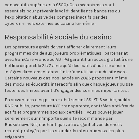
consécutifs supérieurs à €500). Ces mécanismes sont
essentiels pour prévenir le vol d’identifiants bancaires ou
l’exploitation abusive des comptes inactifs par des
cybercriminels externes au casino lui‑même .
Responsabilité sociale du casino
Les opérateurs agréés doivent afficher clairement leurs
programmes d’aide aux joueurs problématiques : partenariat
avec GamCare France ou ADTPG garantit un accès gratuit à une
hotline disponible 24/7 ainsi qu’à des outils d’auto‑exclusion
intégrés directement dans l’interface utilisateur du site web .
Certains nouveaux casinos lancés en 2026 proposent même
des modules éducatifs interactifs afin que chaque joueur puisse
tester ses limites avant d’engager des sommes importantes .
En suivant ces cinq piliers – chiffrement SSL/TLS visible, audits
RNG publiés, procédure KYC transparente, contrôles anti‑fraude
actifs et programmes sociaux certifiés – vous pouvez jouer
sereinement sur n’importe quel site recommandé par
Basketnews.Net, sachant que votre argent et vos données
restent protégés par les standards internationaux les plus
exigeants .