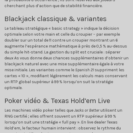
cherchant plus d’action que de stabilité financière.
Blackjack classique & variantes
Le tableau stratégique « basic strategy » indique la décision
optimale selon votre main et celle du croupier – par exemple
doubler sur un total de 11 contre un croupier montrant un 6
augmente l’espérance mathématique à près de 0,5 % au-dessus
du simple hit‑stand. La gestion du split est cruciale : séparer
deux As vous donne deux chances supplémentaires d’obtenir un
blackjack naturel avec une mise supplémentaire égale à votre
mise initiale. Les variantes comme le
Spanish 21
suppriment les
cartes « 10 », modifiant légèrement les calculs mais conservant
un RTP global supérieur à 99 % lorsqu’on suit la stratégie
optimale.
Poker vidéo & Texas Hold’em Live
Les machines vidéo poker telles que
Jacks or Better
utilisent un
RNG certifié ; elles offrent souvent un RTP supérieur à 99 %
lorsqu’on suit une stratégie « full pay ». En live dealer Texas
Hold’em, le facteur humain intervient : observez le rythme du