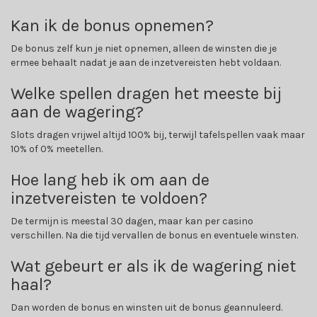
Kan ik de bonus opnemen?
De bonus zelf kun je niet opnemen, alleen de winsten die je
ermee behaalt nadat je aan de inzetvereisten hebt voldaan.
Welke spellen dragen het meeste bij
aan de wagering?
Slots dragen vrijwel altijd 100% bij, terwijl tafelspellen vaak maar
10% of 0% meetellen.
Hoe lang heb ik om aan de
inzetvereisten te voldoen?
De termijn is meestal 30 dagen, maar kan per casino
verschillen. Na die tijd vervallen de bonus en eventuele winsten.
Wat gebeurt er als ik de wagering niet
haal?
Dan worden de bonus en winsten uit de bonus geannuleerd.