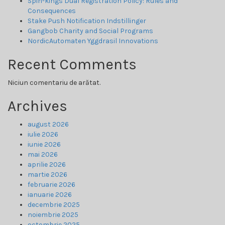
Spin-kings Dual Registration Policy: Rules and
Consequences
Stake Push Notification Indstillinger
Gangbob Charity and Social Programs
NordicAutomaten Yggdrasil Innovations
Recent Comments
Niciun comentariu de arătat.
Archives
august 2026
iulie 2026
iunie 2026
mai 2026
aprilie 2026
martie 2026
februarie 2026
ianuarie 2026
decembrie 2025
noiembrie 2025
octombrie 2025