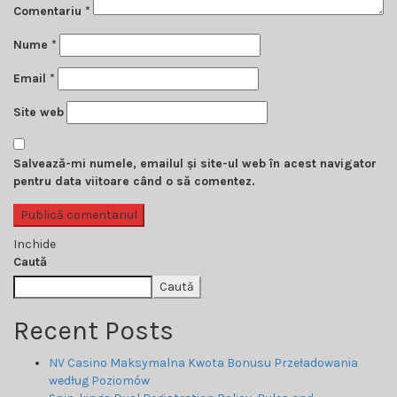
Comentariu
*
Nume
*
Email
*
Site web
Salvează-mi numele, emailul și site-ul web în acest navigator
pentru data viitoare când o să comentez.
Inchide
Caută
Caută
Recent Posts
NV Casino Maksymalna Kwota Bonusu Przeładowania
według Poziomów