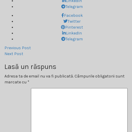
LinkedIn
Telegram
Facebook
Twitter
Pinterest
LinkedIn
Telegram
Previous Post
Next Post
Lasă un răspuns
Adresa ta de email nu va fi publicată.
Câmpurile obligatorii sunt
marcate cu
*