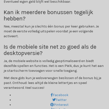
Eventueel eigen geld blijft wel beschikbaar.
Kan ik meerdere bonussen tegelijk
hebben?
Nee, meestal kun je slechts één bonus per keer gebruiken. Je
moet de eerste volledig uitspelen voordat je een volgende
activeert.
Is de mobiele site net zo goed als de
desktopversie?
Ja, de mobiele website is volledig geoptimaliseerd en biedt
dezelfde spellen en functies. Het is een PWA, dus je kunt het aan
je startscherm toevoegen voor snelle toegang.
Met deze gids kun je weloverwogen beslissen of de bonus bij je
past. Onthoud: lees altijd de kleine lettertjes en speel
verantwoord. Veel succes!
Facebook
Twitter
Pinterest