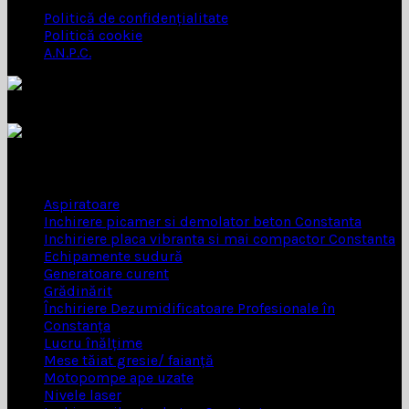
Politică de confidențialitate
Politică cookie
A.N.P.C.
INCHIRIERI SCULE
Aspiratoare
Inchirere picamer si demolator beton Constanta
Inchiriere placa vibranta si mai compactor Constanta
Echipamente sudură
Generatoare curent
Grădinărit
Închiriere Dezumidificatoare Profesionale în
Constanța
Lucru înălțime
Mese tăiat gresie/ faianță
Motopompe ape uzate
Nivele laser