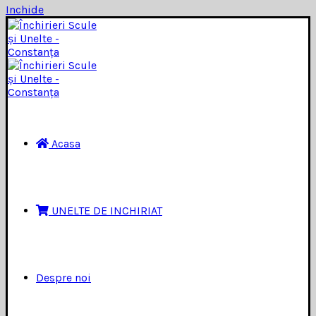
Inchide
Acasa
UNELTE DE INCHIRIAT
Despre noi