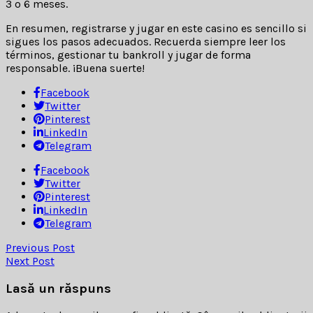
3 o 6 meses.
En resumen, registrarse y jugar en este casino es sencillo si
sigues los pasos adecuados. Recuerda siempre leer los
términos, gestionar tu bankroll y jugar de forma
responsable. ¡Buena suerte!
Facebook
Twitter
Pinterest
LinkedIn
Telegram
Facebook
Twitter
Pinterest
LinkedIn
Telegram
Previous Post
Next Post
Lasă un răspuns