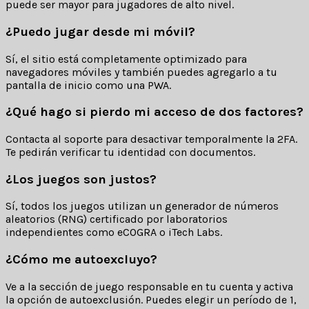
puede ser mayor para jugadores de alto nivel.
¿Puedo jugar desde mi móvil?
Sí, el sitio está completamente optimizado para
navegadores móviles y también puedes agregarlo a tu
pantalla de inicio como una PWA.
¿Qué hago si pierdo mi acceso de dos factores?
Contacta al soporte para desactivar temporalmente la 2FA.
Te pedirán verificar tu identidad con documentos.
¿Los juegos son justos?
Sí, todos los juegos utilizan un generador de números
aleatorios (RNG) certificado por laboratorios
independientes como eCOGRA o iTech Labs.
¿Cómo me autoexcluyo?
Ve a la sección de juego responsable en tu cuenta y activa
la opción de autoexclusión. Puedes elegir un período de 1,