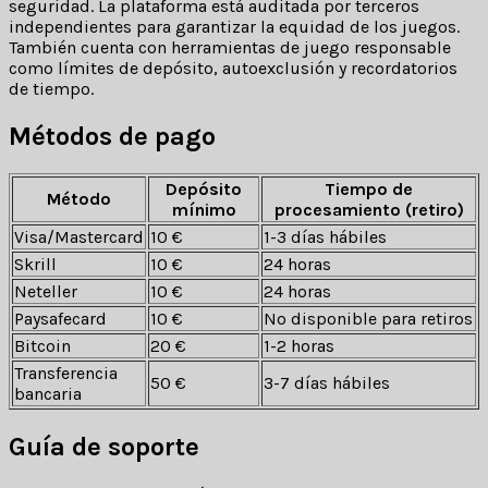
seguridad. La plataforma está auditada por terceros
independientes para garantizar la equidad de los juegos.
También cuenta con herramientas de juego responsable
como límites de depósito, autoexclusión y recordatorios
de tiempo.
Métodos de pago
Depósito
Tiempo de
Método
mínimo
procesamiento (retiro)
Visa/Mastercard
10 €
1-3 días hábiles
Skrill
10 €
24 horas
Neteller
10 €
24 horas
Paysafecard
10 €
No disponible para retiros
Bitcoin
20 €
1-2 horas
Transferencia
50 €
3-7 días hábiles
bancaria
Guía de soporte