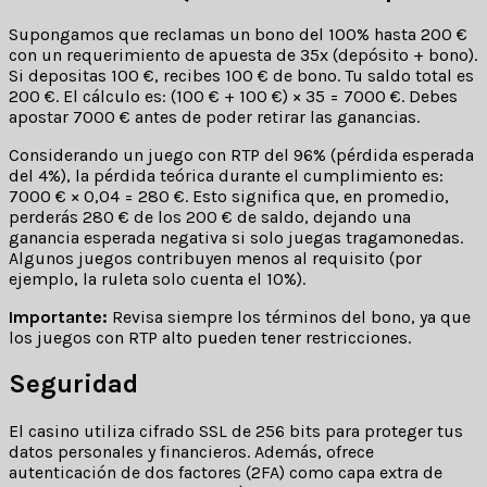
Supongamos que reclamas un bono del 100% hasta 200 €
con un requerimiento de apuesta de 35x (depósito + bono).
Si depositas 100 €, recibes 100 € de bono. Tu saldo total es
200 €. El cálculo es: (100 € + 100 €) × 35 = 7000 €. Debes
apostar 7000 € antes de poder retirar las ganancias.
Considerando un juego con RTP del 96% (pérdida esperada
del 4%), la pérdida teórica durante el cumplimiento es:
7000 € × 0,04 = 280 €. Esto significa que, en promedio,
perderás 280 € de los 200 € de saldo, dejando una
ganancia esperada negativa si solo juegas tragamonedas.
Algunos juegos contribuyen menos al requisito (por
ejemplo, la ruleta solo cuenta el 10%).
Importante:
Revisa siempre los términos del bono, ya que
los juegos con RTP alto pueden tener restricciones.
Seguridad
El casino utiliza cifrado SSL de 256 bits para proteger tus
datos personales y financieros. Además, ofrece
autenticación de dos factores (2FA) como capa extra de