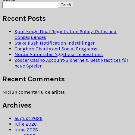
Caută
Recent Posts
Spin-kings Dual Registration Policy: Rules and
Consequences
Stake Push Notification Indstillinger
Gangbob Charity and Social Programs
NordicAutomaten Yggdrasil Innovations
Zoccer Casino Account-Sicherheit: Best Practices für
neue Spieler
Recent Comments
Niciun comentariu de arătat.
Archives
august 2026
iulie 2026
iunie 2026