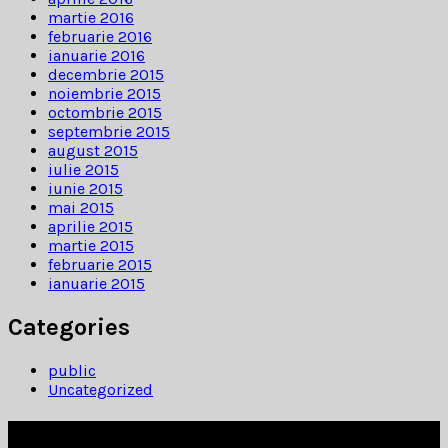
martie 2016
februarie 2016
ianuarie 2016
decembrie 2015
noiembrie 2015
octombrie 2015
septembrie 2015
august 2015
iulie 2015
iunie 2015
mai 2015
aprilie 2015
martie 2015
februarie 2015
ianuarie 2015
Categories
public
Uncategorized
INFORMATII