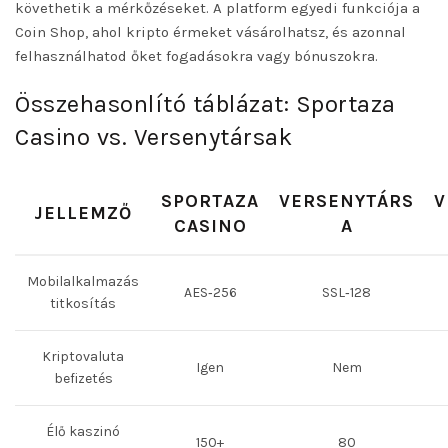
követhetik a mérkőzéseket. A platform egyedi funkciója a
Coin Shop, ahol kripto érmeket vásárolhatsz, és azonnal
felhasználhatod őket fogadásokra vagy bónuszokra.
Összehasonlító táblázat: Sportaza
Casino vs. Versenytársak
SPORTAZA
VERSENYTÁRS
V
JELLEMZŐ
CASINO
A
Mobilalkalmazás
AES‑256
SSL‑128
titkosítás
Kriptovaluta
Igen
Nem
befizetés
Élő kaszinó
150+
80