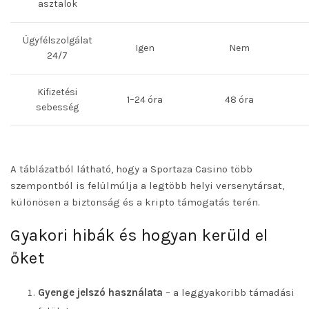
asztalok
Ügyfélszolgálat
Igen
Nem
24/7
Kifizetési
1–24 óra
48 óra
sebesség
A táblázatból látható, hogy a Sportaza Casino több
szempontból is felülmúlja a legtöbb helyi versenytársat,
különösen a biztonság és a kripto támogatás terén.
Gyakori hibák és hogyan kerüld el
őket
Gyenge jelszó használata
– a leggyakoribb támadási