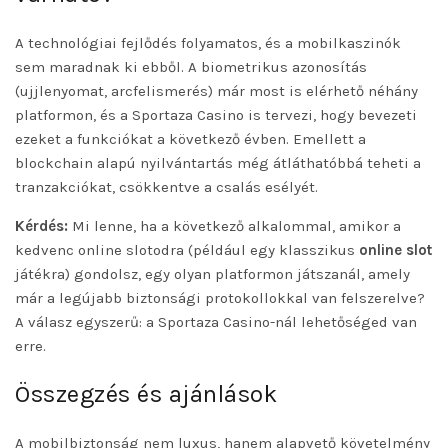
A technológiai fejlődés folyamatos, és a mobilkaszinók
sem maradnak ki ebből. A biometrikus azonosítás
(ujjlenyomat, arcfelismerés) már most is elérhető néhány
platformon, és a Sportaza Casino is tervezi, hogy bevezeti
ezeket a funkciókat a következő évben. Emellett a
blockchain alapú nyilvántartás még átláthatóbbá teheti a
tranzakciókat, csökkentve a csalás esélyét.
Kérdés:
Mi lenne, ha a következő alkalommal, amikor a
kedvenc online slotodra (például egy klasszikus
online slot
játékra) gondolsz, egy olyan platformon játszanál, amely
már a legújabb biztonsági protokollokkal van felszerelve?
A válasz egyszerű: a Sportaza Casino-nál lehetőséged van
erre.
Összegzés és ajánlások
A mobilbiztonság nem luxus, hanem alapvető követelmény