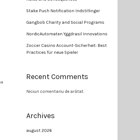
Stake Push Notification Indstillinger
Gangbob Charity and Social Programs
.
NordicAutomaten Yggdrasil Innovations
Zoccer Casino Account-Sicherheit: Best
Practices für neue Spieler
Recent Comments
ma
Niciun comentariu de arătat.
Archives
august 2026