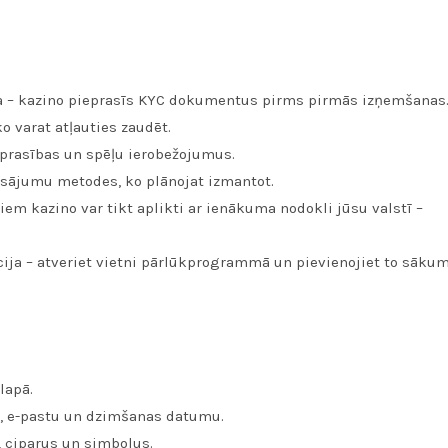
ija – kazino pieprasīs KYC dokumentus pirms pirmās izņemšanas
ko varat atļauties zaudēt.
 prasības un spēļu ierobežojumus.
aksājumu metodes, ko plānojat izmantot.
iem kazino var tikt aplikti ar ienākuma nodokli jūsu valstī –
cija – atveriet vietni pārlūkprogrammā un pievienojiet to sāku
lapā.
du, e-pastu un dzimšanas datumu.
, ciparus un simbolus.