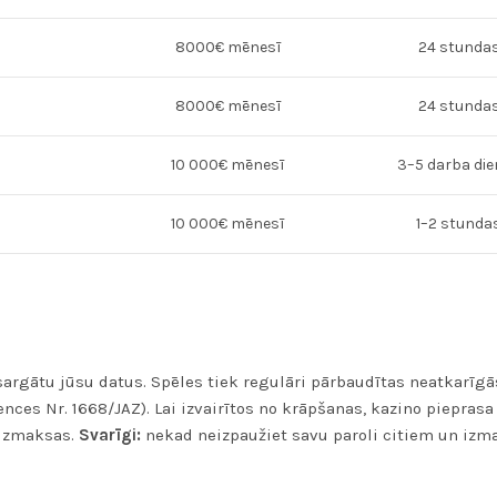
8000€ mēnesī
24 stunda
8000€ mēnesī
24 stunda
10 000€ mēnesī
3–5 darba di
10 000€ mēnesī
1–2 stunda
zsargātu jūsu datus. Spēles tiek regulāri pārbaudītas neatkarīgā
cences Nr. 1668/JAZ). Lai izvairītos no krāpšanas, kazino pieprasa
 izmaksas.
Svarīgi:
nekad neizpaužiet savu paroli citiem un izma