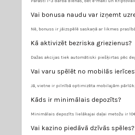
Parasti 1–3 darba dienas, bet e-maki un kriptovalū
Vai bonusa naudu var izņemt uzre
Nē, bonuss ir jāizspēlē saskaņā ar likmes prasīb
Kā aktivizēt bezriska griezienus?
Dažas akcijas tiek automātiski piešķirtas pēc de
Vai varu spēlēt no mobilās ierīces
Jā, vietne ir pilnībā optimizēta mobilajām pārl
Kāds ir minimālais depozīts?
Minimālais depozīts lielākajai daļai metožu ir 1
Vai kazino piedāvā dzīvās spēles?