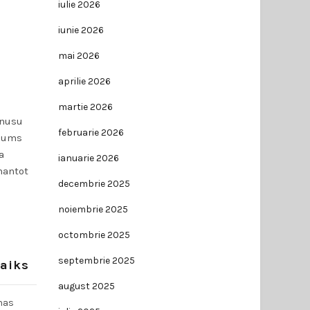
iulie 2026
iunie 2026
mai 2026
aprilie 2026
martie 2026
onusu
februarie 2026
 jums
a
ianuarie 2026
mantot
decembrie 2025
noiembrie 2025
octombrie 2025
septembrie 2025
laiks
august 2025
nas