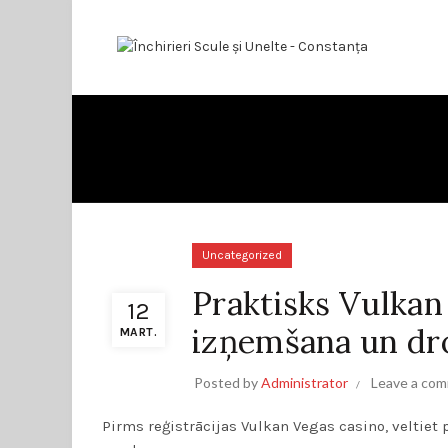
Uncategorized
Praktisks Vulkan
12
izņemšana un dr
MART.
Posted by
Administrator
Leave a co
Pirms reģistrācijas
Vulkan Vegas casino
, veltiet