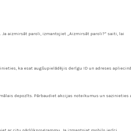
 Ja aizmirsāt paroli, izmantojiet „Aizmirsāt paroli?” saiti, lai
cinieties, ka esat augšupielādējis derīgu ID un adreses apliecin
ālais depozīts. Pārbaudiet akcijas noteikumus un sazinieties 
t ar citu pārlūkprogrammu. Ja izmantojat mobilo ierīci,