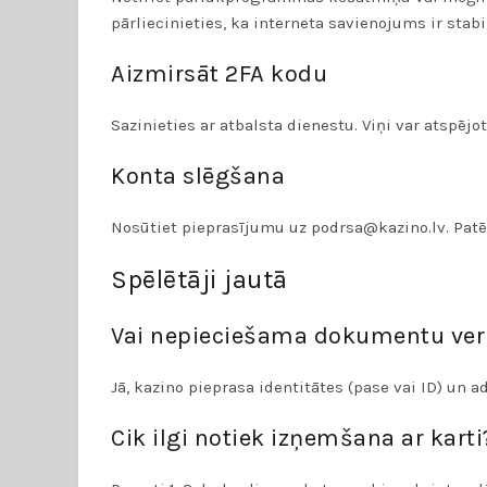
pārliecinieties, ka interneta savienojums ir stabi
Aizmirsāt 2FA kodu
Sazinieties ar atbalsta dienestu. Viņi var atspējo
Konta slēgšana
Nosūtiet pieprasījumu uz podrsa@kazino.lv. Patē
Spēlētāji jautā
Vai nepieciešama dokumentu veri
Jā, kazino pieprasa identitātes (pase vai ID) un
Cik ilgi notiek izņemšana ar karti