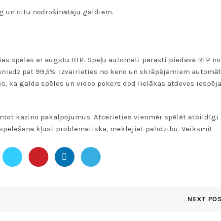
ng un citu nodrošinātāju galdiem.
ies spēles ar augstu RTP. Spēļu automāti parasti piedāvā RTP n
asniedz pat 99,5%. Izvairieties no keno un skrāpējamiem automā
es, ka galda spēles un video pokers dod lielākas atdeves iespēj
antot kazino pakalpojumus. Atcerieties vienmēr spēlēt atbildīgi 
a spēlēšana kļūst problemātiska, meklējiet palīdzību. Veiksmi!
NEXT PO