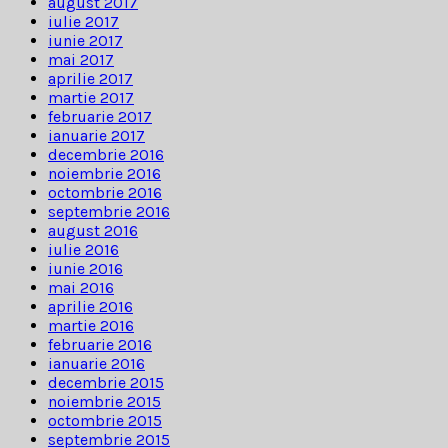
august 2017
iulie 2017
iunie 2017
mai 2017
aprilie 2017
martie 2017
februarie 2017
ianuarie 2017
decembrie 2016
noiembrie 2016
octombrie 2016
septembrie 2016
august 2016
iulie 2016
iunie 2016
mai 2016
aprilie 2016
martie 2016
februarie 2016
ianuarie 2016
decembrie 2015
noiembrie 2015
octombrie 2015
septembrie 2015