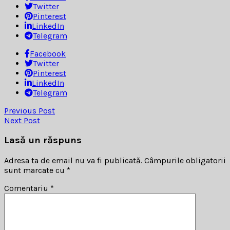
Twitter
Pinterest
LinkedIn
Telegram
Facebook
Twitter
Pinterest
LinkedIn
Telegram
Previous Post
Next Post
Lasă un răspuns
Adresa ta de email nu va fi publicată.
Câmpurile obligatorii
sunt marcate cu
*
Comentariu
*