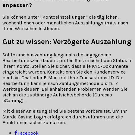
anpassen?
Sie können unter „Kontoeinstellungen“ die täglichen,
wöchentlichen oder monatlichen Auszahlungslimits nach
Ihren Wünschen festlegen.
Gut zu wissen: Verzögerte Auszahlung
Sollte eine Auszahlung länger als die angegebene
Bearbeitungszeit dauern, prüfen Sie zunächst den Status in
Ihrem Konto. Stellen Sie sicher, dass alle KYC-Dokumente
eingereicht wurden. Kontaktieren Sie den Kundenservice
per Live-Chat oder E-Mail mit Ihrer Transaktions-ID. Die
Bearbeitung kann je nach Zahlungsmethode bis zu 7
Werktage dauern. Bei anhaltenden Problemen wenden Sie
sich an die zuständige Aufsichtsbehörde (Curacao
eGaming).
Mit dieser Anleitung sind Sie bestens vorbereitet, um Ihr
Starda Casino Login erfolgreich durchzuführen und die
Funktionen sicher zu nutzen.
Facebook