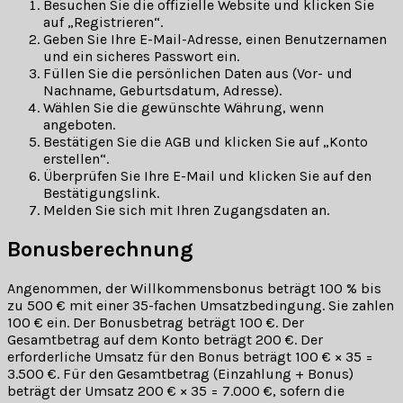
Besuchen Sie die offizielle Website und klicken Sie
auf „Registrieren“.
Geben Sie Ihre E-Mail-Adresse, einen Benutzernamen
und ein sicheres Passwort ein.
Füllen Sie die persönlichen Daten aus (Vor- und
Nachname, Geburtsdatum, Adresse).
Wählen Sie die gewünschte Währung, wenn
angeboten.
Bestätigen Sie die AGB und klicken Sie auf „Konto
erstellen“.
Überprüfen Sie Ihre E-Mail und klicken Sie auf den
Bestätigungslink.
Melden Sie sich mit Ihren Zugangsdaten an.
Bonusberechnung
Angenommen, der Willkommensbonus beträgt 100 % bis
zu 500 € mit einer 35-fachen Umsatzbedingung. Sie zahlen
100 € ein. Der Bonusbetrag beträgt 100 €. Der
Gesamtbetrag auf dem Konto beträgt 200 €. Der
erforderliche Umsatz für den Bonus beträgt 100 € × 35 =
3.500 €. Für den Gesamtbetrag (Einzahlung + Bonus)
beträgt der Umsatz 200 € × 35 = 7.000 €, sofern die