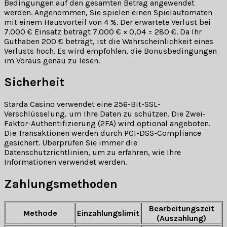
Bedingungen auf den gesamten Betrag angewendet
werden. Angenommen, Sie spielen einen Spielautomaten
mit einem Hausvorteil von 4 %. Der erwartete Verlust bei
7.000 € Einsatz beträgt 7.000 € × 0,04 = 280 €. Da Ihr
Guthaben 200 € beträgt, ist die Wahrscheinlichkeit eines
Verlusts hoch. Es wird empfohlen, die Bonusbedingungen
im Voraus genau zu lesen.
Sicherheit
Starda Casino verwendet eine 256-Bit-SSL-
Verschlüsselung, um Ihre Daten zu schützen. Die Zwei-
Faktor-Authentifizierung (2FA) wird optional angeboten.
Die Transaktionen werden durch PCI-DSS-Compliance
gesichert. Überprüfen Sie immer die
Datenschutzrichtlinien, um zu erfahren, wie Ihre
Informationen verwendet werden.
Zahlungsmethoden
Bearbeitungszeit
Methode
Einzahlungslimit
(Auszahlung)