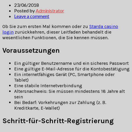
23/06/2018
Posted by
Administrator
Leave a comment
Ob Sie zum ersten Mal kommen oder zu
Starda casino
login
zurückkehren, dieser Leitfaden behandelt die
wesentlichen Funktionen, die Sie kennen müssen.
Voraussetzungen
Ein gültiger Benutzername und ein sicheres Passwort
Eine gültige E-Mail-Adresse für die Kontobestätigung
Ein internetfähiges Gerät (PC, Smartphone oder
Tablet)
Eine stabile Internetverbindung
Altersnachweis: Sie müssen mindestens 18 Jahre alt
sein
Bei Bedarf: Vorkehrungen zur Zahlung (z. B.
Kreditkarte, E-Wallet)
Schritt-für-Schritt-Registrierung