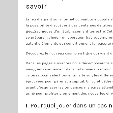
savoir
Le jeu d’argent sur internet connaît une popular
la possibilité d’accéder à des centaines de titre
géographiques d’un établissement terrestre. Cet
se préparer : choisir un opérateur fiable, compr
autant d’éléments qui conditionnent la réussite 
Découvrez le
nouveau casino en ligne
qui vient de
Dans les pages suivantes nous décomposerons se
naviguer sereinement dans cet univers numérique
critères pour sélectionner un site sûr, les différ
éprouvées pour gérer son capital. Un volet dédié 
avant d’esquisser les tendances majeures attend
armé pour profiter pleinement des nouvelles offre
I. Pourquoi jouer dans un casin