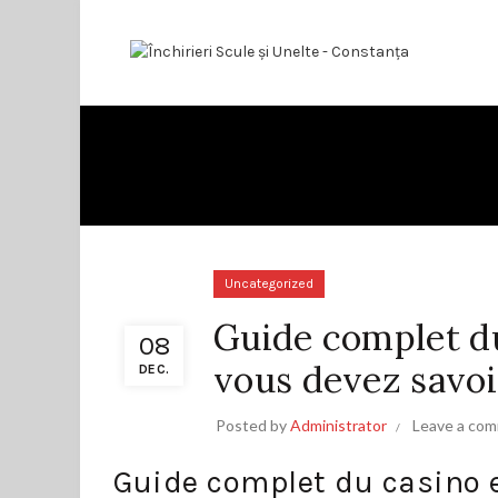
Uncategorized
Guide complet du
08
vous devez savoi
DEC.
Posted by
Administrator
Leave a co
Guide complet du casino e