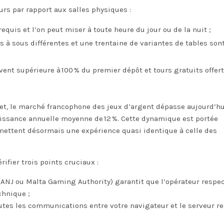
urs par rapport aux salles physiques :
quis et l’on peut miser à toute heure du jour ou de la nuit ;
s à sous différentes et une trentaine de variantes de tables son
ent supérieure à 100 % du premier dépôt et tours gratuits offer
et, le marché francophone des jeux d’argent dépasse aujourd’hu
oissance annuelle moyenne de 12 %. Cette dynamique est portée
ettent désormais une expérience quasi identique à celle des
rifier trois points cruciaux :
 (ANJ ou Malta Gaming Authority) garantit que l’opérateur respe
chnique ;
toutes les communications entre votre navigateur et le serveur r