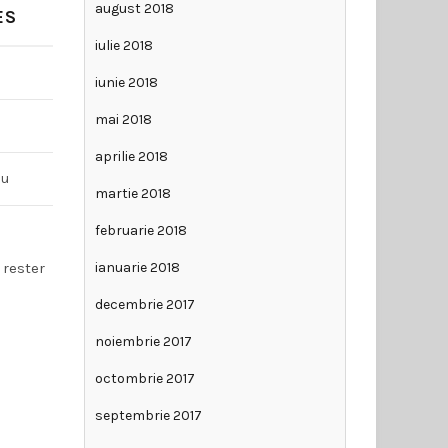
august 2018
ES
iulie 2018
iunie 2018
mai 2018
aprilie 2018
au
martie 2018
februarie 2018
 rester
ianuarie 2018
decembrie 2017
noiembrie 2017
octombrie 2017
septembrie 2017