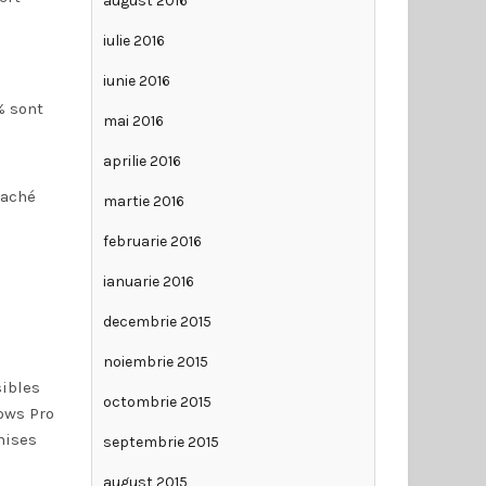
august 2016
iulie 2016
iunie 2016
% sont
mai 2016
aprilie 2016
caché
martie 2016
februarie 2016
ianuarie 2016
decembrie 2015
noiembrie 2015
ibles
octombrie 2015
dows Pro
mises
septembrie 2015
august 2015