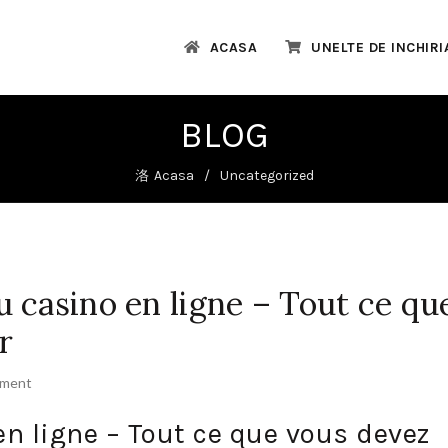
ACASA
UNELTE DE INCHIRI
BLOG
Acasa
Uncategorized
 casino en ligne – Tout ce qu
r
mment
n ligne – Tout ce que vous devez