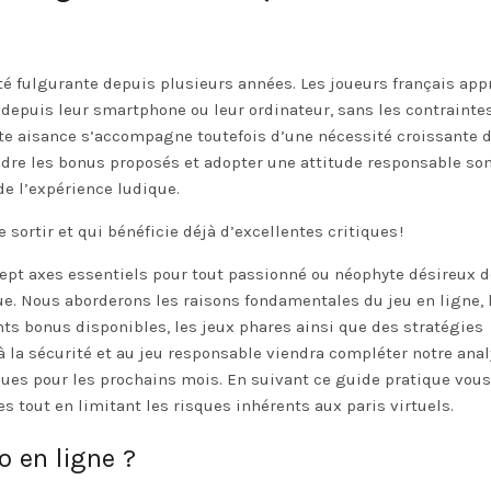
ité fulgurante depuis plusieurs années. Les joueurs français app
s depuis leur smartphone ou leur ordinateur, sans les contrainte
te aisance s’accompagne toutefois d’une nécessité croissante 
endre les bonus proposés et adopter une attitude responsable so
de l’expérience ludique.
 sortir et qui bénéficie déjà d’excellentes critiques !
pt axes essentiels pour tout passionné ou néophyte désireux d
. Nous aborderons les raisons fondamentales du jeu en ligne, 
ents bonus disponibles, les jeux phares ainsi que des stratégies
à la sécurité et au jeu responsable viendra compléter notre ana
ues pour les prochains mois. En suivant ce guide pratique vous
s tout en limitant les risques inhérents aux paris virtuels.
o en ligne ?