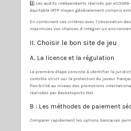
3️⃣ Les audits indépendants réalisés par eCOGRA 
équitable (RTP moyen généralement compris entre
En combinant ces critères avec l’observation d
maximisez vos chances d’intégrer un environnem
II. Choisir le bon site de jeu
A. La licence et la régulation
La première étape consiste à identifier la juridic
contrôle strict sur la protection du joueur franç
flexibilité au niveau des promotions internatio
réalisées par Basketsports Net.
B : Les méthodes de paiement sé
Comparer rapidement les options bancaires permet