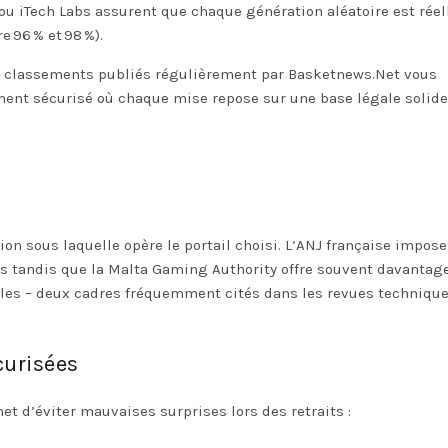
ou iTech Labs assurent que chaque génération aléatoire est rée
 96 % et 98 %).
es classements publiés régulièrement par Basketnews.Net vous
ent sécurisé où chaque mise repose sur une base légale solide
tion sous laquelle opère le portail choisi. L’ANJ française impos
ais tandis que la Malta Gaming Authority offre souvent davantag
nales – deux cadres fréquemment cités dans les revues techniqu
curisées
 d’éviter mauvaises surprises lors des retraits :