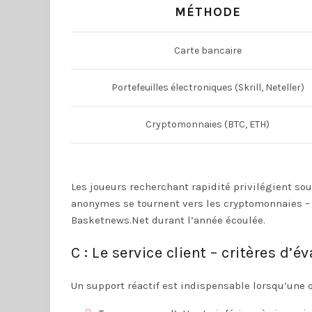
MÉTHODE
Carte bancaire
Portefeuilles électroniques (Skrill, Neteller)
Cryptomonnaies (BTC, ETH)
Les joueurs recherchant rapidité privilégient sou
anonymes se tournent vers les cryptomonnaies –
Basketnews.Net durant l’année écoulée.
C : Le service client – critères d’é
Un support réactif est indispensable lorsqu’une 